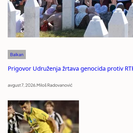
Balkan
Prigovor Udruženja žrtava genocida protiv RT
avgust 7, 2026
.
Miloš Radovanović