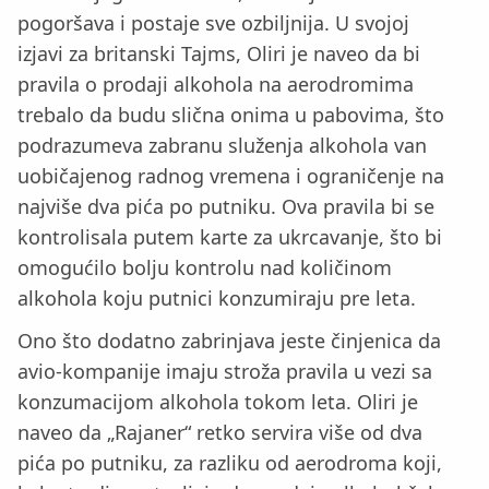
pogoršava i postaje sve ozbiljnija. U svojoj
izjavi za britanski Tajms, Oliri je naveo da bi
pravila o prodaji alkohola na aerodromima
trebalo da budu slična onima u pabovima, što
podrazumeva zabranu služenja alkohola van
uobičajenog radnog vremena i ograničenje na
najviše dva pića po putniku. Ova pravila bi se
kontrolisala putem karte za ukrcavanje, što bi
omogućilo bolju kontrolu nad količinom
alkohola koju putnici konzumiraju pre leta.
Ono što dodatno zabrinjava jeste činjenica da
avio-kompanije imaju stroža pravila u vezi sa
konzumacijom alkohola tokom leta. Oliri je
naveo da „Rajaner“ retko servira više od dva
pića po putniku, za razliku od aerodroma koji,