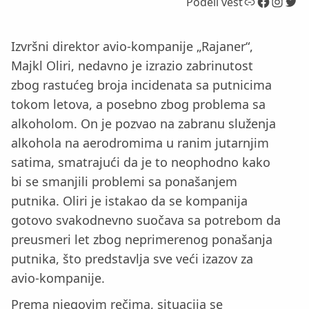
Link
Facebook
Instagram
Twitter
Podeli vest
Izvršni direktor avio-kompanije „Rajaner“,
Majkl Oliri, nedavno je izrazio zabrinutost
zbog rastućeg broja incidenata sa putnicima
tokom letova, a posebno zbog problema sa
alkoholom. On je pozvao na zabranu služenja
alkohola na aerodromima u ranim jutarnjim
satima, smatrajući da je to neophodno kako
bi se smanjili problemi sa ponašanjem
putnika. Oliri je istakao da se kompanija
gotovo svakodnevno suočava sa potrebom da
preusmeri let zbog neprimerenog ponašanja
putnika, što predstavlja sve veći izazov za
avio-kompanije.
Prema njegovim rečima, situacija se