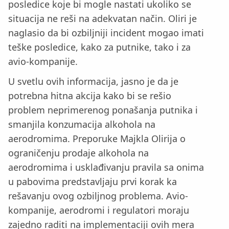
posledice koje bi mogle nastati ukoliko se
situacija ne reši na adekvatan način. Oliri je
naglasio da bi ozbiljniji incident mogao imati
teške posledice, kako za putnike, tako i za
avio-kompanije.
U svetlu ovih informacija, jasno je da je
potrebna hitna akcija kako bi se rešio
problem neprimerenog ponašanja putnika i
smanjila konzumacija alkohola na
aerodromima. Preporuke Majkla Olirija o
ograničenju prodaje alkohola na
aerodromima i usklađivanju pravila sa onima
u pabovima predstavljaju prvi korak ka
rešavanju ovog ozbiljnog problema. Avio-
kompanije, aerodromi i regulatori moraju
zajedno raditi na implementaciji ovih mera