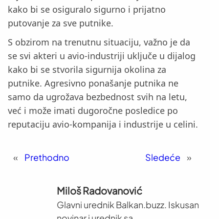
kako bi se osiguralo sigurno i prijatno
putovanje za sve putnike.
S obzirom na trenutnu situaciju, važno je da
se svi akteri u avio-industriji uključe u dijalog
kako bi se stvorila sigurnija okolina za
putnike. Agresivno ponašanje putnika ne
samo da ugrožava bezbednost svih na letu,
već i može imati dugoročne posledice po
reputaciju avio-kompanija i industrije u celini.
«
Prethodno
Sledeće
»
Miloš Radovanović
Glavni urednik Balkan.buzz. Iskusan
novinar i urednik sa