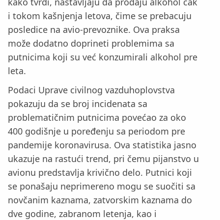
kako tvrdi, nastavljaju da prodaju alkohol čak
i tokom kašnjenja letova, čime se prebacuju
posledice na avio-prevoznike. Ova praksa
može dodatno doprineti problemima sa
putnicima koji su već konzumirali alkohol pre
leta.
Podaci Uprave civilnog vazduhoplovstva
pokazuju da se broj incidenata sa
problematičnim putnicima povećao za oko
400 godišnje u poređenju sa periodom pre
pandemije koronavirusa. Ova statistika jasno
ukazuje na rastući trend, pri čemu pijanstvo u
avionu predstavlja krivično delo. Putnici koji
se ponašaju neprimereno mogu se suočiti sa
novčanim kaznama, zatvorskim kaznama do
dve godine, zabranom letenja, kao i