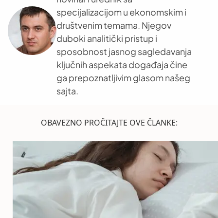
specijalizacijom u ekonomskim i
društvenim temama. Njegov
duboki analitički pristup i
sposobnost jasnog sagledavanja
ključnih aspekata događaja čine
ga prepoznatljivim glasom našeg
sajta.
OBAVEZNO PROČITAJTE OVE ČLANKE: