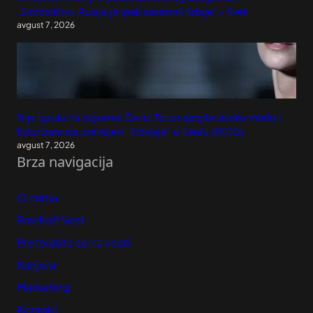
„Simbolično, Rusija je ipak saveznik Srbije“ – Svet
avgust 7, 2026
Nije igrala na sigurno: Šarliz Teron spojila visoku modu i
futurizam na premijeri "Odiseje" u Seulu (FOTO)
avgust 7, 2026
Brza navigacija
O nama
Predloži Vest
Pretplatite se na vesti
Karijera
Marketing
Kontakt