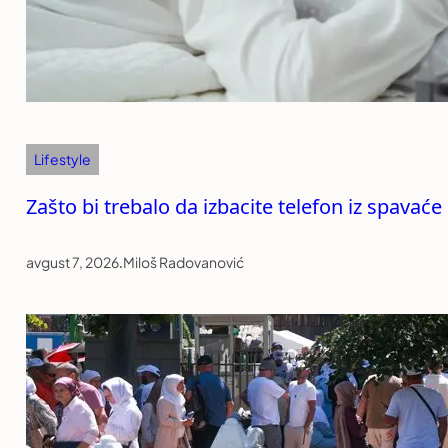
Lifestyle
Zašto bi trebalo da izbacite telefon iz spavać
avgust 7, 2026
.
Miloš Radovanović