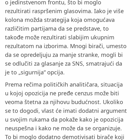
o jedinstvenom frontu, što bi moglo
rezultirati raspršenim glasovima. Iako je više
kolona možda strategija koja omogućava
različitim partijama da se predstave, to
takođe može rezultirati slabijim ukupnim
rezultatom na izborima. Mnogi birači, umesto
da se opredeljuju za manje stranke, mogli bi
se odlučiti za glasanje za SNS, smatrajući da
je to „sigurnija“ opcija.
Prema rečima političkih analitičara, situacija
u kojoj opozicija ne pređe cenzus može biti
veoma štetna za njihovu budućnost. Ukoliko
se to dogodi, vlast će imati dodatni argument
u svojim rukama da pokaže kako je opozicija
neuspešna i kako ne može da se organizuje.
To bi moglo dodatno demotivisati birače koji