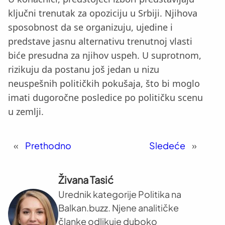
ključni trenutak za opoziciju u Srbiji. Njihova
sposobnost da se organizuju, ujedine i
predstave jasnu alternativu trenutnoj vlasti
biće presudna za njihov uspeh. U suprotnom,
rizikuju da postanu još jedan u nizu
neuspešnih političkih pokušaja, što bi moglo
imati dugoročne posledice po političku scenu
u zemlji.
«
Prethodno
Sledeće
»
Živana Tasić
Urednik kategorije Politika na
Balkan.buzz. Njene analitičke
članke odlikuje duboko