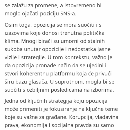
se zalažu za promene, a istovremeno bi
moglo ojačati poziciju SNS-a.
Osim toga, opozicija se mora suočiti i s
izazovima koje donosi trenutna politička
klima. Mnogi birači su umorni od stalnih
sukoba unutar opozicije i nedostatka jasne
vizije i strategije. U tom kontekstu, važno je
da opozicija pronađe način da se ujedini i
stvori koherentnu platformu koja će privući
širu bazu glasača. U suprotnom, mogla bi se
suočiti s ozbiljnim posledicama na izborima.
Jedna od ključnih strategija koju opozicija
može primeniti je fokusiranje na ključne teme
koje su važne za građane. Korupcija, vladavina
prava, ekonomija i socijalna pravda su samo