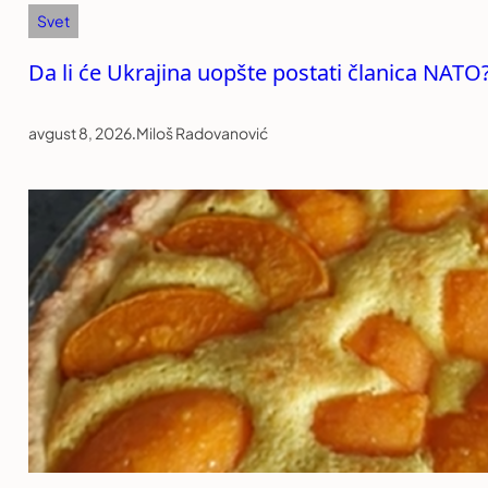
Svet
Da li će Ukrajina uopšte postati članica NATO?
avgust 8, 2026
.
Miloš Radovanović