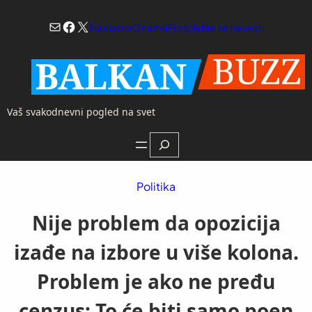
Skoči
Mail
Facebook
X
na
Naslovna
O nama
Pretplatite se na vesti
sadržaj
Vaš svakodnevni pogled na svet
Search
Politika
Nije problem da opozicija
izađe na izbore u više kolona.
Problem je ako ne pređu
cenzus: To će biti samo poen