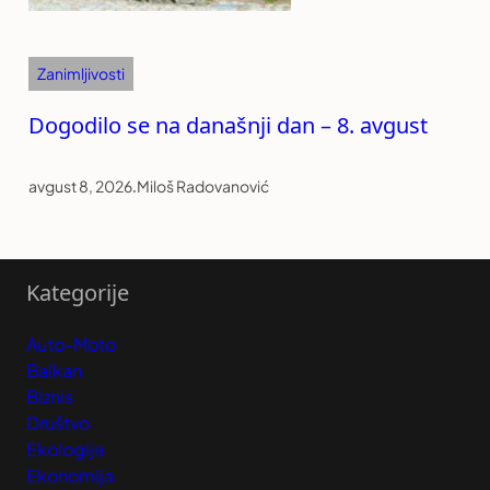
Zanimljivosti
Dogodilo se na današnji dan – 8. avgust
avgust 8, 2026
.
Miloš Radovanović
Kategorije
Auto-Moto
Balkan
Biznis
Društvo
Ekologija
Ekonomija