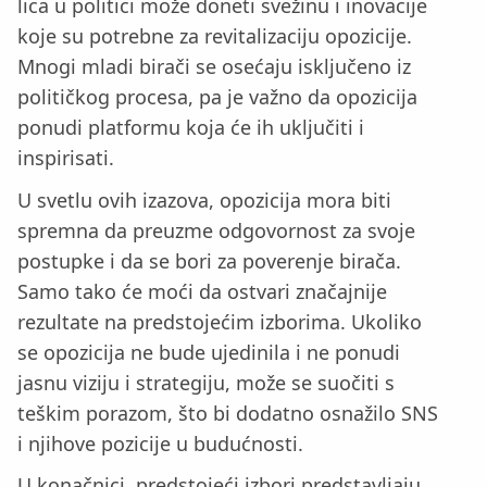
lica u politici može doneti svežinu i inovacije
koje su potrebne za revitalizaciju opozicije.
Mnogi mladi birači se osećaju isključeno iz
političkog procesa, pa je važno da opozicija
ponudi platformu koja će ih uključiti i
inspirisati.
U svetlu ovih izazova, opozicija mora biti
spremna da preuzme odgovornost za svoje
postupke i da se bori za poverenje birača.
Samo tako će moći da ostvari značajnije
rezultate na predstojećim izborima. Ukoliko
se opozicija ne bude ujedinila i ne ponudi
jasnu viziju i strategiju, može se suočiti s
teškim porazom, što bi dodatno osnažilo SNS
i njihove pozicije u budućnosti.
U konačnici, predstojeći izbori predstavljaju