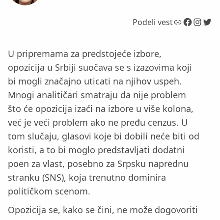
Link
Facebook
Instagram
Twitter
Podeli vest
U pripremama za predstojeće izbore,
opozicija u Srbiji suočava se s izazovima koji
bi mogli značajno uticati na njihov uspeh.
Mnogi analitičari smatraju da nije problem
što će opozicija izaći na izbore u više kolona,
već je veći problem ako ne pređu cenzus. U
tom slučaju, glasovi koje bi dobili neće biti od
koristi, a to bi moglo predstavljati dodatni
poen za vlast, posebno za Srpsku naprednu
stranku (SNS), koja trenutno dominira
političkom scenom.
Opozicija se, kako se čini, ne može dogovoriti