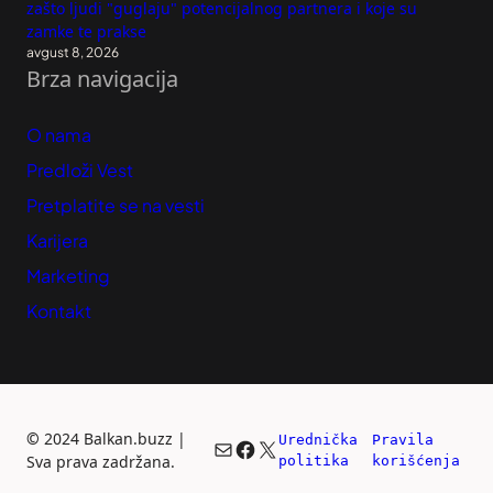
zašto ljudi "guglaju" potencijalnog partnera i koje su
zamke te prakse
avgust 8, 2026
Brza navigacija
O nama
Predloži Vest
Pretplatite se na vesti
Karijera
Marketing
Kontakt
©
2024 Balkan.buzz |
Urednička 
Pravila 
Mail
Facebook
X
Sva prava zadržana.
politika
korišćenja