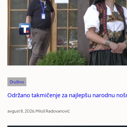
Društvo
Održano takmičenje za najlepšu narodnu noš
avgust 8, 2026
.
Miloš Radovanović