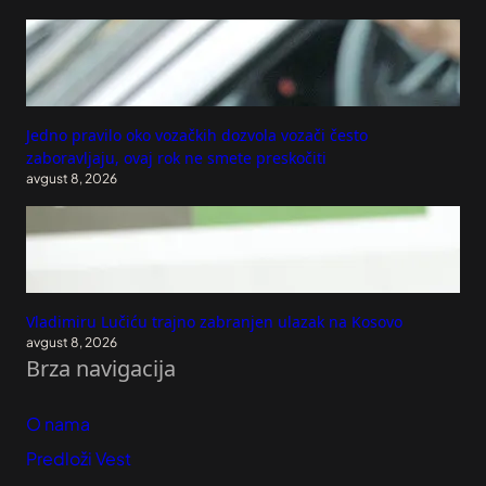
Jedno pravilo oko vozačkih dozvola vozači često
zaboravljaju, ovaj rok ne smete preskočiti
avgust 8, 2026
Vladimiru Lučiću trajno zabranjen ulazak na Kosovo
avgust 8, 2026
Brza navigacija
O nama
Predloži Vest