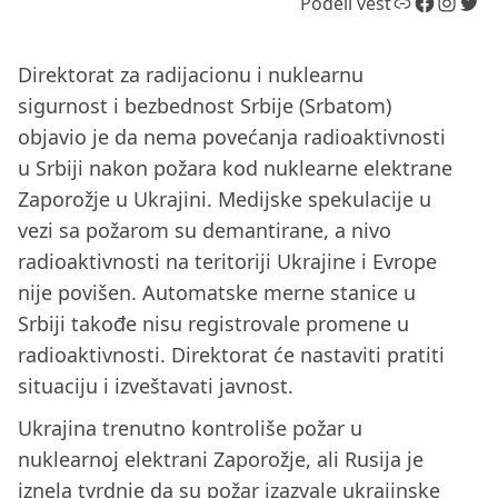
Link
Facebook
Instagram
Twitter
Podeli vest
Direktorat za radijacionu i nuklearnu
sigurnost i bezbednost Srbije (Srbatom)
objavio je da nema povećanja radioaktivnosti
u Srbiji nakon požara kod nuklearne elektrane
Zaporožje u Ukrajini. Medijske spekulacije u
vezi sa požarom su demantirane, a nivo
radioaktivnosti na teritoriji Ukrajine i Evrope
nije povišen. Automatske merne stanice u
Srbiji takođe nisu registrovale promene u
radioaktivnosti. Direktorat će nastaviti pratiti
situaciju i izveštavati javnost.
Ukrajina trenutno kontroliše požar u
nuklearnoj elektrani Zaporožje, ali Rusija je
iznela tvrdnje da su požar izazvale ukrajinske