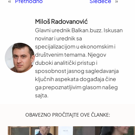
«
Prethodno
Sledeće
»
Miloš Radovanović
Glavni urednik Balkan.buzz. Iskusan
novinar i urednik sa
specijalizacijom u ekonomskim i
društvenim temama. Njegov
duboki analitički pristup i
sposobnost jasnog sagledavanja
ključnih aspekata događaja čine
ga prepoznatljivim glasom našeg
sajta.
OBAVEZNO PROČITAJTE OVE ČLANKE: