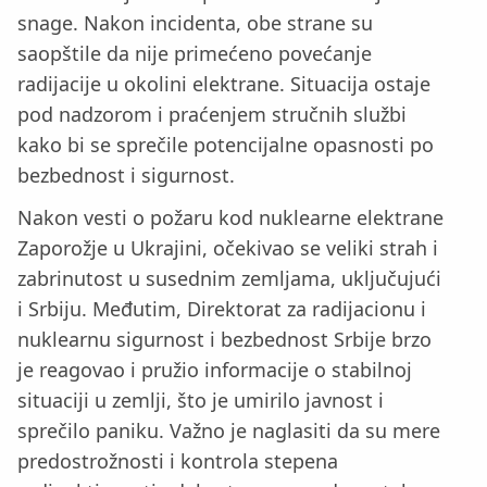
snage. Nakon incidenta, obe strane su
saopštile da nije primećeno povećanje
radijacije u okolini elektrane. Situacija ostaje
pod nadzorom i praćenjem stručnih službi
kako bi se sprečile potencijalne opasnosti po
bezbednost i sigurnost.
Nakon vesti o požaru kod nuklearne elektrane
Zaporožje u Ukrajini, očekivao se veliki strah i
zabrinutost u susednim zemljama, uključujući
i Srbiju. Međutim, Direktorat za radijacionu i
nuklearnu sigurnost i bezbednost Srbije brzo
je reagovao i pružio informacije o stabilnoj
situaciji u zemlji, što je umirilo javnost i
sprečilo paniku. Važno je naglasiti da su mere
predostrožnosti i kontrola stepena