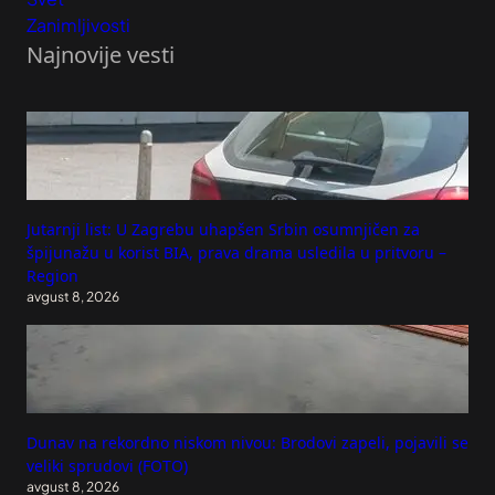
Zanimljivosti
Najnovije vesti
Jutarnji list: U Zagrebu uhapšen Srbin osumnjičen za
špijunažu u korist BIA, prava drama usledila u pritvoru –
Region
avgust 8, 2026
Dunav na rekordno niskom nivou: Brodovi zapeli, pojavili se
veliki sprudovi (FOTO)
avgust 8, 2026