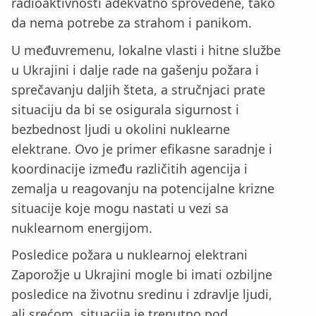
radioaktivnosti adekvatno sprovedene, tako
da nema potrebe za strahom i panikom.
U međuvremenu, lokalne vlasti i hitne službe
u Ukrajini i dalje rade na gašenju požara i
sprečavanju daljih šteta, a stručnjaci prate
situaciju da bi se osigurala sigurnost i
bezbednost ljudi u okolini nuklearne
elektrane. Ovo je primer efikasne saradnje i
koordinacije između različitih agencija i
zemalja u reagovanju na potencijalne krizne
situacije koje mogu nastati u vezi sa
nuklearnom energijom.
Posledice požara u nuklearnoj elektrani
Zaporožje u Ukrajini mogle bi imati ozbiljne
posledice na životnu sredinu i zdravlje ljudi,
ali srećom, situacija je trenutno pod