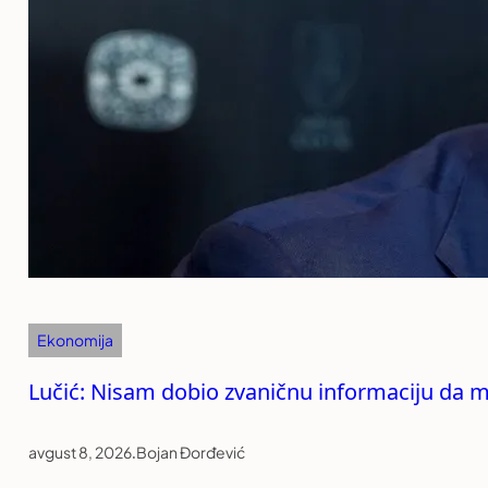
Ekonomija
Lučić: Nisam dobio zvaničnu informaciju da mi
avgust 8, 2026
.
Bojan Đorđević