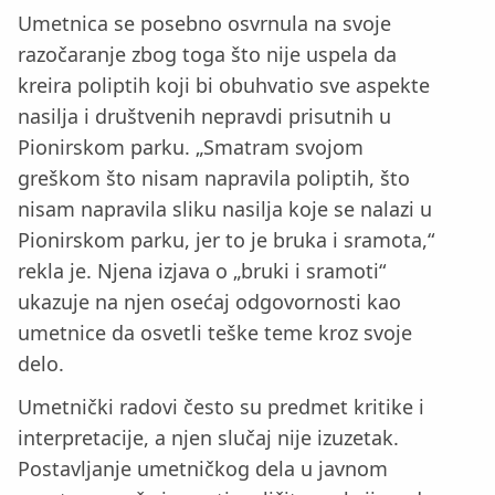
Umetnica se posebno osvrnula na svoje
razočaranje zbog toga što nije uspela da
kreira poliptih koji bi obuhvatio sve aspekte
nasilja i društvenih nepravdi prisutnih u
Pionirskom parku. „Smatram svojom
greškom što nisam napravila poliptih, što
nisam napravila sliku nasilja koje se nalazi u
Pionirskom parku, jer to je bruka i sramota,“
rekla je. Njena izjava o „bruki i sramoti“
ukazuje na njen osećaj odgovornosti kao
umetnice da osvetli teške teme kroz svoje
delo.
Umetnički radovi često su predmet kritike i
interpretacije, a njen slučaj nije izuzetak.
Postavljanje umetničkog dela u javnom