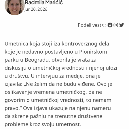
Radmila Marićić
jun 28, 2026
Link
Facebook
Instagram
Twitter
Podeli vest
Umetnica koja stoji iza kontroverznog dela
koje je nedavno postavljeno u Pionirskom
parku u Beogradu, otvorila je vrata za
diskusiju o umetničkoj vrednosti i njenoj ulozi
u društvu. U intervjuu za medije, ona je
izjavila: „Ne želim da ne budu viđene. Ovo je
oslikavanje vremena umetničkog, da ne
govorim o umetničkoj vrednosti, to nemam
pravo.“ Ova izjava ukazuje na njenu nameru
da skrene pažnju na trenutne društvene
probleme kroz svoju umetnost.