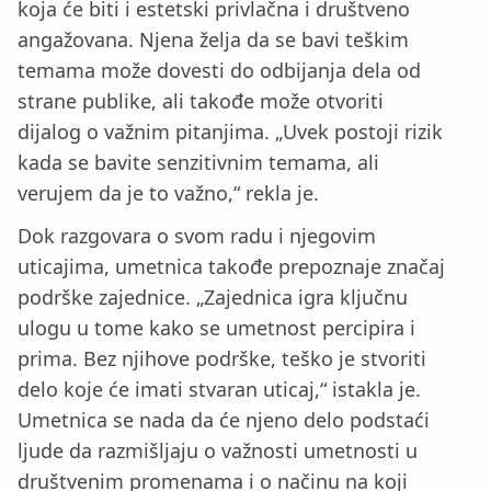
koja će biti i estetski privlačna i društveno
angažovana. Njena želja da se bavi teškim
temama može dovesti do odbijanja dela od
strane publike, ali takođe može otvoriti
dijalog o važnim pitanjima. „Uvek postoji rizik
kada se bavite senzitivnim temama, ali
verujem da je to važno,“ rekla je.
Dok razgovara o svom radu i njegovim
uticajima, umetnica takođe prepoznaje značaj
podrške zajednice. „Zajednica igra ključnu
ulogu u tome kako se umetnost percipira i
prima. Bez njihove podrške, teško je stvoriti
delo koje će imati stvaran uticaj,“ istakla je.
Umetnica se nada da će njeno delo podstaći
ljude da razmišljaju o važnosti umetnosti u
društvenim promenama i o načinu na koji