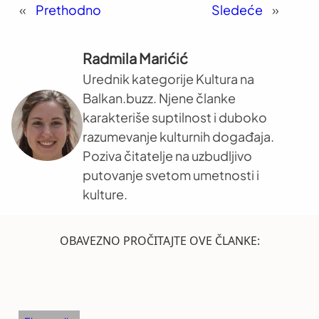
«
Prethodno
Sledeće
»
Radmila Marićić
Urednik kategorije Kultura na
Balkan.buzz. Njene članke
karakteriše suptilnost i duboko
razumevanje kulturnih događaja.
Poziva čitatelje na uzbudljivo
putovanje svetom umetnosti i
kulture.
OBAVEZNO PROČITAJTE OVE ČLANKE: