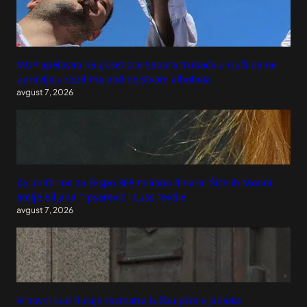
MUP apelovao na posetioce Sabora trubača u Guči da ne
upravljaju vozilima pod dejstvom alhohola
avgust 7, 2026
Za uniforme za Ekspo 368 miliona dinara: Šiće ih Modni
atelje Biljana Tipsarević i Luss Textile
avgust 7, 2026
Vrhovni sud Rusije razmatra tužbu protiv Jabloka