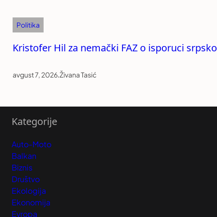
Politika
Kristofer Hil za nemački FAZ o isporuci srpsko
avgust 7, 2026
.
Živana Tasić
Kategorije
Auto-Moto
Balkan
Biznis
Društvo
Ekologija
Ekonomija
Evropa