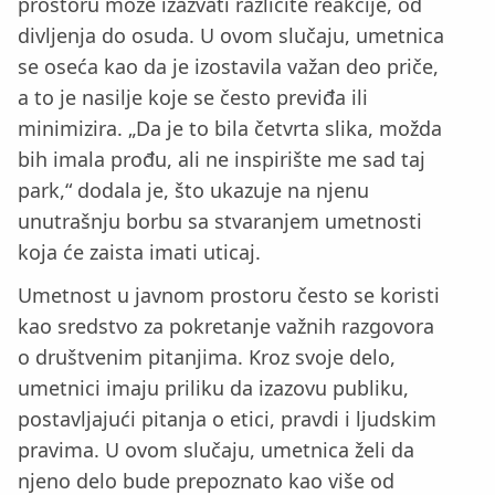
prostoru može izazvati različite reakcije, od
divljenja do osuda. U ovom slučaju, umetnica
se oseća kao da je izostavila važan deo priče,
a to je nasilje koje se često previđa ili
minimizira. „Da je to bila četvrta slika, možda
bih imala prođu, ali ne inspirište me sad taj
park,“ dodala je, što ukazuje na njenu
unutrašnju borbu sa stvaranjem umetnosti
koja će zaista imati uticaj.
Umetnost u javnom prostoru često se koristi
kao sredstvo za pokretanje važnih razgovora
o društvenim pitanjima. Kroz svoje delo,
umetnici imaju priliku da izazovu publiku,
postavljajući pitanja o etici, pravdi i ljudskim
pravima. U ovom slučaju, umetnica želi da
njeno delo bude prepoznato kao više od