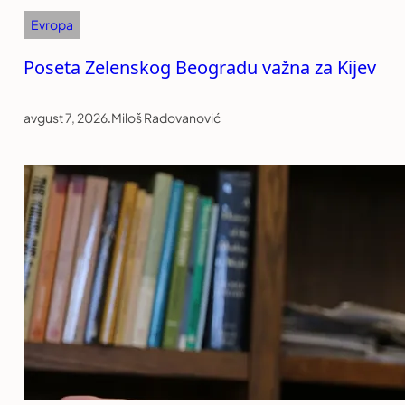
Evropa
Poseta Zelenskog Beogradu važna za Kijev
avgust 7, 2026
.
Miloš Radovanović