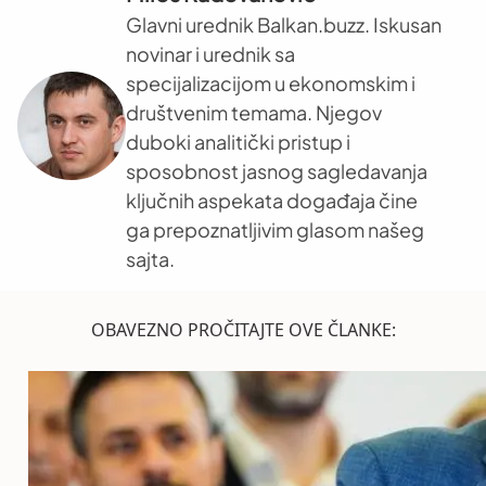
Glavni urednik Balkan.buzz. Iskusan
novinar i urednik sa
specijalizacijom u ekonomskim i
društvenim temama. Njegov
duboki analitički pristup i
sposobnost jasnog sagledavanja
ključnih aspekata događaja čine
ga prepoznatljivim glasom našeg
sajta.
OBAVEZNO PROČITAJTE OVE ČLANKE: