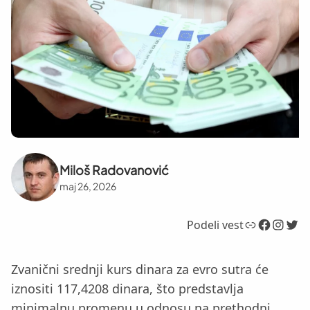
Miloš Radovanović
maj 26, 2026
Link
Facebook
Instagram
Twitter
Podeli vest
Zvanični srednji kurs dinara za evro sutra će
iznositi 117,4208 dinara, što predstavlja
minimalnu promenu u odnosu na prethodni