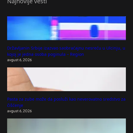
Najnovije vesti
Državljanin Srbije izazvao saobraćajnu nesreću u Ulcinju, u
kojoj je jedna osoba poginula – Region
avgust 6, 2026
Pasta za zube može da posluži kao neverovatno sredstvo za
čišćenje
avgust 6, 2026