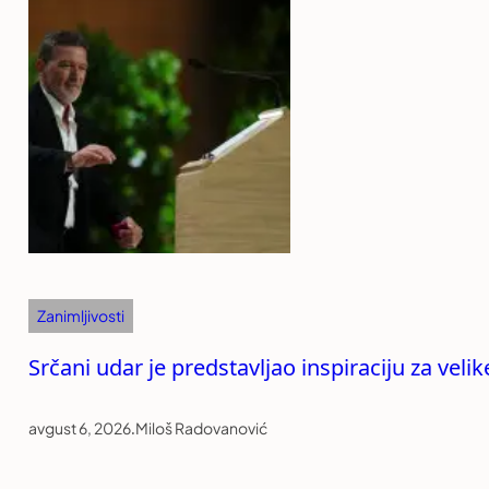
Zanimljivosti
Srčani udar je predstavljao inspiraciju za vel
avgust 6, 2026
.
Miloš Radovanović