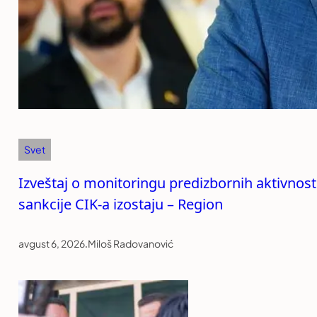
Svet
Izveštaj o monitoringu predizbornih aktivnos
sankcije CIK-a izostaju – Region
avgust 6, 2026
.
Miloš Radovanović