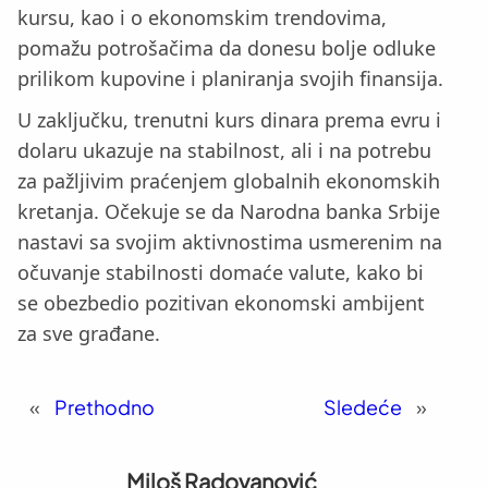
kursu, kao i o ekonomskim trendovima,
pomažu potrošačima da donesu bolje odluke
prilikom kupovine i planiranja svojih finansija.
U zaključku, trenutni kurs dinara prema evru i
dolaru ukazuje na stabilnost, ali i na potrebu
za pažljivim praćenjem globalnih ekonomskih
kretanja. Očekuje se da Narodna banka Srbije
nastavi sa svojim aktivnostima usmerenim na
očuvanje stabilnosti domaće valute, kako bi
se obezbedio pozitivan ekonomski ambijent
za sve građane.
«
Prethodno
Sledeće
»
Miloš Radovanović