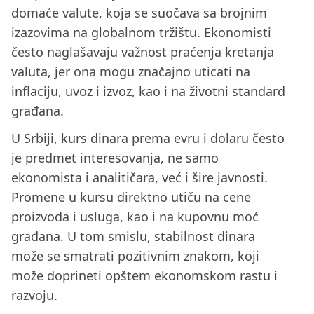
domaće valute, koja se suočava sa brojnim
izazovima na globalnom tržištu. Ekonomisti
često naglašavaju važnost praćenja kretanja
valuta, jer ona mogu značajno uticati na
inflaciju, uvoz i izvoz, kao i na životni standard
građana.
U Srbiji, kurs dinara prema evru i dolaru često
je predmet interesovanja, ne samo
ekonomista i analitičara, već i šire javnosti.
Promene u kursu direktno utiču na cene
proizvoda i usluga, kao i na kupovnu moć
građana. U tom smislu, stabilnost dinara
može se smatrati pozitivnim znakom, koji
može doprineti opštem ekonomskom rastu i
razvoju.