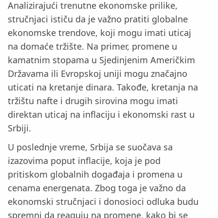
Analizirajući trenutne ekonomske prilike,
stručnjaci ističu da je važno pratiti globalne
ekonomske trendove, koji mogu imati uticaj
na domaće tržište. Na primer, promene u
kamatnim stopama u Sjedinjenim Američkim
Državama ili Evropskoj uniji mogu značajno
uticati na kretanje dinara. Takođe, kretanja na
tržištu nafte i drugih sirovina mogu imati
direktan uticaj na inflaciju i ekonomski rast u
Srbiji.
U poslednje vreme, Srbija se suočava sa
izazovima poput inflacije, koja je pod
pritiskom globalnih događaja i promena u
cenama energenata. Zbog toga je važno da
ekonomski stručnjaci i donosioci odluka budu
spremni da reaguju na promene, kako bi se