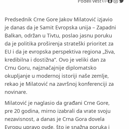
Link
Facebook
Instagram
Twitter
Podeli vest
Predsednik Crne Gore Jakov Milatović izjavio
je danas da je Samit Evropska unija – Zapadni
Balkan, održan u Tivtu, poslao jasnu poruku
da je politika proširenja strateški prioritet za
EU i da je evropska perspektiva regiona „živa,
kredibilna i dostižna“. Ovo je veliki dan za
Crnu Goru, najznačajnije diplomatsko
okupljanje u modernoj istoriji naše zemlje,
rekao je Milatović na završnoj konferenciji za
novinare.
Milatović je naglasio da građani Crne Gore,
pre 20 godina, mirno izabrali da vrate svoju
nezavisnost, a danas je Crna Gora dovela
Evropu upravo ovde, što je snažna poruka i