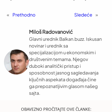
«
Prethodno
Sledeće
»
Miloš Radovanović
Glavni urednik Balkan.buzz. Iskusan
novinar i urednik sa
specijalizacijom u ekonomskim i
društvenim temama. Njegov
duboki analitički pristup i
sposobnost jasnog sagledavanja
ključnih aspekata događaja čine
ga prepoznatljivim glasom našeg
sajta.
OBAVEZNO PROČITAJTE OVE ČLANKE: