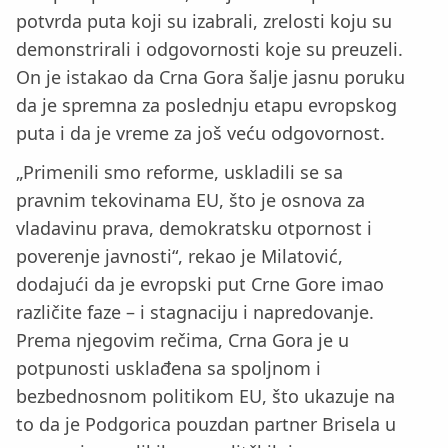
potvrda puta koji su izabrali, zrelosti koju su
demonstrirali i odgovornosti koje su preuzeli.
On je istakao da Crna Gora šalje jasnu poruku
da je spremna za poslednju etapu evropskog
puta i da je vreme za još veću odgovornost.
„Primenili smo reforme, uskladili se sa
pravnim tekovinama EU, što je osnova za
vladavinu prava, demokratsku otpornost i
poverenje javnosti“, rekao je Milatović,
dodajući da je evropski put Crne Gore imao
različite faze – i stagnaciju i napredovanje.
Prema njegovim rečima, Crna Gora je u
potpunosti usklađena sa spoljnom i
bezbednosnom politikom EU, što ukazuje na
to da je Podgorica pouzdan partner Brisela u