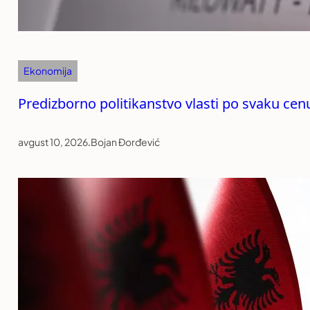
Ekonomija
Predizborno politikanstvo vlasti po svaku cen
avgust 10, 2026
.
Bojan Đorđević