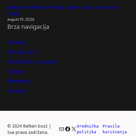
vaterpolo svetsko prvenstvo zagreb srbija bronza trece
mesto
avgust 10, 2026
Brza navigacija
O nama
Predloži Vest
Pretplatite se na vesti
Karijera
Marketing
Kontakt
©
2024 Balkan.buzz |
Urednička 
Pravila 
Mail
Facebook
X
Sva prava zadržana.
politika
korišćenja