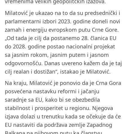
vremenima velikih geopolitčkih izazova.
Milatović je ukazao na to da su predsednički i
parlamentarni izbori 2023. godine doneli novi
zamah i energiju evropskom putu Crne Gore.
„Od tada je cilj da postanemo 28. članica EU
do 2028. godine postao nacionalni projekat
sa jasnim rokom, jasnim putem i jasnom
odgovornošću. Danas uvereno kažem da je taj
cilj realan i dostižan“, istakao je Milatović.
Na kraju, Milatović je ponovio da je Crna Gora
posvećena nastavku reformi i jačanju
saradnje sa EU, kako bi se obezbedila
stabilnost i prosperitet u regionu. Njegova
izjava dolazi u trenutku kada se očekuje da će
EU nastaviti da podržava zemlje Zapadnog
Balkana na njihovom putu ka članstvu,