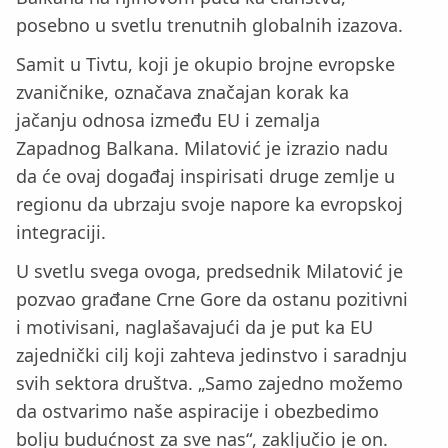
posebno u svetlu trenutnih globalnih izazova.
Samit u Tivtu, koji je okupio brojne evropske
zvaničnike, označava značajan korak ka
jačanju odnosa između EU i zemalja
Zapadnog Balkana. Milatović je izrazio nadu
da će ovaj događaj inspirisati druge zemlje u
regionu da ubrzaju svoje napore ka evropskoj
integraciji.
U svetlu svega ovoga, predsednik Milatović je
pozvao građane Crne Gore da ostanu pozitivni
i motivisani, naglašavajući da je put ka EU
zajednički cilj koji zahteva jedinstvo i saradnju
svih sektora društva. „Samo zajedno možemo
da ostvarimo naše aspiracije i obezbedimo
bolju budućnost za sve nas“, zaključio je on.