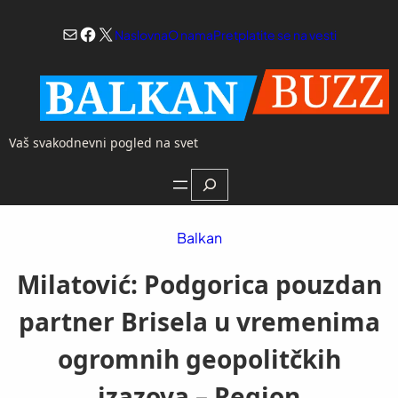
Skoči
Mail
Facebook
X
na
Naslovna
O nama
Pretplatite se na vesti
sadržaj
Vaš svakodnevni pogled na svet
Search
Balkan
Milatović: Podgorica pouzdan
partner Brisela u vremenima
ogromnih geopolitčkih
izazova – Region