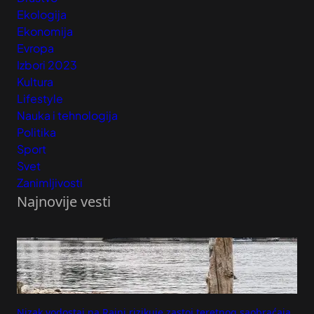
Ekologija
Ekonomija
Evropa
Izbori 2023
Kultura
Lifestyle
Nauka i tehnologija
Politika
Sport
Svet
Zanimljivosti
Najnovije vesti
Nizak vodostaj na Rajni rizikuje zastoj teretnog saobraćaja,