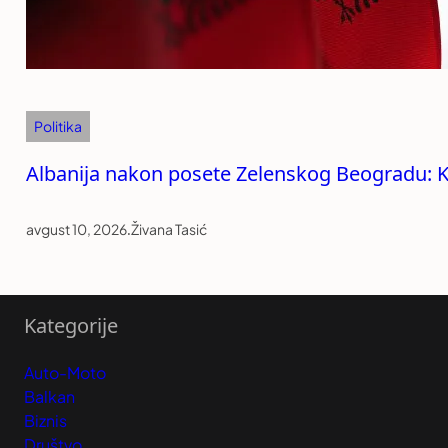
Politika
Albanija nakon posete Zelenskog Beogradu: K
avgust 10, 2026
.
Živana Tasić
Kategorije
Auto-Moto
Balkan
Biznis
Društvo