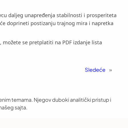
cu daljeg unapređenja stabilnosti i prosperiteta
 će doprineti postizanju trajnog mira i napretka
možete se pretplatiti na PDF izdanje lista
Sledeće
»
venim temama. Njegov duboki analitički pristup i
našeg sajta.