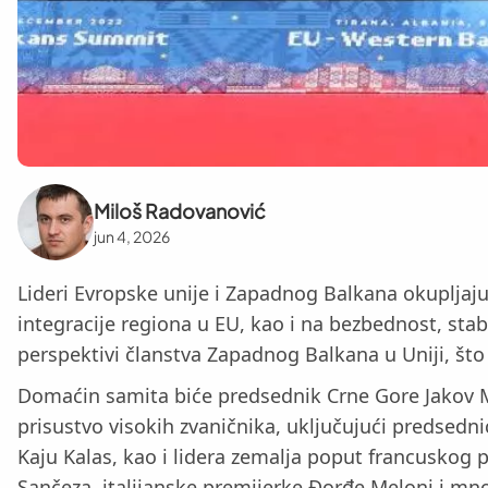
Miloš Radovanović
jun 4, 2026
Lideri Evropske unije i Zapadnog Balkana okupljaju
integracije regiona u EU, kao i na bezbednost, sta
perspektivi članstva Zapadnog Balkana u Uniji, što
Domaćin samita biće predsednik Crne Gore Jakov M
prisustvo visokih zvaničnika, uključujući predsedn
Kaju Kalas, kao i lidera zemalja poput francusko
Sančeza, italijanske premijerke Đorđe Meloni i mno