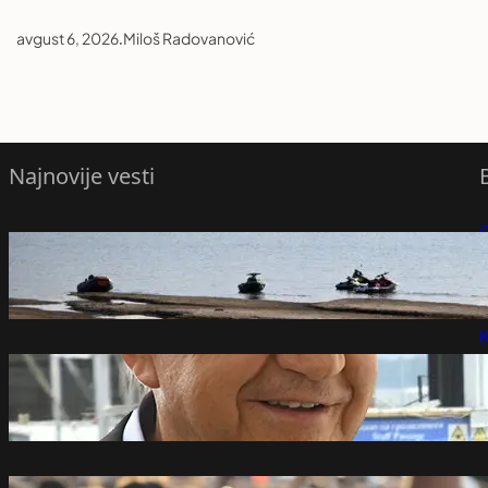
avgust 6, 2026
.
Miloš Radovanović
Najnovije vesti
raste vodostaj Dunava, Pakš čeka
P
nastavak rada
avgust 6, 2026
P
K
Mišković osnovao firmu pre tri meseca,
pa dobio posao na Ekspu
avgust 6, 2026