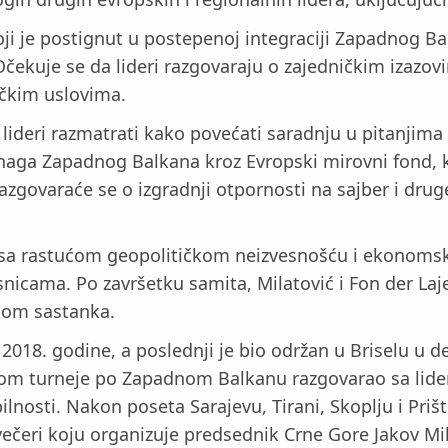
 je postignut u postepenoj integraciji Zapadnog Bal
čekuje se da lideri razgovaraju o zajedničkim izazovi
ičkim uslovima.
lideri razmatrati kako povećati saradnju u pitanjima
naga Zapadnog Balkana kroz Evropski mirovni fond, k
azgovaraće se o izgradnji otpornosti na sajber i druge
a sa rastućom geopolitičkom neizvesnošću i ekonoms
cama. Po završetku samita, Milatović i Fon der Lajen
okom sastanka.
2018. godine, a poslednji je bio održan u Briselu u 
om turneje po Zapadnom Balkanu razgovarao sa lider
ilnosti. Nakon poseta Sarajevu, Tirani, Skoplju i Priš
 večeri koju organizuje predsednik Crne Gore Jakov M