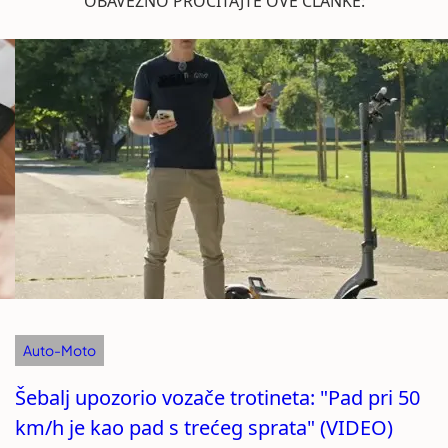
OBAVEZNO PROČITAJTE OVE ČLANKE:
Auto-Moto
Šebalj upozorio vozače trotineta: "Pad pri 50
km/h je kao pad s trećeg sprata" (VIDEO)