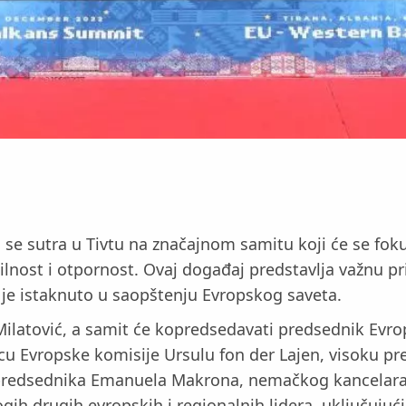
 se sutra u Tivtu na značajnom samitu koji će se foku
bilnost i otpornost. Ovaj događaj predstavlja važnu p
 je istaknuto u saopštenju Evropskog saveta.
ilatović, a samit će kopredsedavati predsednik Evro
icu Evropske komisije Ursulu fon der Lajen, visoku p
g predsednika Emanuela Makrona, nemačkog kancelara 
gih drugih evropskih i regionalnih lidera, uključujuć