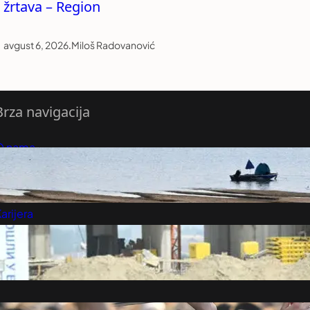
žrtava – Region
avgust 6, 2026
.
Miloš Radovanović
Brza navigacija
O nama
redloži Vest
retplatite se na vesti
arijera
Marketing
Kontakt