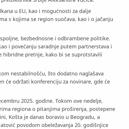
kana u EU, kao i mogućnosti za dalje
ma s kojima se region suočava, kao i o jačanju
 spoljne, bezbednosne i odbrambene politike.
ao i povećanju saradnje putem partnerstava i
 hibridne pretnje, kako bi se suprotstavili
kom nestabilnošću, što dodatno naglašava
 će održati konferenciju za novinare, gde će
decembru 2025. godine. Tokom ove nedelje,
ima regiona o pitanjima proširenja, postepene
tini, Košta je danas boravio u Beogradu, a
ilatović povodom obeležavanja 20. godišnjice