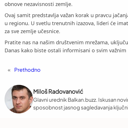
obnove nezavisnosti zemlje.
Ovaj samit predstavlja važan korak u pravcu jačan
u regionu. U svetlu trenutnih izazova, lideri će im
za sve zemlje učesnice.
Pratite nas na našim društvenim mrežama, uključuju
Danas kako biste ostali informisani o svim važnim
«
Prethodno
Miloš Radovanović
Glavni urednik Balkan.buzz. Iskusan novi
sposobnost jasnog sagledavanja ključni