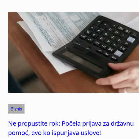
Biznis
Ne propustite rok: Počela prijava za državnu
pomoć, evo ko ispunjava uslove!