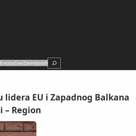
Search
e
Evropa
Svet
Zanimljivosti
tu lidera EU i Zapadnog Balkana
i – Region