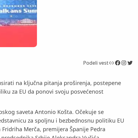
Link
Facebook
Instagram
Twitter
Podeli vest
sirati na ključna pitanja proširenja, postepene
riliku za EU da ponovi svoju posvećenost
pskog saveta Antonio Košta. Očekuje se
redstavnicu za spoljnu i bezbednosnu politiku EU
Fridriha Merča, premijera Španije Pedra
i predsednika Srbije Aleksandra Vučića.