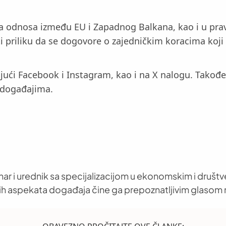
ja odnosa između EU i Zapadnog Balkana, kao i u prav
ati priliku da se dogovore o zajedničkim koracima koji
ći Facebook i Instagram, kao i na X nalogu. Takođe, 
 događajima.
nar i urednik sa specijalizacijom u ekonomskim i društ
h aspekata događaja čine ga prepoznatljivim glasom 