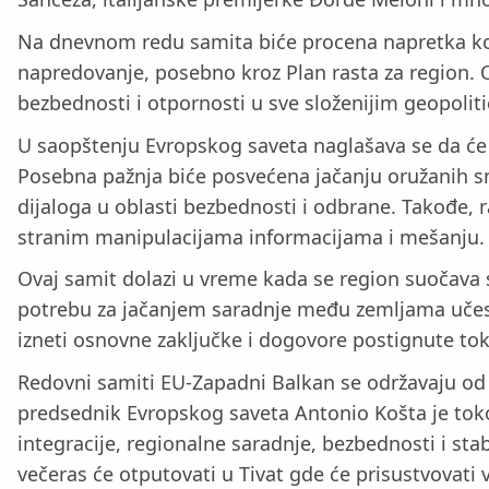
Na dnevnom redu samita biće procena napretka koji
napredovanje, posebno kroz Plan rasta za region. O
bezbednosti i otpornosti u sve složenijim geopolit
U saopštenju Evropskog saveta naglašava se da će 
Posebna pažnja biće posvećena jačanju oružanih s
dijaloga u oblasti bezbednosti i odbrane. Takođe, r
stranim manipulacijama informacijama i mešanju.
Ovaj samit dolazi u vreme kada se region suočav
potrebu za jačanjem saradnje među zemljama učesni
izneti osnovne zaključke i dogovore postignute t
Redovni samiti EU-Zapadni Balkan se održavaju od 
predsednik Evropskog saveta Antonio Košta je tok
integracije, regionalne saradnje, bezbednosti i stab
večeras će otputovati u Tivat gde će prisustvovati