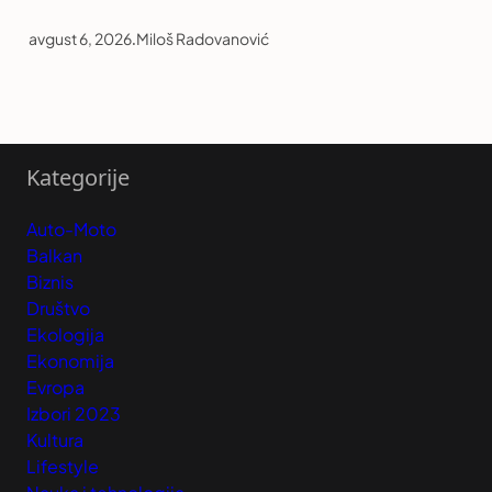
avgust 6, 2026
.
Miloš Radovanović
Kategorije
Auto-Moto
Balkan
Biznis
Društvo
Ekologija
Ekonomija
Evropa
Izbori 2023
Kultura
Lifestyle