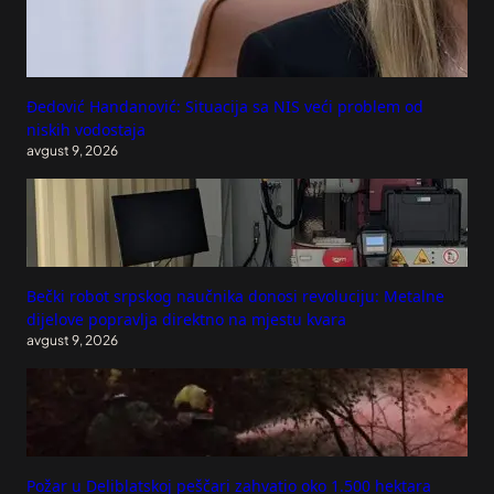
Đedović Handanović: Situacija sa NIS veći problem od
niskih vodostaja
avgust 9, 2026
Bečki robot srpskog naučnika donosi revoluciju: Metalne
dijelove popravlja direktno na mjestu kvara
avgust 9, 2026
Požar u Deliblatskoj peščari zahvatio oko 1.500 hektara