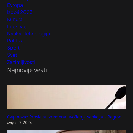
Evropa
Izbori 2023
Kultura
Lifestyle
Nauka i tehnologija
Politika
Sport
Svet
Zanimljivosti
Najnovije vesti
Cvijanović: Prošla su vremena uvođenja sankcija – Region
avgust 9, 2026