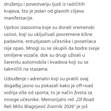
druženju i povezivanju ljudi iz različitih
krajeva, što je jedan od glavnih ciljeva
manifestacije.
Uprkos izazovima koje su doneli vremenski
uslovi, koji su uključivali povremene kišne
padavine, entuzijazam učesnika i posetilaca
nije opao. Mnogi su se okupili da bodre svoje
omiljene vozače, dok su drugi uživali u
šarenilu automobila i kvadova koji su se
takmičili na stazama.
Uzbuđenje i adrenalin koji su pratili ovaj
događaj jasno su pokazali kako je off-road
vožnja više od sporta; to je način života za
mnoge učesnike. Memorijalni reli „Of Road
Reli Mišo Blagojević Zvornik 2026“ je još