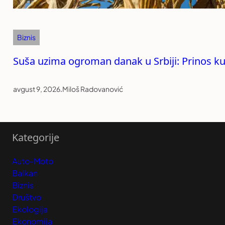
Biznis
Suša uzima ogroman danak u Srbiji: Prinos ku
avgust 9, 2026
.
Miloš Radovanović
Kategorije
Auto-Moto
Balkan
Biznis
Društvo
Ekologija
Ekonomija