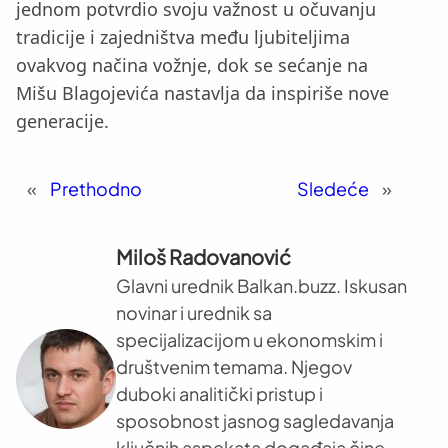
jednom potvrdio svoju važnost u očuvanju
tradicije i zajedništva među ljubiteljima
ovakvog načina vožnje, dok se sećanje na
Mišu Blagojevića nastavlja da inspiriše nove
generacije.
«
Prethodno
Sledeće
»
Miloš Radovanović
Glavni urednik Balkan.buzz. Iskusan
novinar i urednik sa
specijalizacijom u ekonomskim i
društvenim temama. Njegov
duboki analitički pristup i
sposobnost jasnog sagledavanja
ključnih aspekata događaja čine