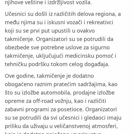
njihove veštine i izdržljivost vozila.
Učesnici su došli iz različitih delova regiona, a
među njima su i iskusni vozači i rekreativci
koji su se prvi put upustili u ovakvo
takmičenje. Organizatori su se potrudili da
obezbede sve potrebne uslove za sigurno
takmičenje, uključujući medicinsku pomoć i
tehničku podršku tokom celog događaja.
Ove godine, takmičenje je dodatno
obogaćeno raznim pratećim sadržajima, kao
što su izložbe automobila, prodajne izložbe
opreme za off-road vožnju, kao i različiti
zabavni programi za posetioce. Organizatori
su se potrudili da svi učesnici i gledaoci imaju
priliku da uživaju u veličanstvenoj atmosferi,