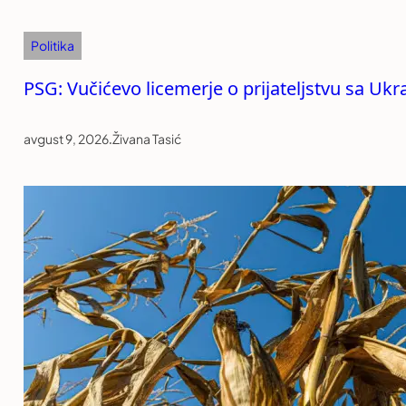
Politika
PSG: Vučićevo licemerje o prijateljstvu sa Uk
avgust 9, 2026
.
Živana Tasić