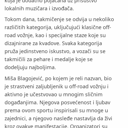
koja je dodatno pojačana uz prisustvo
lokalnih muzičara i izvođača.
Tokom dana, takmičenje se odvija u nekoliko
različitih kategorija, uključujući klasične off-
road vožnje, kao i specijalne staze koje su
dizajnirane za kvadove. Svaka kategorija
pruža jedinstveno iskustvo, a vozači su se
takmičili za pehare i medalje koje se
dodeljuju najboljima.
Miša Blagojević, po kojem je reli nazvan, bio
je strastveni zaljubljenik u off-road vožnju i
aktivno je učestvovao u mnogim sličnim
događanjima. Njegova posvećenost i ljubav
prema ovom sportu inspirisali su mnoge u
zajednici, a njegovo nasleđe nastavlja da živi
kroz ovakve manifestacije. Organizatori su