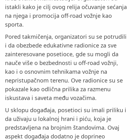
istakli kako je cilj ovog relija očuvanje sećanja
na njega i promocija off-road vožnje kao
sporta.
Pored takmičenja, organizatori su se potrudili
i da obezbede edukativne radionice za sve
zainteresovane posetioce, gde su mogli da
nauče više o bezbednosti u off-road vožnji,
kao i o osnovnim tehnikama vožnje na
nepristupačnom terenu. Ove radionice su se
pokazale kao odlična prilika za razmenu
iskustava i saveta među vozačima.
U sklopu događaja, posetioci su imali priliku i
da uživaju u lokalnoj hrani i piću, koja je
predstavljena na brojnim štandovima. Ovaj
aspekt događaja dodatno je doprineo