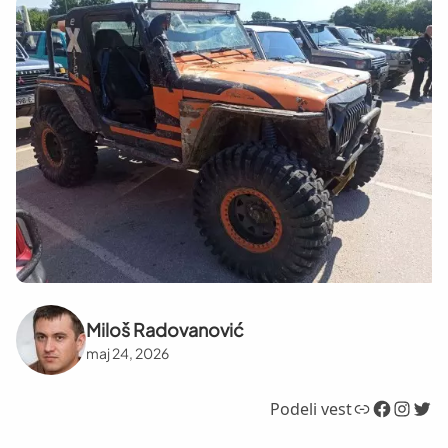
Miloš Radovanović
maj 24, 2026
Link
Facebook
Instagram
Twitter
Podeli vest