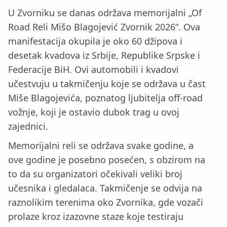
U Zvorniku se danas održava memorijalni „Of
Road Reli Mišo Blagojević Zvornik 2026“. Ova
manifestacija okupila je oko 60 džipova i
desetak kvadova iz Srbije, Republike Srpske i
Federacije BiH. Ovi automobili i kvadovi
učestvuju u takmičenju koje se održava u čast
Miše Blagojevića, poznatog ljubitelja off-road
vožnje, koji je ostavio dubok trag u ovoj
zajednici.
Memorijalni reli se održava svake godine, a
ove godine je posebno posećen, s obzirom na
to da su organizatori očekivali veliki broj
učesnika i gledalaca. Takmičenje se odvija na
raznolikim terenima oko Zvornika, gde vozači
prolaze kroz izazovne staze koje testiraju