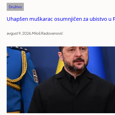
Društvo
Uhapšen muškarac osumnjičen za ubistvo u P
avgust 9, 2026
.
Miloš Radovanović