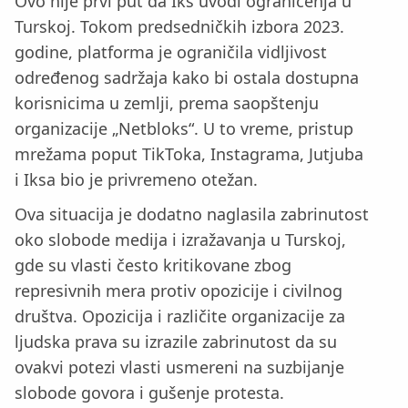
Ovo nije prvi put da Iks uvodi ograničenja u
Turskoj. Tokom predsedničkih izbora 2023.
godine, platforma je ograničila vidljivost
određenog sadržaja kako bi ostala dostupna
korisnicima u zemlji, prema saopštenju
organizacije „Netbloks“. U to vreme, pristup
mrežama poput TikToka, Instagrama, Jutjuba
i Iksa bio je privremeno otežan.
Ova situacija je dodatno naglasila zabrinutost
oko slobode medija i izražavanja u Turskoj,
gde su vlasti često kritikovane zbog
represivnih mera protiv opozicije i civilnog
društva. Opozicija i različite organizacije za
ljudska prava su izrazile zabrinutost da su
ovakvi potezi vlasti usmereni na suzbijanje
slobode govora i gušenje protesta.