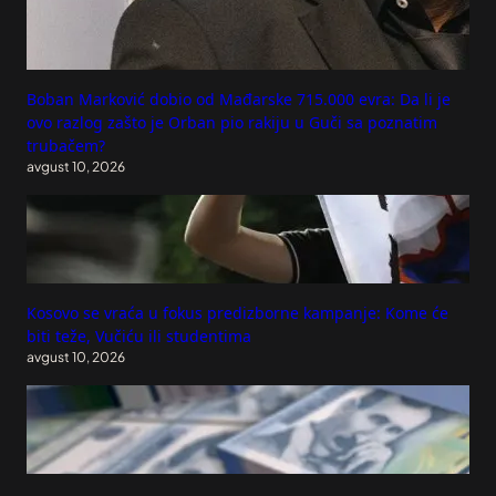
Boban Marković dobio od Mađarske 715.000 evra: Da li je
ovo razlog zašto je Orban pio rakiju u Guči sa poznatim
trubačem?
avgust 10, 2026
Kosovo se vraća u fokus predizborne kampanje: Kome će
biti teže, Vučiću ili studentima
avgust 10, 2026