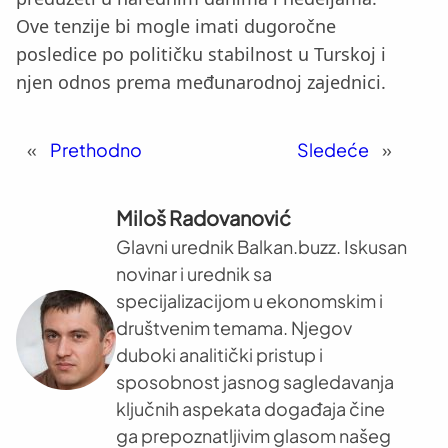
Ove tenzije bi mogle imati dugoročne
posledice po političku stabilnost u Turskoj i
njen odnos prema međunarodnoj zajednici.
«
Prethodno
Sledeće
»
Miloš Radovanović
Glavni urednik Balkan.buzz. Iskusan
novinar i urednik sa
specijalizacijom u ekonomskim i
društvenim temama. Njegov
duboki analitički pristup i
sposobnost jasnog sagledavanja
ključnih aspekata događaja čine
ga prepoznatljivim glasom našeg