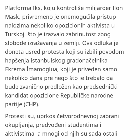
Platforma Iks, koju kontroliše milijarder Ilon
Mask, privremeno je onemogućila pristup
nalozima nekoliko opozicionih aktivista u
Turskoj, što je izazvalo zabrinutost zbog
slobode izražavanja u zemlji. Ova odluka je
doneta usred protesta koji su izbili povodom
hapšenja istanbulskog gradonačelnika
Ekrema İmamoglua, koji je priveden samo
nekoliko dana pre nego što je trebalo da
bude zvanično predložen kao predsednički
kandidat opozicione Republičke narodne
partije (CHP).
Protesti su, uprkos četvorodnevnoj zabrani
okupljanja, predvođeni studentima i
aktivistima, a mnogi od njih su sada ostali