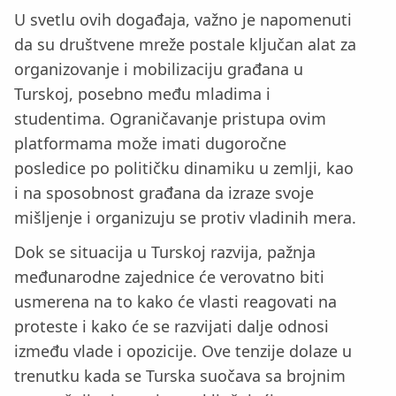
U svetlu ovih događaja, važno je napomenuti
da su društvene mreže postale ključan alat za
organizovanje i mobilizaciju građana u
Turskoj, posebno među mladima i
studentima. Ograničavanje pristupa ovim
platformama može imati dugoročne
posledice po političku dinamiku u zemlji, kao
i na sposobnost građana da izraze svoje
mišljenje i organizuju se protiv vladinih mera.
Dok se situacija u Turskoj razvija, pažnja
međunarodne zajednice će verovatno biti
usmerena na to kako će vlasti reagovati na
proteste i kako će se razvijati dalje odnosi
između vlade i opozicije. Ove tenzije dolaze u
trenutku kada se Turska suočava sa brojnim