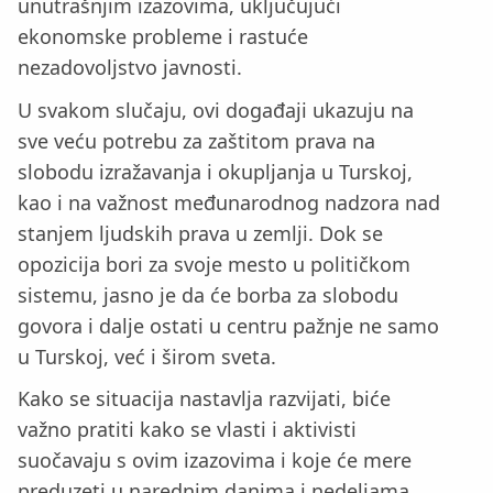
unutrašnjim izazovima, uključujući
ekonomske probleme i rastuće
nezadovoljstvo javnosti.
U svakom slučaju, ovi događaji ukazuju na
sve veću potrebu za zaštitom prava na
slobodu izražavanja i okupljanja u Turskoj,
kao i na važnost međunarodnog nadzora nad
stanjem ljudskih prava u zemlji. Dok se
opozicija bori za svoje mesto u političkom
sistemu, jasno je da će borba za slobodu
govora i dalje ostati u centru pažnje ne samo
u Turskoj, već i širom sveta.
Kako se situacija nastavlja razvijati, biće
važno pratiti kako se vlasti i aktivisti
suočavaju s ovim izazovima i koje će mere
preduzeti u narednim danima i nedeljama.