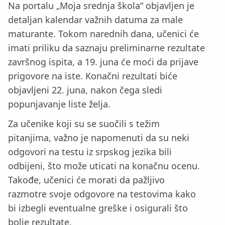
Na portalu „Moja srednja škola“ objavljen je
detaljan kalendar važnih datuma za male
maturante. Tokom narednih dana, učenici će
imati priliku da saznaju preliminarne rezultate
završnog ispita, a 19. juna će moći da prijave
prigovore na iste. Konačni rezultati biće
objavljeni 22. juna, nakon čega sledi
popunjavanje liste želja.
Za učenike koji su se suočili s težim
pitanjima, važno je napomenuti da su neki
odgovori na testu iz srpskog jezika bili
odbijeni, što može uticati na konačnu ocenu.
Takođe, učenici će morati da pažljivo
razmotre svoje odgovore na testovima kako
bi izbegli eventualne greške i osigurali što
bolje rezultate.