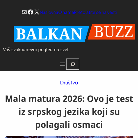
Skoči
Mail
Facebook
X
na
Naslovna
O nama
Pretplatite se na vesti
sadržaj
Vaš svakodnevni pogled na svet
Search
Društvo
Mala matura 2026: Ovo je test
iz srpskog jezika koji su
polagali osmaci