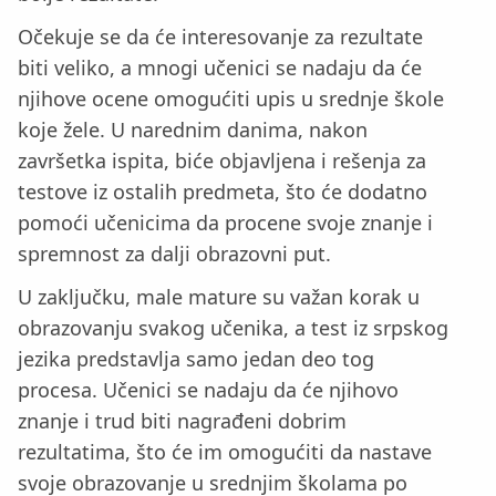
Očekuje se da će interesovanje za rezultate
biti veliko, a mnogi učenici se nadaju da će
njihove ocene omogućiti upis u srednje škole
koje žele. U narednim danima, nakon
završetka ispita, biće objavljena i rešenja za
testove iz ostalih predmeta, što će dodatno
pomoći učenicima da procene svoje znanje i
spremnost za dalji obrazovni put.
U zaključku, male mature su važan korak u
obrazovanju svakog učenika, a test iz srpskog
jezika predstavlja samo jedan deo tog
procesa. Učenici se nadaju da će njihovo
znanje i trud biti nagrađeni dobrim
rezultatima, što će im omogućiti da nastave
svoje obrazovanje u srednjim školama po