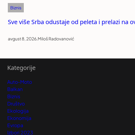
Biznis
Sve više Srba odustaje od peleta i prelazi na o
avgust 8, 2026
.
Miloš Radovanović
Kategorije
Auto-Moto
Balkan
Biznis
Društvo
Ekologija
Ekonomija
Evropa
Izbori 2023