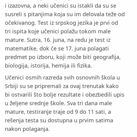
i izazovna, a neki učenici su istakli da su se
susreli s pitanjima koja su im delovala teže od
očekivanog. Test iz srpskog jezika je prvi od
tri ispita koje učenici polažu tokom male
mature. Sutra, 16. juna, na redu je test iz
matematike, dok će se 17. juna polagati
predmet po izboru, koji može biti geografija,
biologija, istorija, hemija ili fizika.
Učenici osmih razreda svih osnovnih škola u
Srbiji su se pripremali za ovaj trenutak kako
bi ostvarili što bolje rezultate i obezbedili upis
u željene srednje škole. Sva tri dana male
mature, testiranje traje od 9 do 11 sati, a
rešenja testa su dostupna u prvim satima
nakon polaganja.