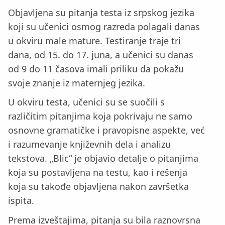
Objavljena su pitanja testa iz srpskog jezika
koji su učenici osmog razreda polagali danas
u okviru male mature. Testiranje traje tri
dana, od 15. do 17. juna, a učenici su danas
od 9 do 11 časova imali priliku da pokažu
svoje znanje iz maternjeg jezika.
U okviru testa, učenici su se suočili s
različitim pitanjima koja pokrivaju ne samo
osnovne gramatičke i pravopisne aspekte, već
i razumevanje književnih dela i analizu
tekstova. „Blic“ je objavio detalje o pitanjima
koja su postavljena na testu, kao i rešenja
koja su takođe objavljena nakon završetka
ispita.
Prema izveštajima, pitanja su bila raznovrsna