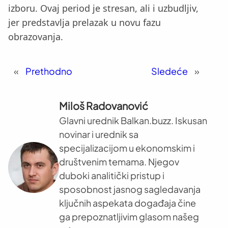
izboru. Ovaj period je stresan, ali i uzbudljiv,
jer predstavlja prelazak u novu fazu
obrazovanja.
«
Prethodno
Sledeće
»
Miloš Radovanović
Glavni urednik Balkan.buzz. Iskusan
novinar i urednik sa
specijalizacijom u ekonomskim i
društvenim temama. Njegov
duboki analitički pristup i
sposobnost jasnog sagledavanja
ključnih aspekata događaja čine
ga prepoznatljivim glasom našeg