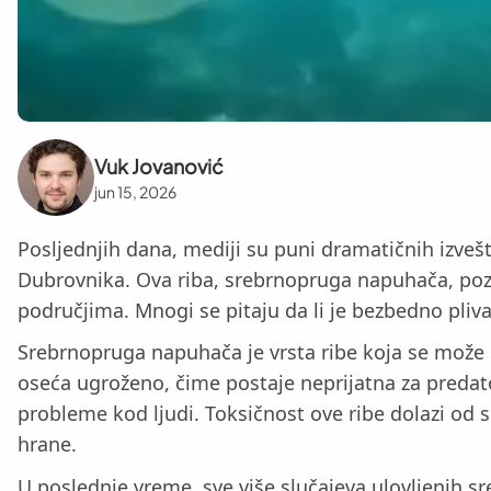
Vuk Jovanović
jun 15, 2026
Posljednjih dana, mediji su puni dramatičnih izveštaj
Dubrovnika. Ova riba, srebrnopruga napuhača, pozna
područjima. Mnogi se pitaju da li je bezbedno pliva
Srebrnopruga napuhača je vrsta ribe koja se može
oseća ugroženo, čime postaje neprijatna za predato
probleme kod ljudi. Toksičnost ove ribe dolazi o
hrane.
U poslednje vreme, sve više slučajeva ulovljenih 