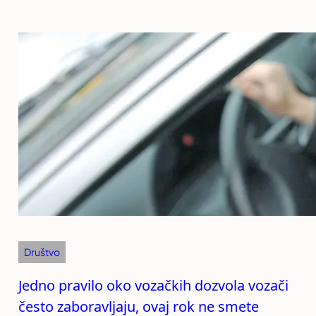
Društvo
Jedno pravilo oko vozačkih dozvola vozači
često zaboravljaju, ovaj rok ne smete