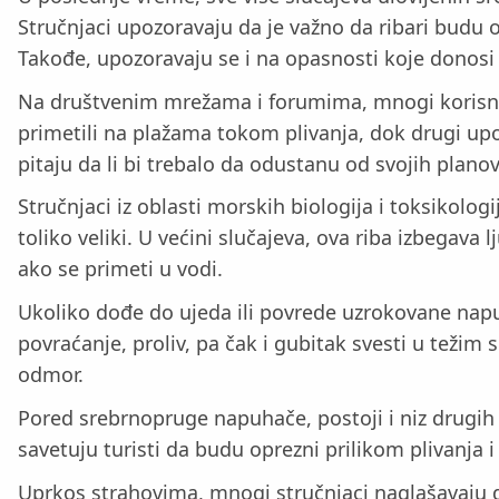
Stručnjaci upozoravaju da je važno da ribari budu o
Takođe, upozoravaju se i na opasnosti koje donosi
Na društvenim mrežama i forumima, mnogi korisnic
primetili na plažama tokom plivanja, dok drugi up
pitaju da li bi trebalo da odustanu od svojih plano
Stručnjaci iz oblasti morskih biologija i toksikolo
toliko veliki. U većini slučajeva, ova riba izbegava
ako se primeti u vodi.
Ukoliko dođe do ujeda ili povrede uzrokovane nap
povraćanje, proliv, pa čak i gubitak svesti u težim
odmor.
Pored srebrnopruge napuhače, postoji i niz drugih
savetuju turisti da budu oprezni prilikom plivanja
Uprkos strahovima, mnogi stručnjaci naglašavaju d