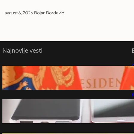
avgust 8, 2026
.
Bojan Đorđević
Najnovije vesti
Milatović pozvao da se pobede
P
crnogorske vojske ne koriste za političke
obračune – Region
P
avgust 8, 2026
K
Vraćaju li se baterije na telefonima koje
sami možete zamijeniti?
avgust 8, 2026