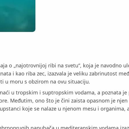
a o „najotrovnijoj ribi na svetu“, koja je navodno ulov
ta i kao riba zec, izazvala je veliku zabrinutost međ
ti u moru s obzirom na ovu situaciju.
 naći u tropskim i suptropskim vodama, a poznata je
re. Međutim, ono što je čini zaista opasnom je njen 
d supstanci koje se nalaze u njenom mesu i organima
srebrnoprugih napuhača u mediteranskim vodama izazv