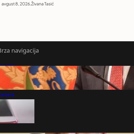
avgust 8, 2026
.
Živana Tasić
Brza navigacija
O nama
redloži Vest
retplatite se na vesti
arijera
Marketing
Kontakt