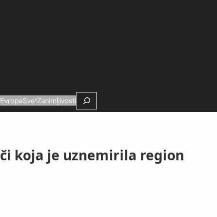
Search
e
Evropa
Svet
Zanimljivosti
či koja je uznemirila region