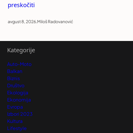
preskočiti
avgust 8, 2026
.
Miloš Radovanović
Kategorije
Auto-Moto
Balkan
Biznis
Društvo
Ekologija
Ekonomija
Evropa
Izbori 2023
Kultura
Lifestyle