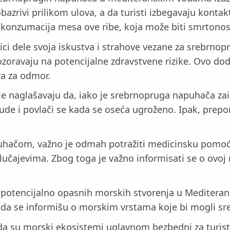
bazrivi prilikom ulova, a da turisti izbegavaju kont
 konzumacija mesa ove ribe, koja može biti smrtono
i dele svoja iskustva i strahove vezane za srebrnop
ozoravaju na potencijalne zdravstvene rizike. Ovo do
va za odmor.
gije naglašavaju da, iako je srebrnopruga napuhača za
 ljude i povlači se kada se oseća ugroženo. Ipak, prep
uhačom, važno je odmah potražiti medicinsku pomoć.
 slučajevima. Zbog toga je važno informisati se o ovoj
 potencijalno opasnih morskih stvorenja u Mediteran
 i da se informišu o morskim vrstama koje bi mogli s
a su morski ekosistemi uglavnom bezbedni za turiste