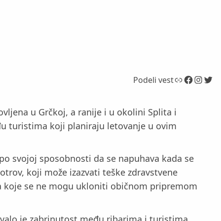
Link
Facebook
Instagram
Twitter
Podeli vest
ljena u Grčkoj, a ranije i u okolini Splita i
u turistima koji planiraju letovanje u ovim
 po svojoj sposobnosti da se napuhava kada se
otrov, koji može izazvati teške zdravstvene
, a koje se ne mogu ukloniti običnom pripremom
alo je zabrinutost među ribarima i turistima.