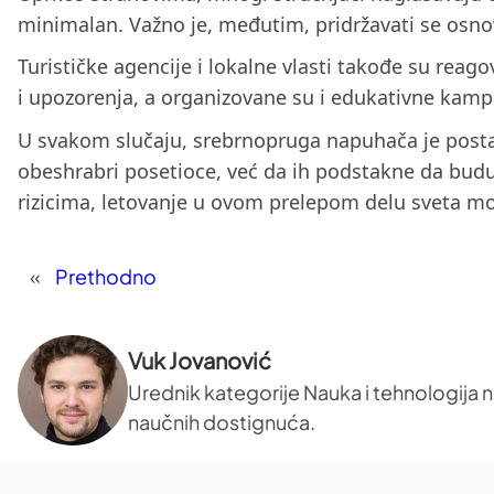
minimalan. Važno je, međutim, pridržavati se osnovn
Turističke agencije i lokalne vlasti takođe su rea
i upozorenja, a organizovane su i edukativne kampa
U svakom slučaju, srebrnopruga napuhača je postal
obeshrabri posetioce, već da ih podstakne da budu o
rizicima, letovanje u ovom prelepom delu sveta mo
«
Prethodno
Vuk Jovanović
Urednik kategorije Nauka i tehnologija na
naučnih dostignuća.