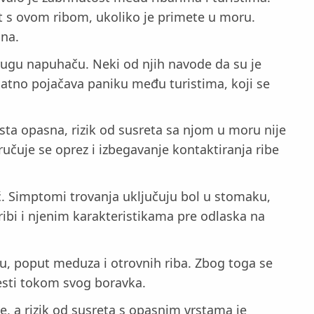
akt s ovom ribom, ukoliko je primete u moru.
sna.
rugu napuhaču. Neki od njih navode da su je
datno pojačava paniku među turistima, koji se
ista opasna, rizik od susreta sa njom u moru nije
oručuje se oprez i izbegavanje kontaktiranja ribe
 Simptomi trovanja uključuju bol u stomaku,
 ribi i njenim karakteristikama pre odlaska na
u, poput meduza i otrovnih riba. Zbog toga se
resti tokom svog boravka.
, a rizik od susreta s opasnim vrstama je