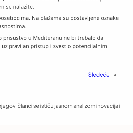
m se nalazite.
e posetiocima. Na plažama su postavljene oznake
pasnostima.
 prisustvo u Mediteranu ne bi trebalo da
 uz pravilan pristup i svest o potencijalnim
Sledeće
»
jegovi članci se ističu jasnom analizom inovacija i