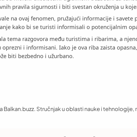
ih pravila sigurnosti i biti svestan okruženja u koje
govale na ovaj fenomen, pružajući informacije i savet
nje kako bi se turisti informisali o potencijalnim o
a tema razgovora među turistima i ribarima, a njeno
prezni i informisani. Iako je ova riba zaista opasna,
že biti bezbedno i užurbano.
 Balkan.buzz. Stručnjak u oblasti nauke i tehnologije, n