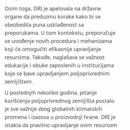
Osim toga, DRI je apelovala na državne
organe da preduzmu korake kako bi se
obezbedila puna usklađenost sa
preporukama. U tom kontekstu, preporučuje
se uvođenje novih procedura i mehanizama
koji će omogućiti efikasnije upravljanje
resursima. Takođe, naglašava se važnost
edukacije i obuke zaposlenih u institucijama
koje se bave upravljanjem poljoprivrednim
zemljištem.
U poslednjih nekoliko godina, pitanje
korišćenja poljoprivrednog zemljišta postalo
je sve važnije zbog globalnih klimatskih
promena i izazova u proizvodnji hrane. DRI je
istakla da pravilno upravljanje ovim resursom