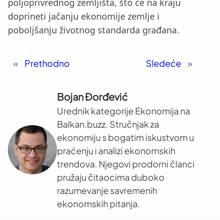
poljoprivrednog zemljišta, što će na kraju
doprineti jačanju ekonomije zemlje i
poboljšanju životnog standarda građana.
«
Prethodno
Sledeće
»
Bojan Đorđević
Urednik kategorije Ekonomija na
Balkan.buzz. Stručnjak za
ekonomiju s bogatim iskustvom u
praćenju i analizi ekonomskih
trendova. Njegovi prodorni članci
pružaju čitaocima duboko
razumevanje savremenih
ekonomskih pitanja.