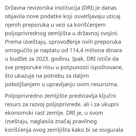
Državna revizorska institucija (DRI) je danas
objavila nove podatke koji osvetljavaju uticaj
njenih preporuka u vezi sa korišćenjem
poljoprivrednog zemljišta u državnoj svojini.
Prema izveštaju, sprovođenje ovih preporuka
omogućilo je naplatu od 114,4 miliona dinara
u budžet za 2023. godinu. Ipak, DRI ističe da
sve preporuke nisu u potpunosti ispoštovane,
što ukazuje na potrebu za daljim
poboljšanjem u upravljanju ovim resursima.
Poljoprivredno zemljište predstavlja ključni
resurs za razvoj poljoprivrede, ali i za ukupni
ekonomski rast zemlje. DRI je, u svom
izveštaju, naglasila značaj pravilnog
korišćenja ovog zemljišta kako bi se osigurala