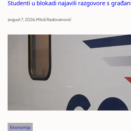
Studenti u blokadi najavili razgovore s građan
avgust 7, 2026
.
Miloš Radovanović
Ekonomija