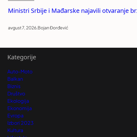
Ministri Srbije i Mađarske najavili otvaranje
avgust 7, 2026
.
Bojan Đorđević
Kategorije
Auto-Moto
Balkan
Biznis
Društvo
Ekologija
Ekonomija
Evropa
Izbori 2023
Kultura