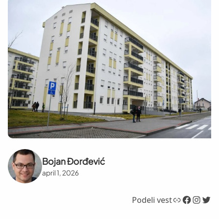
Bojan Đorđević
april 1, 2026
Link
Facebook
Instagram
Twitter
Podeli vest