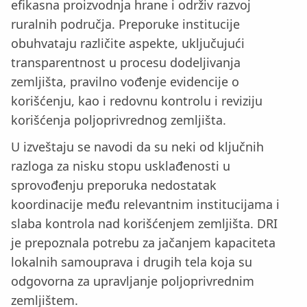
efikasna proizvodnja hrane i održiv razvoj
ruralnih područja. Preporuke institucije
obuhvataju različite aspekte, uključujući
transparentnost u procesu dodeljivanja
zemljišta, pravilno vođenje evidencije o
korišćenju, kao i redovnu kontrolu i reviziju
korišćenja poljoprivrednog zemljišta.
U izveštaju se navodi da su neki od ključnih
razloga za nisku stopu usklađenosti u
sprovođenju preporuka nedostatak
koordinacije među relevantnim institucijama i
slaba kontrola nad korišćenjem zemljišta. DRI
je prepoznala potrebu za jačanjem kapaciteta
lokalnih samouprava i drugih tela koja su
odgovorna za upravljanje poljoprivrednim
zemljištem.