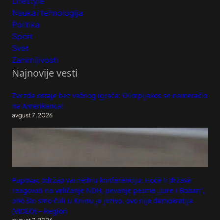
Lifestyle
Nauka i tehnologija
Politika
Sport
Svet
Zanimljivosti
Najnovije vesti
Zvezda ostaje bez važnog igrača: Olimpijakos se nameračio
na Amerikanca!
avgust 7, 2026
Pupovac održao vanrednu konferenciju: Hoće li država
reagovati na veličanje NDH, pevanje pesme „Jure i Boban“,
ono što smo čuli u Kninu je jezivo, ovo nije demokratija
(VIDEO) – Region