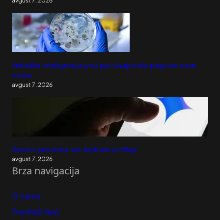
avgust 7, 2026
Veštačka inteligencija prvi put dizajnirala potpuno nove
viruse
avgust 7, 2026
Gemini preuzima sve Android uređaje
avgust 7, 2026
Brza navigacija
O nama
Predloži Vest