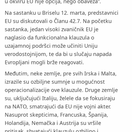
u okviru EU nije opcija, nego obaveza“.
Na sastanku u Briselu 12. marta, predstavnici
EU su diskutovali o Članu 42.7. Na početku
sastanka, jedan visoki zvaničnik EU je
naglasio da funkcionalna klauzula o
uzajamnoj podršci može učiniti Uniju
verodostojnijom, te da bi u slučaju napada
Evropljani mogli brže reagovati.
Međutim, neke zemlje, pre svih Irska i Malta,
izrazile su ozbiljne sumnje u mogućnost
operacionalizacije ove klauzule. Druge zemlje
su, uključujući Italiju, želele da se fokusiraju
na NATO, smatrajući da EU nije vojni akter.
Nasuprot skepticima, Francuska, Španija,
Holandija, Nemačka i Austrija su vršile
pritisak, shvatajući klauzulu ozbiljno i