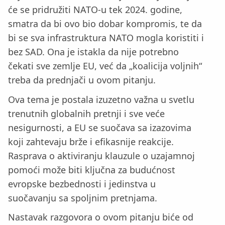
će se pridružiti NATO-u tek 2024. godine,
smatra da bi ovo bio dobar kompromis, te da
bi se sva infrastruktura NATO mogla koristiti i
bez SAD. Ona je istakla da nije potrebno
čekati sve zemlje EU, već da „koalicija voljnih“
treba da prednjači u ovom pitanju.
Ova tema je postala izuzetno važna u svetlu
trenutnih globalnih pretnji i sve veće
nesigurnosti, a EU se suočava sa izazovima
koji zahtevaju brže i efikasnije reakcije.
Rasprava o aktiviranju klauzule o uzajamnoj
pomoći može biti ključna za budućnost
evropske bezbednosti i jedinstva u
suočavanju sa spoljnim pretnjama.
Nastavak razgovora o ovom pitanju biće od