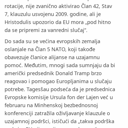
rotacije, nije zvanično aktivirao Član 42, Stav
7, klauzulu usvojenu 2009. godine, ali je
Hristodulis upozorio da EU mora „pod hitno
da se pripremi za vanredni slučaj“.
Do sada su se većina evropskih zemalja
oslanjale na Član 5 NATO, koji takođe
obavezuje članice alijanse na uzajamnu
pomoć. Međutim, mnogi sada sumnjaju da bi
američki predsednik Donald Tramp brzo
reagovao i pomogao Europljanima u slučaju
potrebe. Tagesšau podseća da je predsednica
Evropske komisije Ursula fon der Lajen već u
februaru na Minhenskoj bezbednosnoj
konferenciji zatražila oživljavanje klauzule o
uzajamnoj podršci, ističući da „takva podrška