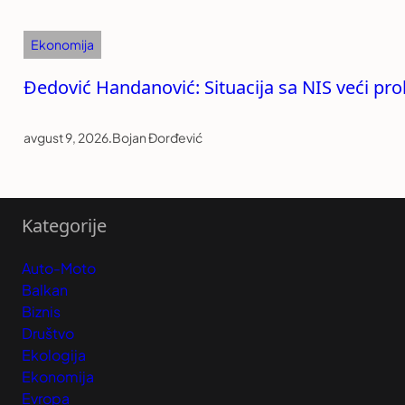
Ekonomija
Đedović Handanović: Situacija sa NIS veći pr
avgust 9, 2026
.
Bojan Đorđević
Kategorije
Auto-Moto
Balkan
Biznis
Društvo
Ekologija
Ekonomija
Evropa