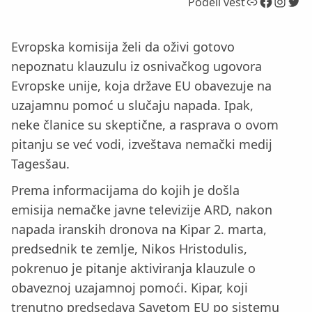
Link
Facebook
Instagram
Twitter
Podeli vest
Evropska komisija želi da oživi gotovo
nepoznatu klauzulu iz osnivačkog ugovora
Evropske unije, koja države EU obavezuje na
uzajamnu pomoć u slučaju napada. Ipak,
neke članice su skeptične, a rasprava o ovom
pitanju se već vodi, izveštava nemački medij
Tagesšau.
Prema informacijama do kojih je došla
emisija nemačke javne televizije ARD, nakon
napada iranskih dronova na Kipar 2. marta,
predsednik te zemlje, Nikos Hristodulis,
pokrenuo je pitanje aktiviranja klauzule o
obaveznoj uzajamnoj pomoći. Kipar, koji
trenutno predsedava Savetom EU po sistemu