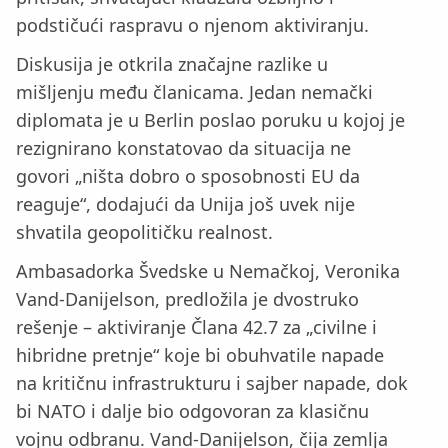
podstičući raspravu o njenom aktiviranju.
Diskusija je otkrila značajne razlike u
mišljenju među članicama. Jedan nemački
diplomata je u Berlin poslao poruku u kojoj je
rezignirano konstatovao da situacija ne
govori „ništa dobro o sposobnosti EU da
reaguje“, dodajući da Unija još uvek nije
shvatila geopolitičku realnost.
Ambasadorka Švedske u Nemačkoj, Veronika
Vand-Danijelson, predložila je dvostruko
rešenje – aktiviranje Člana 42.7 za „civilne i
hibridne pretnje“ koje bi obuhvatile napade
na kritičnu infrastrukturu i sajber napade, dok
bi NATO i dalje bio odgovoran za klasičnu
vojnu odbranu. Vand-Danijelson, čija zemlja