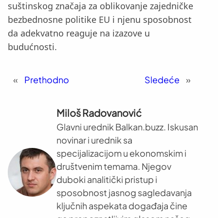
suštinskog značaja za oblikovanje zajedničke
bezbednosne politike EU i njenu sposobnost
da adekvatno reaguje na izazove u
budućnosti.
«
Prethodno
Sledeće
»
Miloš Radovanović
Glavni urednik Balkan.buzz. Iskusan
novinar i urednik sa
specijalizacijom u ekonomskim i
društvenim temama. Njegov
duboki analitički pristup i
sposobnost jasnog sagledavanja
ključnih aspekata događaja čine