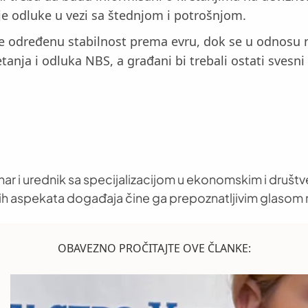
lje odluke u vezi sa štednjom i potrošnjom.
je određenu stabilnost prema evru, dok se u odnosu
anja i odluka NBS, a građani bi trebali ostati svesni
nar i urednik sa specijalizacijom u ekonomskim i društ
h aspekata događaja čine ga prepoznatljivim glasom 
OBAVEZNO PROČITAJTE OVE ČLANKE: