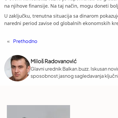
na njihove finansije. Na taj način, mogu doneti bo
U zaključku, trenutna situacija sa dinarom pokazu
naredni period zavise od globalnih ekonomskih kret
«
Prethodno
Miloš Radovanović
Glavni urednik Balkan.buzz. Iskusan novi
sposobnost jasnog sagledavanja ključni