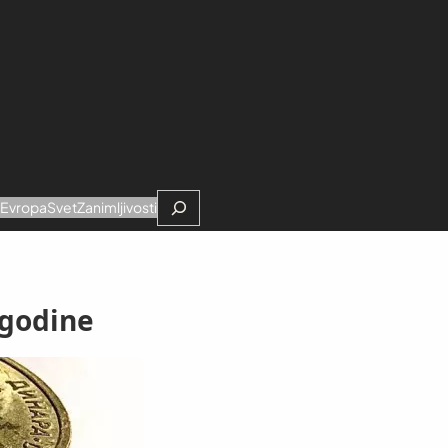
Search
e
Evropa
Svet
Zanimljivosti
 godine