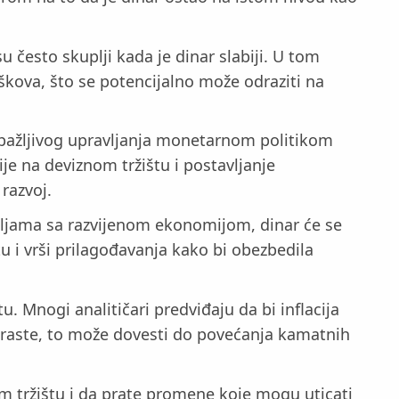
 često skuplji kada je dinar slabiji. U tom
škova, što se potencijalno može odraziti na
 pažljivog upravljanja monetarnom politikom
ije na deviznom tržištu i postavljanje
razvoj.
ljama sa razvijenom ekonomijom, dinar će se
u i vrši prilagođavanja kako bi obezbedila
u. Mnogi analitičari predviđaju da bi inflacija
a raste, to može dovesti do povećanja kamatnih
 tržištu i da prate promene koje mogu uticati