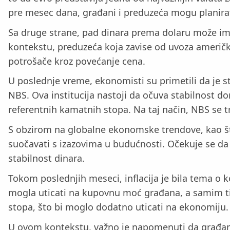
pre mesec dana, građani i preduzeća mogu planirat
Sa druge strane, pad dinara prema dolaru može imati
kontekstu, preduzeća koja zavise od uvoza američki
potrošače kroz povećanje cena.
U poslednje vreme, ekonomisti su primetili da je 
NBS. Ova institucija nastoji da očuva stabilnost do
referentnih kamatnih stopa. Na taj način, NBS se t
S obzirom na globalne ekonomske trendove, kao š
suočavati s izazovima u budućnosti. Očekuje se da ć
stabilnost dinara.
Tokom poslednjih meseci, inflacija je bila tema o ko
mogla uticati na kupovnu moć građana, a samim tim
stopa, što bi moglo dodatno uticati na ekonomiju.
U ovom kontekstu, važno je napomenuti da građani