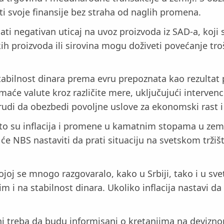
i svoje finansije bez straha od naglih promena.
 negativan uticaj na uvoz proizvoda iz SAD-a, koji su
h proizvoda ili sirovina mogu doživeti povećanje tro
stabilnost dinara prema evru prepoznata kao rezultat
maće valute kroz različite mere, uključujući intervenc
rudi da obezbedi povoljne uslove za ekonomski rast i 
to su inflacija i promene u kamatnim stopama u zem
e NBS nastaviti da prati situaciju na svetskom tržišt
joj se mnogo razgovaralo, kako u Srbiji, tako i u svet
 i na stabilnost dinara. Ukoliko inflacija nastavi d
 treba da budu informisani o kretanjima na deviznom