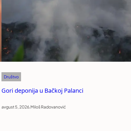
Društvo
Gori deponija u Bačkoj Palanci
avgust 5, 2026
.
Miloš Radovanović