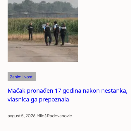
Zanimljivosti
Mačak pronađen 17 godina nakon nestanka,
vlasnica ga prepoznala
avgust 5, 2026
.
Miloš Radovanović