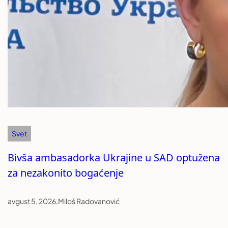
Svet
Bivša ambasadorka Ukrajine u SAD optužena
za nezakonito bogaćenje
avgust 5, 2026
.
Miloš Radovanović