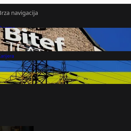
Brza navigacija
O nama
redloži Vest
retplatite se na vesti
arijera
Marketing
Kontakt