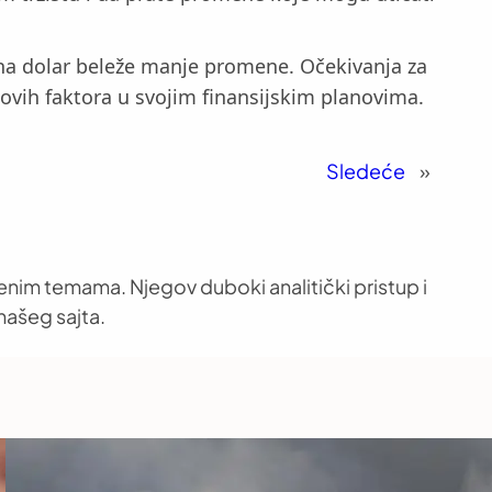
 na dolar beleže manje promene. Očekivanja za
 ovih faktora u svojim finansijskim planovima.
Sledeće
»
venim temama. Njegov duboki analitički pristup i
našeg sajta.