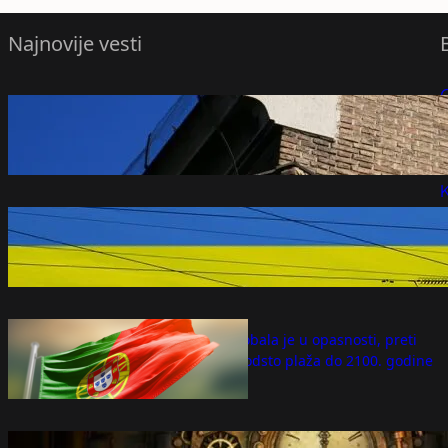
Najnovije vesti
Neizvestan 59. Bitef: Pet od sedam
P
pozorišnih trupa se povuklo sa festivala
avgust 6, 2026
P
K
Više od 100.000 domaćinstava bez struje
u Dnjepropetrovskoj oblasti u Ukrajini
avgust 6, 2026
Portugalska obala je u opasnosti, preti
nestanak 40 odsto plaža do 2100. godine
avgust 6, 2026