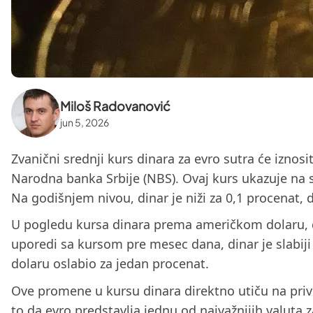
Miloš Radovanović
jun 5, 2026
Zvanični srednji kurs dinara za evro sutra će izno
Narodna banka Srbije (NBS). Ovaj kurs ukazuje na 
Na godišnjem nivou, dinar je niži za 0,1 procenat,
U pogledu kursa dinara prema američkom dolaru, dan
uporedi sa kursom pre mesec dana, dinar je slabiji
dolaru oslabio za jedan procenat.
Ove promene u kursu dinara direktno utiču na privr
to da evro predstavlja jednu od najvažnijih valuta