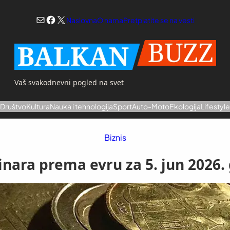
Mail
Facebook
X
Naslovna
O nama
Pretplatite se na vesti
Vaš svakodnevni pogled na svet
a
Društvo
Kultura
Nauka i tehnologija
Sport
Auto-Moto
Ekologija
Lifestyl
Biznis
inara prema evru za 5. jun 2026.