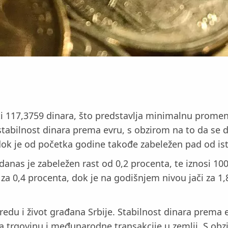
siti 117,3759 dinara, što predstavlja minimalnu prome
stabilnost dinara prema evru, s obzirom na to da se
 dok je od početka godine takođe zabeležen pad od is
as je zabeležen rast od 0,2 procenta, te iznosi 100,
 za 0,4 procenta, dok je na godišnjem nivou jači za 
edu i život građana Srbije. Stabilnost dinara prema 
 za trgovinu i međunarodne transakcije u zemlji. S ob