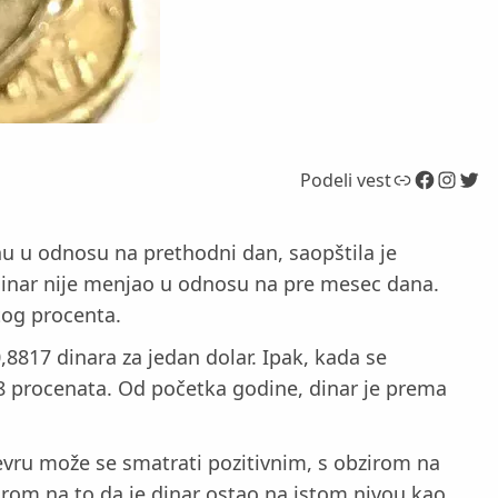
Link
Facebook
Instagram
Twitter
Podeli vest
nu u odnosu na prethodni dan, saopštila je
 dinar nije menjao u odnosu na pre mesec dana.
tog procenta.
8817 dinara za jedan dolar. Ipak, kada se
1,8 procenata. Od početka godine, dinar je prema
evru može se smatrati pozitivnim, s obzirom na
zirom na to da je dinar ostao na istom nivou kao