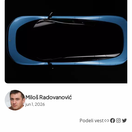
Miloš Radovanović
jun 1, 2026
Link
Facebook
Instagram
Twitter
Podeli vest