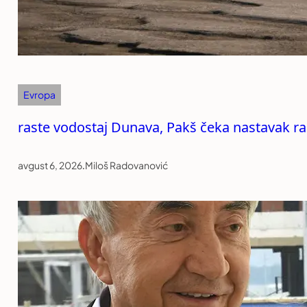
Evropa
raste vodostaj Dunava, Pakš čeka nastavak r
avgust 6, 2026
.
Miloš Radovanović