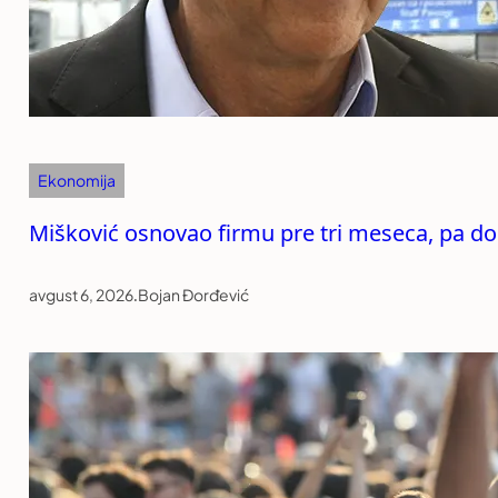
Ekonomija
Mišković osnovao firmu pre tri meseca, pa d
avgust 6, 2026
.
Bojan Đorđević