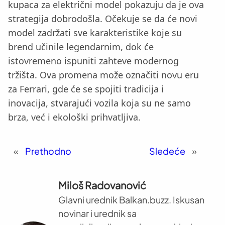
kupaca za električni model pokazuju da je ova
strategija dobrodošla. Očekuje se da će novi
model zadržati sve karakteristike koje su
brend učinile legendarnim, dok će
istovremeno ispuniti zahteve modernog
tržišta. Ova promena može označiti novu eru
za Ferrari, gde će se spojiti tradicija i
inovacija, stvarajući vozila koja su ne samo
brza, već i ekološki prihvatljiva.
«
Prethodno
Sledeće
»
Miloš Radovanović
Glavni urednik Balkan.buzz. Iskusan
novinar i urednik sa