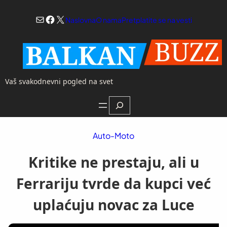
Skoči
Mail
Facebook
X
na
Naslovna
O nama
Pretplatite se na vesti
sadržaj
Vaš svakodnevni pogled na svet
Search
Auto-Moto
Kritike ne prestaju, ali u
Ferrariju tvrde da kupci već
uplaćuju novac za Luce