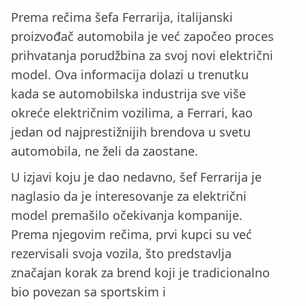
Prema rečima šefa Ferrarija, italijanski
proizvođač automobila je već započeo proces
prihvatanja porudžbina za svoj novi električni
model. Ova informacija dolazi u trenutku
kada se automobilska industrija sve više
okreće električnim vozilima, a Ferrari, kao
jedan od najprestižnijih brendova u svetu
automobila, ne želi da zaostane.
U izjavi koju je dao nedavno, šef Ferrarija je
naglasio da je interesovanje za električni
model premašilo očekivanja kompanije.
Prema njegovim rečima, prvi kupci su već
rezervisali svoja vozila, što predstavlja
značajan korak za brend koji je tradicionalno
bio povezan sa sportskim i