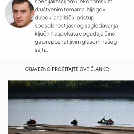
specijalizacijom u ekonomskim i
društvenim temama. Njegov
duboki analitički pristup i
sposobnost jasnog sagledavanja
ključnih aspekata događaja čine
ga prepoznatljivim glasom našeg
sajta.
OBAVEZNO PROČITAJTE OVE ČLANKE: