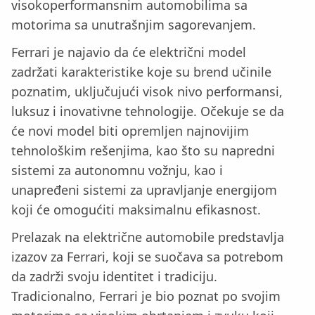
visokoperformansnim automobilima sa
motorima sa unutrašnjim sagorevanjem.
Ferrari je najavio da će električni model
zadržati karakteristike koje su brend učinile
poznatim, uključujući visok nivo performansi,
luksuz i inovativne tehnologije. Očekuje se da
će novi model biti opremljen najnovijim
tehnološkim rešenjima, kao što su napredni
sistemi za autonomnu vožnju, kao i
unapređeni sistemi za upravljanje energijom
koji će omogućiti maksimalnu efikasnost.
Prelazak na električne automobile predstavlja
izazov za Ferrari, koji se suočava sa potrebom
da zadrži svoju identitet i tradiciju.
Tradicionalno, Ferrari je bio poznat po svojim