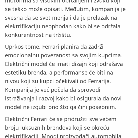
motorima sa visokim obrtanjem i zvuku koji
se teško može opisati. Međutim, kompanija je
svesna da se svet menja i da je prelazak na
elektrifikaciju neophodan kako bi se održala
konkurentnost na tržištu.
Uprkos tome, Ferrari planira da zadrži
emocionalnu povezanost sa svojim kupcima.
Električni model će imati dizajn koji odražava
estetiku brenda, a performanse će biti na
nivou koji su kupci očekivali od Ferrarija.
Kompanija je već počela da sprovodi
istraživanja i razvoj kako bi osigurala da novi
model ne izgubi ono što ga čini posebnim.
Električni Ferrari će se pridružiti sve većem
broju luksuznih brendova koji se okreću
elektrifikaciji. Mnogi proizvođači automobila,