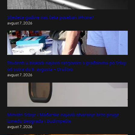
Sljedeće godine nas čeka poseban iPhone?
avgust 7, 2026
Studenti u blokadi najavili razgovore s građanima po Srbiji
od sutra do 9. avgusta – Društvo
avgust 7, 2026
Ministri Srbije i Mađarske najavili otvaranje brze pruge
između Beograda i Budimpešte
avgust 7, 2026