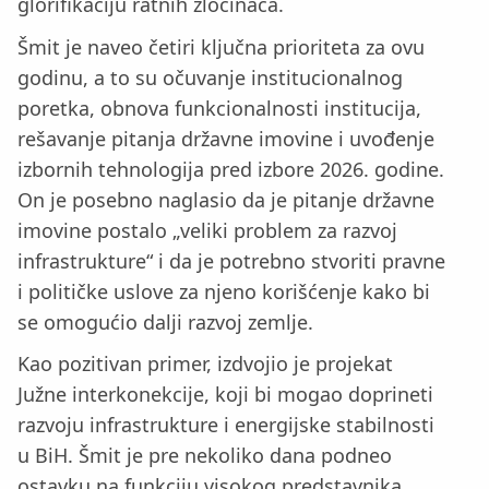
glorifikaciju ratnih zločinaca.
Šmit je naveo četiri ključna prioriteta za ovu
godinu, a to su očuvanje institucionalnog
poretka, obnova funkcionalnosti institucija,
rešavanje pitanja državne imovine i uvođenje
izbornih tehnologija pred izbore 2026. godine.
On je posebno naglasio da je pitanje državne
imovine postalo „veliki problem za razvoj
infrastrukture“ i da je potrebno stvoriti pravne
i političke uslove za njeno korišćenje kako bi
se omogućio dalji razvoj zemlje.
Kao pozitivan primer, izdvojio je projekat
Južne interkonekcije, koji bi mogao doprineti
razvoju infrastrukture i energijske stabilnosti
u BiH. Šmit je pre nekoliko dana podneo
ostavku na funkciju visokog predstavnika,