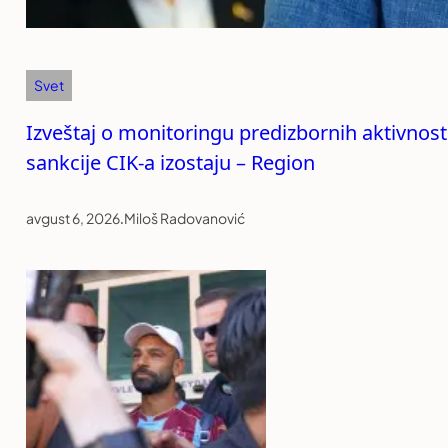
Svet
Izveštaj o monitoringu predizbornih aktivnos
sankcije CIK-a izostaju – Region
avgust 6, 2026
.
Miloš Radovanović