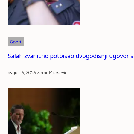
Sport
Salah zvanično potpisao dvogodišnji ugovor
avgust 6, 2026
.
Zoran Milošević