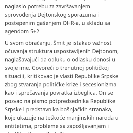
naglasio potrebu za završavanjem
sprovođenja Dejtonskog sporazuma i
postepenim gašenjem OHR-a, u skladu sa
agendom 5+2.
U svom obraćanju, Šmit je istakao važnost
očuvanja struktura uspostavljenih Dejtonom,
naglašavajući da odluku o odlasku donosi u
svoje ime. Govoreći o trenutnoj političkoj
situaciji, kritikovao je vlasti Republike Srpske
zbog stvaranja političke krize i secesionizma,
kao i sprečavanja povratka izbeglica. On se
pozvao na pismo potpredsednika Republike
Srpske i predstavnika bošnjačkih stranaka,
koje ukazuje na teškoće manjinskih naroda u
entitetima, probleme sa zapošljavanjem i