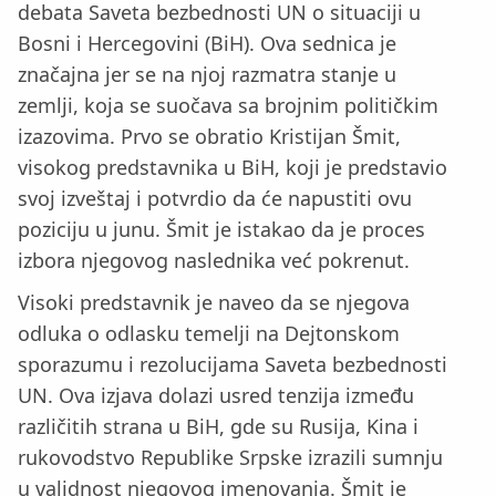
debata Saveta bezbednosti UN o situaciji u
Bosni i Hercegovini (BiH). Ova sednica je
značajna jer se na njoj razmatra stanje u
zemlji, koja se suočava sa brojnim političkim
izazovima. Prvo se obratio Kristijan Šmit,
visokog predstavnika u BiH, koji je predstavio
svoj izveštaj i potvrdio da će napustiti ovu
poziciju u junu. Šmit je istakao da je proces
izbora njegovog naslednika već pokrenut.
Visoki predstavnik je naveo da se njegova
odluka o odlasku temelji na Dejtonskom
sporazumu i rezolucijama Saveta bezbednosti
UN. Ova izjava dolazi usred tenzija između
različitih strana u BiH, gde su Rusija, Kina i
rukovodstvo Republike Srpske izrazili sumnju
u validnost njegovog imenovanja. Šmit je