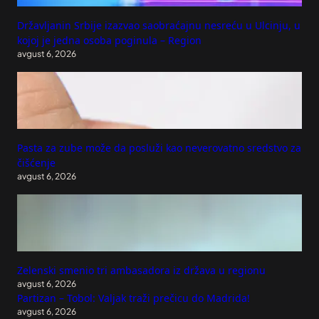
Državljanin Srbije izazvao saobraćajnu nesreću u Ulcinju, u
kojoj je jedna osoba poginula – Region
avgust 6, 2026
Pasta za zube može da posluži kao neverovatno sredstvo za
čišćenje
avgust 6, 2026
Zelenski smenio tri ambasadora iz država u regionu
avgust 6, 2026
Partizan – Tobol: Valjak traži prečicu do Madrida!
avgust 6, 2026