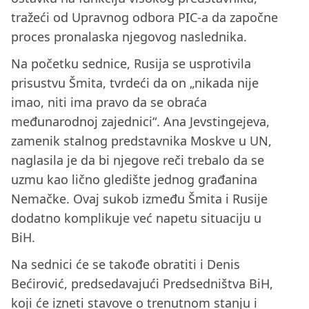
tražeći od Upravnog odbora PIC-a da započne
proces pronalaska njegovog naslednika.
Na početku sednice, Rusija se usprotivila
prisustvu Šmita, tvrdeći da on „nikada nije
imao, niti ima pravo da se obraća
međunarodnoj zajednici“. Ana Јevstingejeva,
zamenik stalnog predstavnika Moskve u UN,
naglasila je da bi njegove reči trebalo da se
uzmu kao lično gledište jednog građanina
Nemačke. Ovaj sukob između Šmita i Rusije
dodatno komplikuje već napetu situaciju u
BiH.
Na sednici će se takođe obratiti i Denis
Bećirović, predsedavajući Predsedništva BiH,
koji će izneti stavove o trenutnom stanju i