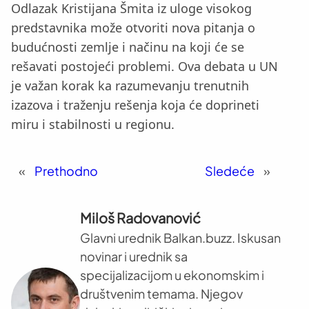
Odlazak Kristijana Šmita iz uloge visokog
predstavnika može otvoriti nova pitanja o
budućnosti zemlje i načinu na koji će se
rešavati postojeći problemi. Ova debata u UN
je važan korak ka razumevanju trenutnih
izazova i traženju rešenja koja će doprineti
miru i stabilnosti u regionu.
«
Prethodno
Sledeće
»
Miloš Radovanović
Glavni urednik Balkan.buzz. Iskusan
novinar i urednik sa
specijalizacijom u ekonomskim i
društvenim temama. Njegov