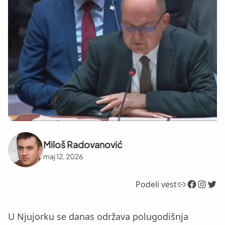
Miloš Radovanović
maj 12, 2026
Link
Facebook
Instagram
Twitter
Podeli vest
U Njujorku se danas održava polugodišnja