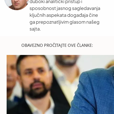
duboki analitički pristup i
sposobnost jasnog sagledavanja
ključnih aspekata događaja čine
ga prepoznatljivim glasom našeg
sajta.
OBAVEZNO PROČITAJTE OVE ČLANKE: