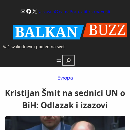
Skoči
Mail
Facebook
X
na
Naslovna
O nama
Pretplatite se na vesti
sadržaj
Vaš svakodnevni pogled na svet
Search
Evropa
Kristijan Šmit na sednici UN o
BiH: Odlazak i izazovi