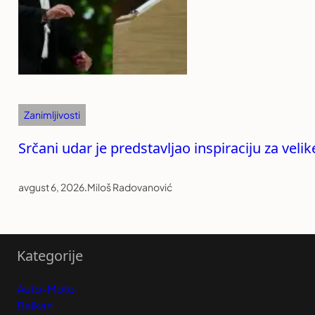
Zanimljivosti
Srčani udar je predstavljao inspiraciju za vel
avgust 6, 2026
.
Miloš Radovanović
Kategorije
Auto-Moto
Balkan