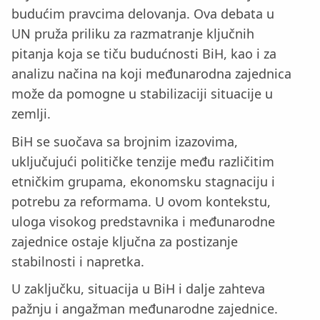
budućim pravcima delovanja. Ova debata u
UN pruža priliku za razmatranje ključnih
pitanja koja se tiču budućnosti BiH, kao i za
analizu načina na koji međunarodna zajednica
može da pomogne u stabilizaciji situacije u
zemlji.
BiH se suočava sa brojnim izazovima,
uključujući političke tenzije među različitim
etničkim grupama, ekonomsku stagnaciju i
potrebu za reformama. U ovom kontekstu,
uloga visokog predstavnika i međunarodne
zajednice ostaje ključna za postizanje
stabilnosti i napretka.
U zaključku, situacija u BiH i dalje zahteva
pažnju i angažman međunarodne zajednice.