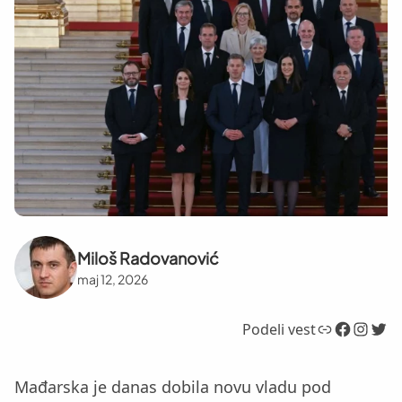
Miloš Radovanović
maj 12, 2026
Link
Facebook
Instagram
Twitter
Podeli vest
Mađarska je danas dobila novu vladu pod