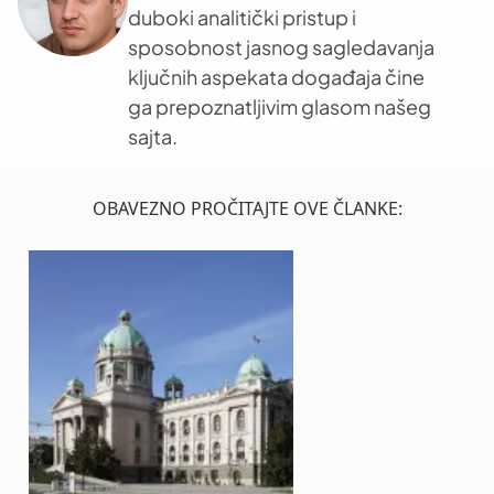
duboki analitički pristup i
sposobnost jasnog sagledavanja
ključnih aspekata događaja čine
ga prepoznatljivim glasom našeg
sajta.
OBAVEZNO PROČITAJTE OVE ČLANKE: