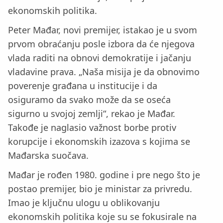
ekonomskih politika.
Peter Mađar, novi premijer, istakao je u svom
prvom obraćanju posle izbora da će njegova
vlada raditi na obnovi demokratije i jačanju
vladavine prava. „Naša misija je da obnovimo
poverenje građana u institucije i da
osiguramo da svako može da se oseća
sigurno u svojoj zemlji“, rekao je Mađar.
Takođe je naglasio važnost borbe protiv
korupcije i ekonomskih izazova s kojima se
Mađarska suočava.
Mađar je rođen 1980. godine i pre nego što je
postao premijer, bio je ministar za privredu.
Imao je ključnu ulogu u oblikovanju
ekonomskih politika koje su se fokusirale na