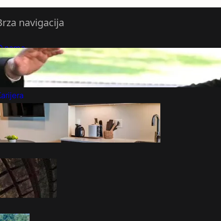
Brza navigacija
O nama
redloži Vest
retplatite se na vesti
arijera
Marketing
Kontakt