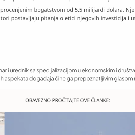
rocenjenim bogatstvom od 5,5 milijardi dolara. Njego
ori postavljaju pitanja o etici njegovih investicija i u
nar i urednik sa specijalizacijom u ekonomskim i društ
h aspekata događaja čine ga prepoznatljivim glasom 
OBAVEZNO PROČITAJTE OVE ČLANKE: