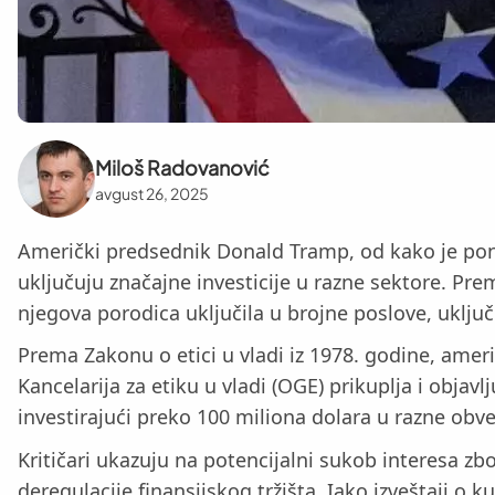
Miloš Radovanović
avgust 26, 2025
Američki predsednik Donald Tramp, od kako je ponov
uključuju značajne investicije u razne sektore. Prem
njegova porodica uključila u brojne poslove, uključu
Prema Zakonu o etici u vladi iz 1978. godine, ameri
Kancelarija za etiku u vladi (OGE) prikuplja i objavl
investirajući preko 100 miliona dolara u razne obve
Kritičari ukazuju na potencijalni sukob interesa zbo
deregulacije finansijskog tržišta. Iako izveštaji 