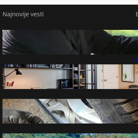
Najnovije vesti
Nemački list o dolasku Zelenskog u
P
Beograd: Razgovara o zajedničkoj fabrici
dronova u Srbiji
P
avgust 7, 2026
K
Koliko zaista vredi vaš stan? Jedan klik
otkriva cenu, ali stručnjaci upozoravaju
na veliku zamku!
avgust 7, 2026
Da li nove gume treba postaviti naprijed
ili nazad
avgust 7, 2026
„Samo je detonator zakazao“: Katastrofa