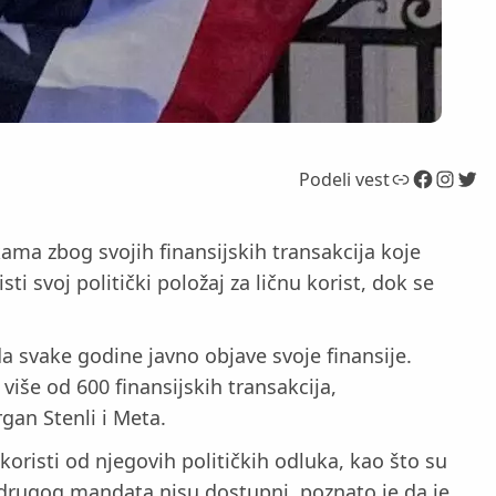
Link
Facebook
Instagram
Twitter
Podeli vest
ama zbog svojih finansijskih transakcija koje
i svoj politički položaj za ličnu korist, dok se
da svake godine javno objave svoje finansije.
 više od 600 finansijskih transakcija,
gan Stenli i Meta.
koristi od njegovih političkih odluka, kao što su
g drugog mandata nisu dostupni, poznato je da je