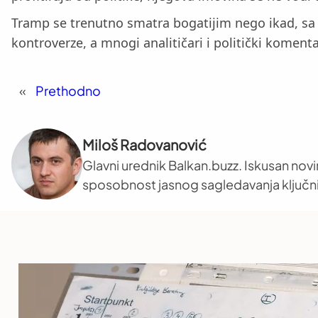
Tramp se trenutno smatra bogatijim nego ikad, sa p
kontroverze, a mnogi analitičari i politički komentat
«
Prethodno
Miloš Radovanović
Glavni urednik Balkan.buzz. Iskusan novi
sposobnost jasnog sagledavanja ključni