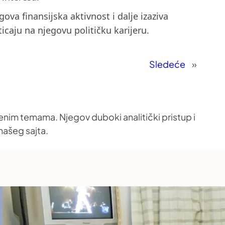
va finansijska aktivnost i dalje izaziva
ticaju na njegovu političku karijeru.
Sledeće
»
venim temama. Njegov duboki analitički pristup i
našeg sajta.