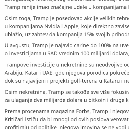
Tramp ranije imao značajne udele u kompanijama ka
Osim toga, Tramp je posedovao akcije velikih tehn
u kompanijama Nvidia i Apple, koje direktno zavise 
ublažio, uz zahtev da kompanija 15% svojih prihoda
U avgustu, Tramp je najavio carine do 100% na uve
o investicijama u SAD vrednim 100 milijardi dolara,
Trampove investicije u nekretnine su neodvojive o
Arabiju, Katar i UAE, gde njegova porodica pokreće
dok su najavljeni i projekti golf-terena u Kataru i 
Osim nekretnina, Tramp se takođe sve više fokusir
za ulaganje dve milijarde dolara u bitkoin i druge 
Prema procenama magazina Forbs, Tramp i njegova p
Kritičari ističu da bi mnogi od ovih poslova verova
profitiraju od politike, njegova imovina se ne vod