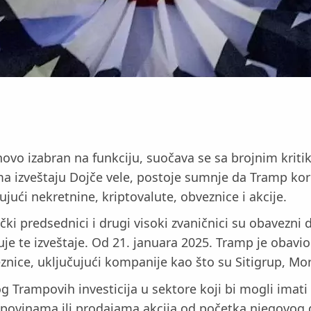
o izabran na funkciju, suočava se sa brojnim kritik
a izveštaju Dojče vele, postoje sumnje da Tramp korist
jući nekretnine, kriptovalute, obveznice i akcije.
čki predsednici i drugi visoki zvaničnici su obavezni 
juje te izveštaje. Od 21. januara 2025. Tramp je obavio
znice, uključujući kompanije kao što su Sitigrup, Mor
g Trampovih investicija u sektore koji bi mogli imati 
o kupovinama ili prodajama akcija od početka njegovo