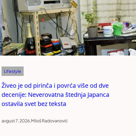
Lifestyle
Živeo je od pirinča i povrća više od dve
decenije: Neverovatna štednja Japanca
ostavila svet bez teksta
avgust 7, 2026
.
Miloš Radovanović