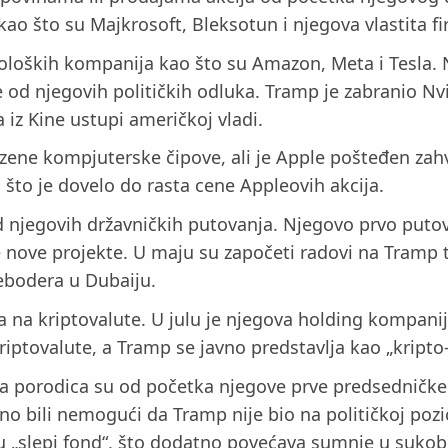
o što su Majkrosoft, Bleksotun i njegova vlastita f
oloških kompanija kao što su Amazon, Meta i Tesla. 
od njegovih političkih odluka. Tramp je zabranio Nvidi
 iz Kine ustupi američkoj vladi.
zene kompjuterske čipove, ali je Apple pošteđen zah
 što je dovelo do rasta cene Appleovih akcija.
d njegovih državničkih putovanja. Njegovo prvo putov
 nove projekte. U maju su započeti radovi na Tramp 
nebodera u Dubaiju.
a na kriptovalute. U julu je njegova holding kompani
kriptovalute, a Tramp se javno predstavlja kao „kripto
orodica su od početka njegove prve predsedničke fun
tno bili nemogući da Tramp nije bio na političkoj pozi
i u „slepi fond“, što dodatno povećava sumnje u sukob