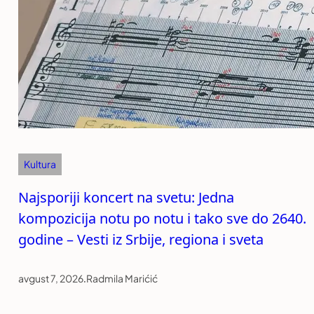
Kultura
Najsporiji koncert na svetu: Jedna
kompozicija notu po notu i tako sve do 2640.
godine – Vesti iz Srbije, regiona i sveta
avgust 7, 2026
.
Radmila Marićić