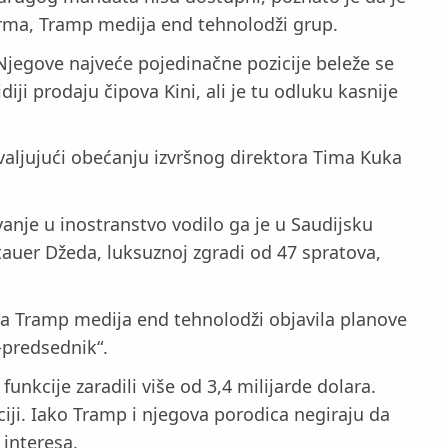
irma, Tramp medija end tehnolodži grup.
Njegove najveće pojedinačne pozicije beleže se
ji prodaju čipova Kini, ali je tu odluku kasnije
valjujući obećanju izvršnog direktora Tima Kuka
anje u inostranstvo vodilo ga je u Saudijsku
tauer Džeda, luksuznoj zgradi od 47 spratova,
ja Tramp medija end tehnolodži objavila planove
-predsednik“.
kcije zaradili više od 3,4 milijarde dolara.
ciji. Iako Tramp i njegova porodica negiraju da
 interesa.