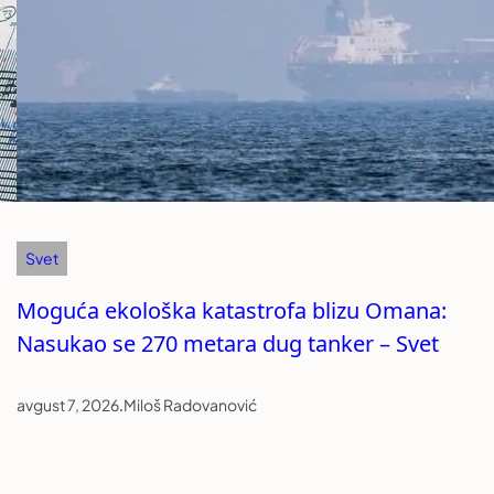
Svet
Moguća ekološka katastrofa blizu Omana:
Nasukao se 270 metara dug tanker – Svet
avgust 7, 2026
.
Miloš Radovanović