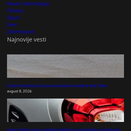
Nauka i tehnologija
Politika
Sport
Svet
Zanimljivosti
Najnovije vesti
Nizak vodostaj Dunava zaustavio brodove kod Iloka
avgust 8, 2026
Smart otkrio novi gradski električni automobil na potpuno