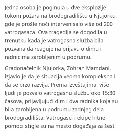
Jedna osoba je poginula u dve eksplozije
tokom požara na brodogradilištu u Njujorku,
gde je prošle noći intervenisalo više od 200
vatrogasaca. Ova tragedija se dogodila u
trenutku kada je vatrogasna služba bila
pozvana da reaguje na prijavu o dimu i
radnicima zarobljenim u podrumu.
Gradonačelnik Njujorka, Zohran Mamdani,
izjavio je da je situacija veoma kompleksna i
da se brzo razvija. Prema izveštajima, više
ljudi je pozvalo vatrogasnu službu oko 15:30
časova, prijavljujući dim i dva radnika koja su
bila zarobljena u podrumu zadnjeg dela
brodogradilišta. Vatrogasci i ekipe hitne
pomoći stigle su na mesto događaja za šest