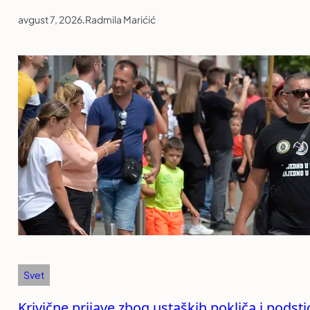
avgust 7, 2026
.
Radmila Marićić
Svet
Krivične prijave zbog ustaških pokliča i podst