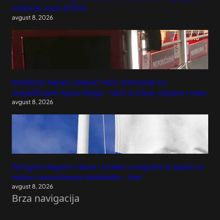
neobičan način (FOTO)
avgust 8, 2026
Nedeljnik: Najveći izdavači neće učestvovati na
ovogodišnjem Sajmu knjiga – Vesti iz Srbije, regiona i sveta
avgust 8, 2026
Postignut dogovor Libana i Izraela o mogućim trupama za
nadzor razoružavanja Hezbolaha – Svet
avgust 8, 2026
Brza navigacija