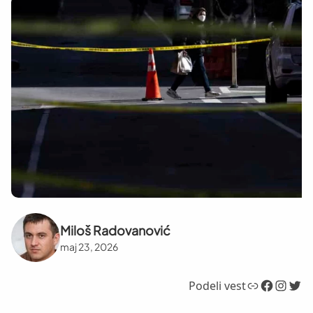
Miloš Radovanović
maj 23, 2026
Link
Facebook
Instagram
Twitter
Podeli vest