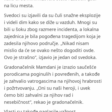
na licu mesta.
Svedoci su izjavili da su čuli snažne eksplozije
i videli dim kako se diže u vazduh. Mnogi su
bili u šoku zbog razmere incidenta, a lokalna
zajednica je bila pogođena tragedijom koja je
zadesila njihovo područje. „Nikad nisam
mislio da će se ovako nešto dogoditi ovde.
Ovo je strašno“, izjavio je jedan od svedoka.
Gradonačelnik Mamdani je izrazio saučešće
porodicama poginulih i povređenih, a takođe
je zahvalio vatrogascima na njihovoj hrabrosti
i požrtvovanju. „Oni su naši heroji, i uvek
ćemo biti zahvalni za njihov rad i
nesebičnost“, rekao je gradonačelnik.
Vlasti su takođe naglasile važnost