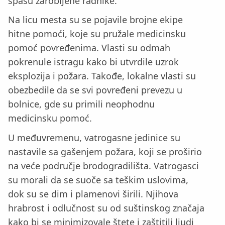
spasu zarobljene radnike.
Na licu mesta su se pojavile brojne ekipe
hitne pomoći, koje su pružale medicinsku
pomoć povređenima. Vlasti su odmah
pokrenule istragu kako bi utvrdile uzrok
eksplozija i požara. Takođe, lokalne vlasti su
obezbedile da se svi povređeni prevezu u
bolnice, gde su primili neophodnu
medicinsku pomoć.
U međuvremenu, vatrogasne jedinice su
nastavile sa gašenjem požara, koji se proširio
na veće područje brodogradilišta. Vatrogasci
su morali da se suoče sa teškim uslovima,
dok su se dim i plamenovi širili. Njihova
hrabrost i odlučnost su od suštinskog značaja
kako bi se minimizovale štete i zaštitili ljudi