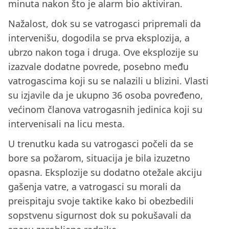
minuta nakon što je alarm bio aktiviran.
Nažalost, dok su se vatrogasci pripremali da
intervenišu, dogodila se prva eksplozija, a
ubrzo nakon toga i druga. Ove eksplozije su
izazvale dodatne povrede, posebno među
vatrogascima koji su se nalazili u blizini. Vlasti
su izjavile da je ukupno 36 osoba povređeno,
većinom članova vatrogasnih jedinica koji su
intervenisali na licu mesta.
U trenutku kada su vatrogasci počeli da se
bore sa požarom, situacija je bila izuzetno
opasna. Eksplozije su dodatno otežale akciju
gašenja vatre, a vatrogasci su morali da
preispitaju svoje taktike kako bi obezbedili
sopstvenu sigurnost dok su pokušavali da