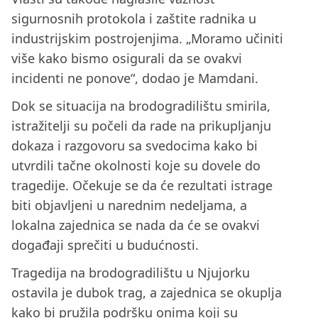
sigurnosnih protokola i zaštite radnika u
industrijskim postrojenjima. „Moramo učiniti
više kako bismo osigurali da se ovakvi
incidenti ne ponove“, dodao je Mamdani.
Dok se situacija na brodogradilištu smirila,
istražitelji su počeli da rade na prikupljanju
dokaza i razgovoru sa svedocima kako bi
utvrdili tačne okolnosti koje su dovele do
tragedije. Očekuje se da će rezultati istrage
biti objavljeni u narednim nedeljama, a
lokalna zajednica se nada da će se ovakvi
događaji sprečiti u budućnosti.
Tragedija na brodogradilištu u Njujorku
ostavila je dubok trag, a zajednica se okuplja
kako bi pružila podršku onima koji su