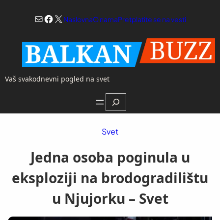
Skoči
Mail
Facebook
X
na
Naslovna
O nama
Pretplatite se na vesti
sadržaj
Vaš svakodnevni pogled na svet
Search
Svet
Jedna osoba poginula u
eksploziji na brodogradilištu
u Njujorku – Svet