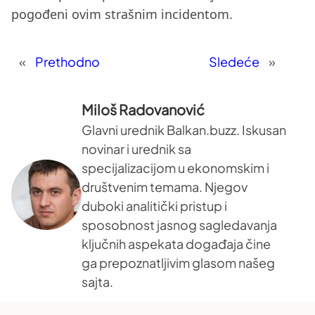
pogođeni ovim strašnim incidentom.
«
Prethodno
Sledeće
»
Miloš Radovanović
Glavni urednik Balkan.buzz. Iskusan
novinar i urednik sa
specijalizacijom u ekonomskim i
društvenim temama. Njegov
duboki analitički pristup i
sposobnost jasnog sagledavanja
ključnih aspekata događaja čine
ga prepoznatljivim glasom našeg
sajta.