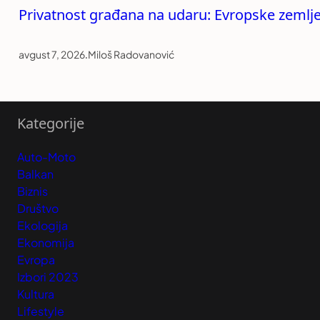
Privatnost građana na udaru: Evropske zemlj
avgust 7, 2026
.
Miloš Radovanović
Kategorije
Auto-Moto
Balkan
Biznis
Društvo
Ekologija
Ekonomija
Evropa
Izbori 2023
Kultura
Lifestyle