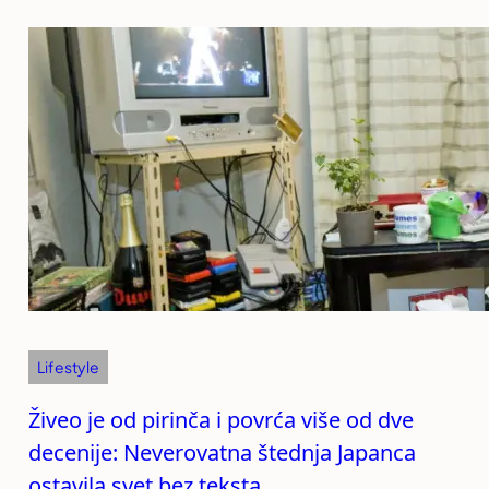
Lifestyle
Živeo je od pirinča i povrća više od dve
decenije: Neverovatna štednja Japanca
ostavila svet bez teksta