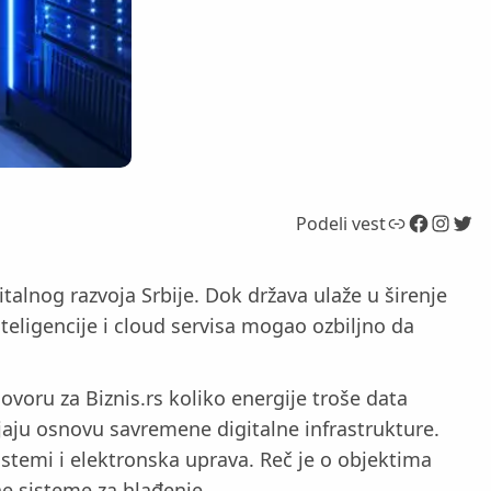
Link
Facebook
Instagram
Twitter
Podeli vest
talnog razvoja Srbije. Dok država ulaže u širenje
nteligencije i cloud servisa mogao ozbiljno da
ovoru za Biznis.rs koliko energije troše data
ljaju osnovu savremene digitalne infrastrukture.
istemi i elektronska uprava. Reč je o objektima
e sisteme za hlađenje.