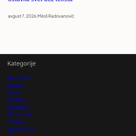
avgust 7, 2026
.
Miloš Radovanović
Kategorije
Auto-Moto
Balkan
Biznis
Društvo
Ekologija
Ekonomija
Evropa
Izbori 2023
Kultura