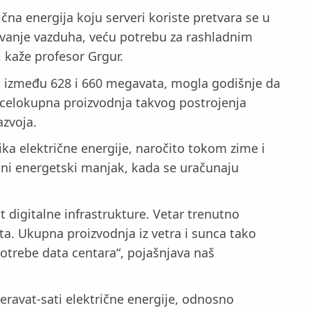
čna energija koju serveri koriste pretvara se u
revanje vazduha, veću potrebu za rashladnim
 kaže profesor Grgur.
gom između 628 i 660 megavata, mogla godišnje da
o celokupna proizvodnja takvog postrojenja
zvoja.
ika električne energije, naročito tokom zime i
ni energetski manjak, kada se uračunaju
st digitalne infrastrukture. Vetar trenutno
ata. Ukupna proizvodnja iz vetra i sunca tako
otrebe data centara“, pojašnjava naš
teravat-sati električne energije, odnosno