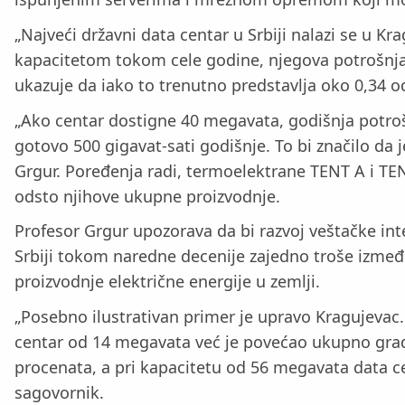
„Najveći državni data centar u Srbiji nalazi se u
kapacitetom tokom cele godine, njegova potrošnja d
ukazuje da iako to trenutno predstavlja oko 0,34 o
„Ako centar dostigne 40 megavata, godišnja potroš
gotovo 500 gigavat-sati godišnje. To bi značilo da
Grgur. Poređenja radi, termoelektrane TENT A i TEN
odsto njihove ukupne proizvodnje.
Profesor Grgur upozorava da bi razvoj veštačke inte
Srbiji tokom naredne decenije zajedno troše između
proizvodnje električne energije u zemlji.
„Posebno ilustrativan primer je upravo Kragujevac. 
centar od 14 megavata već je povećao ukupno grads
procenata, a pri kapacitetu od 56 megavata data cen
sagovornik.