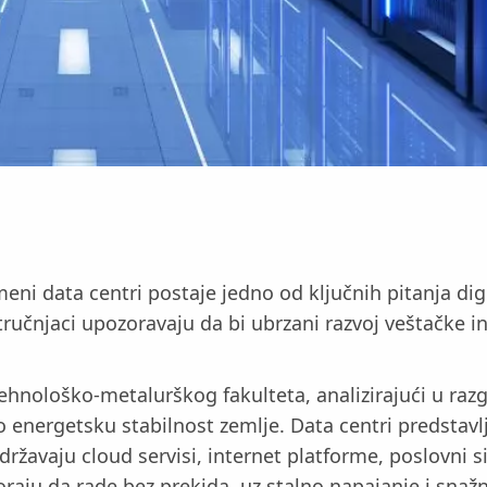
eni data centri postaje jedno od ključnih pitanja digi
tručnjaci upozoravaju da bi ubrzani razvoj veštačke i
ehnološko-metalurškog fakulteta, analizirajući u razg
po energetsku stabilnost zemlje. Data centri predstav
ržavaju cloud servisi, internet platforme, poslovni s
ju da rade bez prekida, uz stalno napajanje i snažn