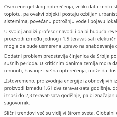
Osim energetskog opterećenja, veliki data centri st
toplotu, pa ovakvi objekti postaju ozbiljan urbani
sistemima, povećanu potrošnju vode i pojavu lokal
U svojoj analizi profesor navodi i da bi buduća re
proizvodi između jednog i 1,5 teravat-sati elektr
mogla da bude usmerena upravo na snabdevanje dat
Dodatni problem predstavlja činjenica da Srbija pos
sušnih perioda. U kritičnim danima zemlja mora d
remonti, havarije i vršna opterećenja, može da dost
„Istovremeno, proizvodnja energije iz obnovljivih iz
proizvodi između 1,6 i dva teravat-sata godišnje, d
iznosi do 2,3 teravat-sata godišnje, pa bi značaj
sagovornik.
Slični trendovi već su vidljivi širom sveta. Globaln