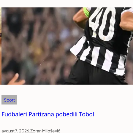
Sport
Fudbaleri Partizana pobedili Tobol
avgust 7, 2026
.
Zoran Milošević