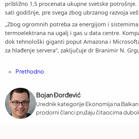
približno 1,5 procenata ukupne svetske potrošnje.
sati godišnje, pre svega zbog ubrzanog razvoja vešt
„Zbog ogromnih potreba za energijom i sistemima 
termoelektrana na ugalj i gas u data centre. Kompa
dok tehnološki giganti poput Amazona i Microsofta
za hlađenje servera“, zaključuje dr Branimir N. Gr
«
Prethodno
Bojan Đorđević
Urednik kategorije Ekonomija na Balkan.
prodorni članci pružaju čitaocima dub