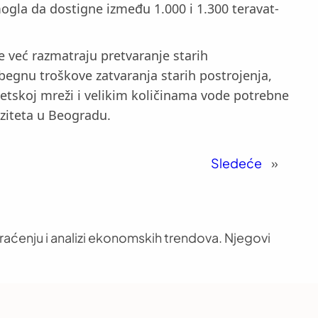
ogla da dostigne između 1.000 i 1.300 teravat-
već razmatraju pretvaranje starih
begnu troškove zatvaranja starih postrojenja,
etskoj mreži i velikim količinama vode potrebne
rziteta u Beogradu.
Sledeće
»
aćenju i analizi ekonomskih trendova. Njegovi