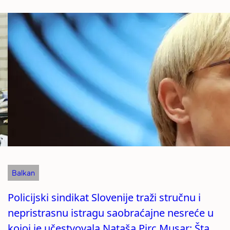
Balkan
Policijski sindikat Slovenije traži stručnu i
nepristrasnu istragu saobraćajne nesreće u
kojoj je učestvovala Nataša Pirc Musar: Šta