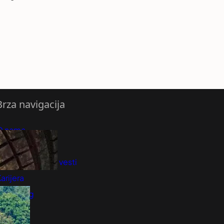
Brza navigacija
O nama
redloži Vest
retplatite se na vesti
arijera
Marketing
Kontakt