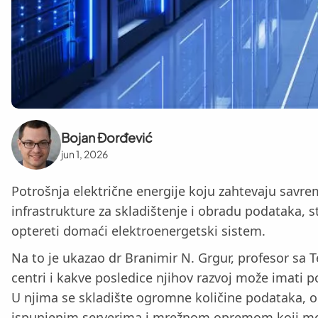
Bojan Đorđević
jun 1, 2026
Potrošnja električne energije koju zahtevaju savrem
infrastrukture za skladištenje i obradu podataka, s
optereti domaći elektroenergetski sistem.
Na to je ukazao dr Branimir N. Grgur, profesor sa T
centri i kakve posledice njihov razvoj može imati 
U njima se skladište ogromne količine podataka, od
ispunjenim serverima i mrežnom opremom koji mora