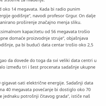
 od oko 14 megavata. Kada bi radio punim
rgije godišnje“, navodi profesor Grgur. On dalje
lanirano proširenje značajno menja sliku.
maksimalnom kapacitetu od 56 megavata trošio
kupne domaće proizvodnje struje“, objašnjava
dišnje, pa bi budući data centar trošio oko 2,5
gao da dovede do toga da svi veliki data centri u
jalo između tri i šest procenata sadašnje ukupne
gigavat-sati električne energije. Sadašnji data
 na 40 megavata povećanje bi dostiglo oko 70
e jednaku potrošnji čitavog grada“, ističe naš