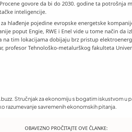
 Procene govore da bi do 2030. godine ta potrošnja m
ačke inteligencije.
za hlađenje pojedine evropske energetske kompanije 
nije poput Engie, RWE i Enel vide u tome način da iz
 na tim lokacijama dobijaju brz pristup elektroenerg
gur, profesor Tehnološko-metalurškog fakulteta Unive
buzz. Stručnjak za ekonomiju s bogatim iskustvom u pr
oko razumevanje savremenih ekonomskih pitanja.
OBAVEZNO PROČITAJTE OVE ČLANKE: