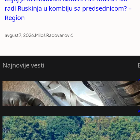
radi Ruskinja u kombiju sa predsednicom? –
Region
avgust 7, 2026
.
Miloš Radovanović
Najnovije vesti
Da li nove gume treba postaviti naprijed
P
ili nazad
avgust 7, 2026
P
K
„Samo je detonator zakazao“: Katastrofa
na aerodromu izbegnuta u poslednjem
trenutku, Evropa ulazi u novu fazu rata?
avgust 7, 2026