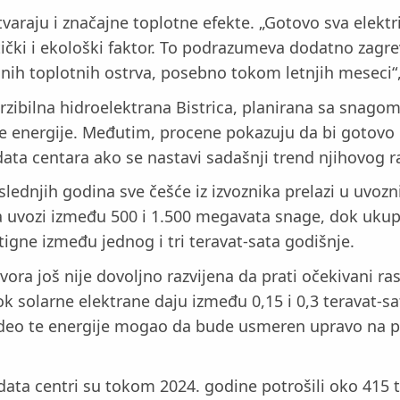
varaju i značajne toplotne efekte. „Gotovo sva elektri
stički i ekološki faktor. To podrazumeva dodatno zag
nih toplotnih ostrva, posebno tokom letnjih meseci“,
verzibilna hidroelektrana Bistrica, planirana sa sna
ične energije. Međutim, procene pokazuju da bi gotov
a centara ako se nastavi sadašnji trend njihovog ra
lednjih godina sve češće iz izvoznika prelazi u uvozn
a uvozi između 500 i 1.500 megavata snage, dok ukup
igne između jednog i tri teravat-sata godišnje.
vora još nije dovoljno razvijena da prati očekivani ra
ok solarne elektrane daju između 0,15 i 0,3 teravat-s
an deo te energije mogao da bude usmeren upravo na p
i data centri su tokom 2024. godine potrošili oko 415 