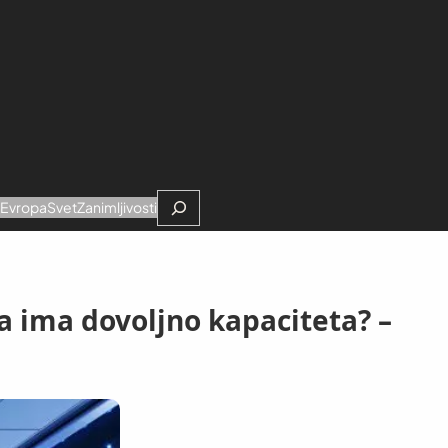
Search
e
Evropa
Svet
Zanimljivosti
ja ima dovoljno kapaciteta? –