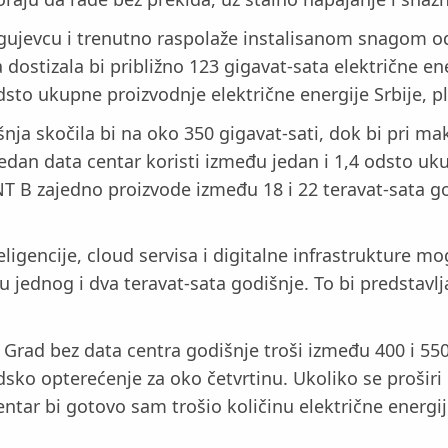
 Kragujevcu i trenutno raspolaže instalisanom snagom
ostizala bi približno 123 gigavat-sata električne ene
dsto ukupne proizvodnje električne energije Srbije, p
nja skočila bi na oko 350 gigavat-sati, dok bi pri 
 jedan data centar koristi između jedan i 1,4 odsto u
T B zajedno proizvode između 18 i 22 teravat-sata go
ligencije, cloud servisa i digitalne infrastrukture mo
 jednog i dva teravat-sata godišnje. To bi predstavl
Grad bez data centra godišnje troši između 400 i 550 
ko opterećenje za oko četvrtinu. Ukoliko se proširi
tar bi gotovo sam trošio količinu električne energij