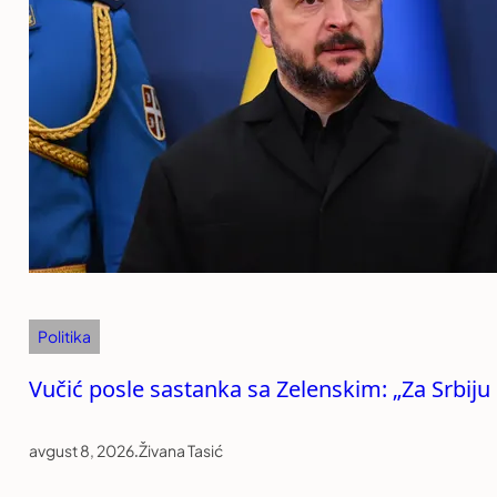
Politika
Vučić posle sastanka sa Zelenskim: „Za Srbiju
avgust 8, 2026
.
Živana Tasić