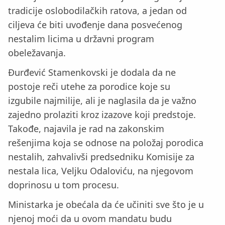
tradicije oslobodilačkih ratova, a jedan od
ciljeva će biti uvođenje dana posvećenog
nestalim licima u državni program
obeležavanja.
Đurđević Stamenkovski je dodala da ne
postoje reči utehe za porodice koje su
izgubile najmilije, ali je naglasila da je važno
zajedno prolaziti kroz izazove koji predstoje.
Takođe, najavila je rad na zakonskim
rešenjima koja se odnose na položaj porodica
nestalih, zahvalivši predsedniku Komisije za
nestala lica, Veljku Odaloviću, na njegovom
doprinosu u tom procesu.
Ministarka je obećala da će učiniti sve što je u
njenoj moći da u ovom mandatu budu