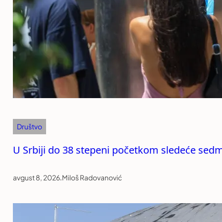
Društvo
U Srbiji do 38 stepeni početkom sledeće sed
avgust 8, 2026
.
Miloš Radovanović