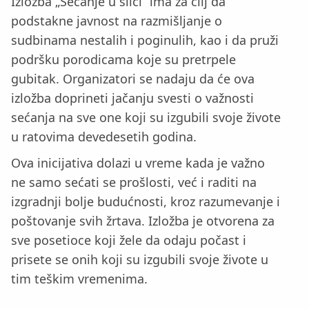
Izložba „Sećanje u slici“ ima za cilj da
podstakne javnost na razmišljanje o
sudbinama nestalih i poginulih, kao i da pruži
podršku porodicama koje su pretrpele
gubitak. Organizatori se nadaju da će ova
izložba doprineti jačanju svesti o važnosti
sećanja na sve one koji su izgubili svoje živote
u ratovima devedesetih godina.
Ova inicijativa dolazi u vreme kada je važno
ne samo sećati se prošlosti, već i raditi na
izgradnji bolje budućnosti, kroz razumevanje i
poštovanje svih žrtava. Izložba je otvorena za
sve posetioce koji žele da odaju počast i
prisete se onih koji su izgubili svoje živote u
tim teškim vremenima.