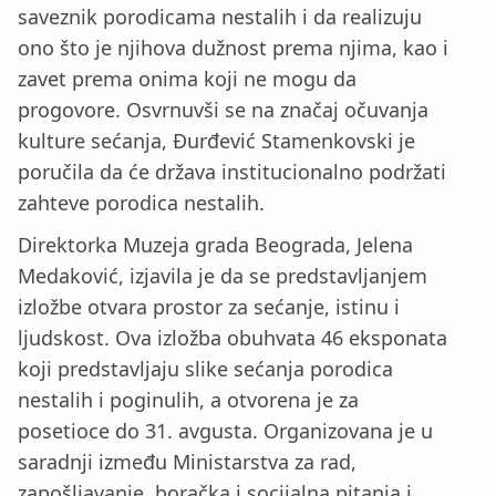
saveznik porodicama nestalih i da realizuju
ono što je njihova dužnost prema njima, kao i
zavet prema onima koji ne mogu da
progovore. Osvrnuvši se na značaj očuvanja
kulture sećanja, Đurđević Stamenkovski je
poručila da će država institucionalno podržati
zahteve porodica nestalih.
Direktorka Muzeja grada Beograda, Jelena
Medaković, izjavila je da se predstavljanjem
izložbe otvara prostor za sećanje, istinu i
ljudskost. Ova izložba obuhvata 46 eksponata
koji predstavljaju slike sećanja porodica
nestalih i poginulih, a otvorena je za
posetioce do 31. avgusta. Organizovana je u
saradnji između Ministarstva za rad,
zapošljavanje, boračka i socijalna pitanja i