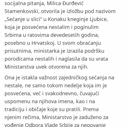
socijalna pitanja, Milica Đurđević
Stamenkovski, otvorila je izložbu pod nazivom
„Sećanje u slici“ u Konaku kneginje Ljubice,
koja je posvećena nestalim i poginulim
Srbima u ratovima devedesetih godina,
posebno u Hrvatskoj. U svom obraćanju
prisutnima, ministarka je izrazila podršku
porodicama nestalih i naglasila da su vrata
Ministarstva uvek otvorena za njih.
Ona je istakla važnost zajedničkog sećanja na
nestale, ne samo tokom nedelje koja im je
posvećena, već i svakodnevno, čuvajući
uspomenu na njihova imena, kao i na
tradiciju i običaje koje su pratili. Prema
njenim rečima, Ministarstvo je zaduženo za
vođenje Odbora Vlade Srbije za negovanje