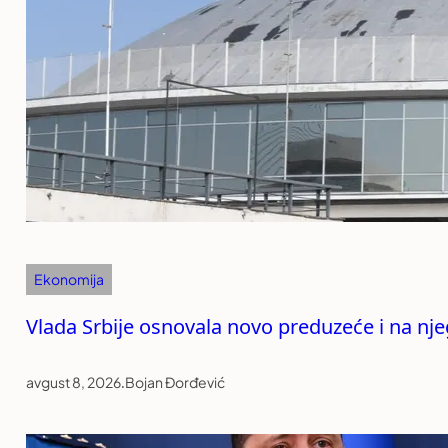
Ekonomija
Vlada Srbije osnovala novo preduzeće i na n
avgust 8, 2026
.
Bojan Đorđević