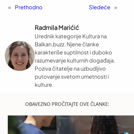
«
Prethodno
Sledeće
»
Radmila Marićić
Urednik kategorije Kultura na
Balkan.buzz. Njene članke
karakteriše suptilnost i duboko
razumevanje kulturnih događaja.
Poziva čitatelje na uzbudljivo
putovanje svetom umetnosti i
kulture.
OBAVEZNO PROČITAJTE OVE ČLANKE: