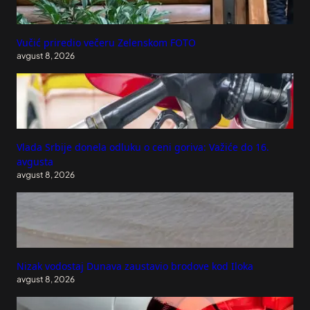
Vučić priredio večeru Zelenskom FOTO
avgust 8, 2026
Vlada Srbije donela odluku o ceni goriva: Važiće do 16.
avgusta
avgust 8, 2026
Nizak vodostaj Dunava zaustavio brodove kod Iloka
avgust 8, 2026