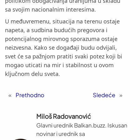
politikom obogaćivanja uranijuma u skladu
sa svojim nacionalnim interesima.
U međuvremenu, situacija na terenu ostaje
napeta, a sudbina budućih pregovora i
potencijalnog mirovnog sporazuma ostaje
neizvesna. Kako se događaji budu odvijali,
svet će sa pažnjom pratiti svaki potez koji bi
mogao uticati na mir i stabilnost u ovom
ključnom delu sveta.
«
Prethodno
Sledeće
»
Miloš Radovanović
Glavni urednik Balkan.buzz. Iskusan
novinar i urednik sa