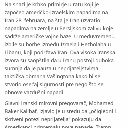
Na snazi je krhko primirje u ratu koji je
započeo američko-izraelskim napadima na
Iran 28. februara, na šta je Iran uzvratio
napadima na zemlje u Persijskom zalivu koje
sadrže američke vojne baze. U međuvremenu,
izbile su borbe između Izraela i Hezbolaha u
Libanu, koji podržava Iran. Dva visoka iranska
izvora su saopštila da u Iranu postoji duboka
sumnja da je pauza u neprijateljstvima
taktička obmana Vašingtona kako bi se
stvorio osećaj sigurnosti pre nego što se
obnove vazdušni napadi.
Glavni iranski mirovni pregovarač, Mohamed
Baker Kalibaf, izjavio je u sredu da „očigledni i
skriveni potezi neprijatelja“ pokazuju da
Amerikanci pripremaju nove napade. Tramp