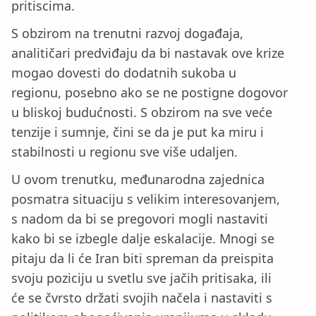
pritiscima.
S obzirom na trenutni razvoj događaja,
analitičari predviđaju da bi nastavak ove krize
mogao dovesti do dodatnih sukoba u
regionu, posebno ako se ne postigne dogovor
u bliskoj budućnosti. S obzirom na sve veće
tenzije i sumnje, čini se da je put ka miru i
stabilnosti u regionu sve više udaljen.
U ovom trenutku, međunarodna zajednica
posmatra situaciju s velikim interesovanjem,
s nadom da bi se pregovori mogli nastaviti
kako bi se izbegle dalje eskalacije. Mnogi se
pitaju da li će Iran biti spreman da preispita
svoju poziciju u svetlu sve jačih pritisaka, ili
će se čvrsto držati svojih načela i nastaviti s