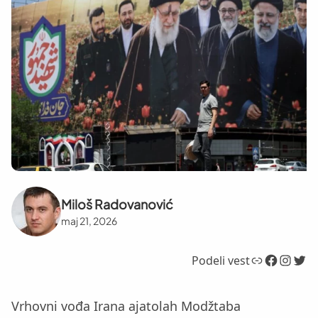
Miloš Radovanović
maj 21, 2026
Link
Facebook
Instagram
Twitter
Podeli vest
Vrhovni vođa Irana ajatolah Modžtaba