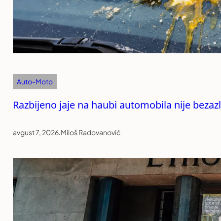
Auto-Moto
Razbijeno jaje na haubi automobila nije bezazle
avgust 7, 2026
.
Miloš Radovanović