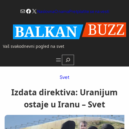
Skoči
Mail
Facebook
X
na
Naslovna
O nama
Pretplatite se na vesti
sadržaj
Vaš svakodnevni pogled na svet
Search
Svet
Izdata direktiva: Uranijum
ostaje u Iranu – Svet