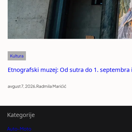
Kultura
Etnografski muzej: Od sutra do 1. septembra 
avgust 7, 2026
.
Radmila Marićić
Kategorije
Auto-Moto