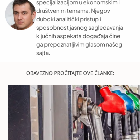
specijalizacijom u ekonomskim i
društvenim temama. Njegov
duboki analitički pristup i
sposobnost jasnog sagledavanja
ključnih aspekata događaja čine
ga prepoznatljivim glasom našeg
sajta.
OBAVEZNO PROČITAJTE OVE ČLANKE: