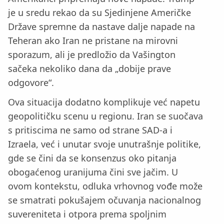
je u sredu rekao da su Sjedinjene Američke
Države spremne da nastave dalje napade na
Teheran ako Iran ne pristane na mirovni
sporazum, ali je predložio da Vašington
sačeka nekoliko dana da „dobije prave
odgovore“.
Ova situacija dodatno komplikuje već napetu
geopolitičku scenu u regionu. Iran se suočava
s pritiscima ne samo od strane SAD-a i
Izraela, već i unutar svoje unutrašnje politike,
gde se čini da se konsenzus oko pitanja
obogaćenog uranijuma čini sve jačim. U
ovom kontekstu, odluka vrhovnog vođe može
se smatrati pokušajem očuvanja nacionalnog
suvereniteta i otpora prema spoljnim