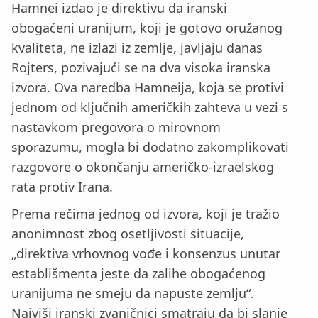
Hamnei izdao je direktivu da iranski
obogaćeni uranijum, koji je gotovo oružanog
kvaliteta, ne izlazi iz zemlje, javljaju danas
Rojters, pozivajući se na dva visoka iranska
izvora. Ova naredba Hamneija, koja se protivi
jednom od ključnih američkih zahteva u vezi s
nastavkom pregovora o mirovnom
sporazumu, mogla bi dodatno zakomplikovati
razgovore o okončanju američko-izraelskog
rata protiv Irana.
Prema rečima jednog od izvora, koji je tražio
anonimnost zbog osetljivosti situacije,
„direktiva vrhovnog vođe i konsenzus unutar
establišmenta jeste da zalihe obogaćenog
uranijuma ne smeju da napuste zemlju“.
Najviši iranski zvaničnici smatraju da bi slanje