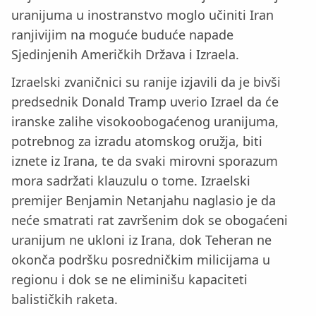
uranijuma u inostranstvo moglo učiniti Iran
ranjivijim na moguće buduće napade
Sjedinjenih Američkih Država i Izraela.
Izraelski zvaničnici su ranije izjavili da je bivši
predsednik Donald Tramp uverio Izrael da će
iranske zalihe visokoobogaćenog uranijuma,
potrebnog za izradu atomskog oružja, biti
iznete iz Irana, te da svaki mirovni sporazum
mora sadržati klauzulu o tome. Izraelski
premijer Benjamin Netanjahu naglasio je da
neće smatrati rat završenim dok se obogaćeni
uranijum ne ukloni iz Irana, dok Teheran ne
okonča podršku posredničkim milicijama u
regionu i dok se ne eliminišu kapaciteti
balističkih raketa.