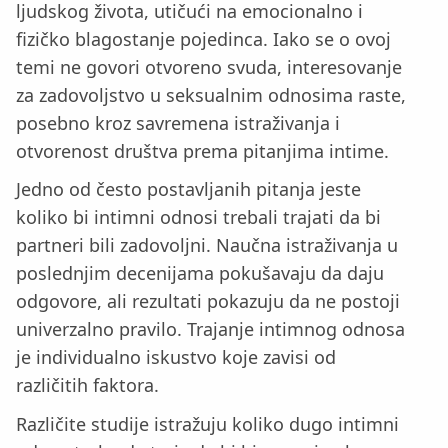
ljudskog života, utičući na emocionalno i
fizičko blagostanje pojedinca. Iako se o ovoj
temi ne govori otvoreno svuda, interesovanje
za zadovoljstvo u seksualnim odnosima raste,
posebno kroz savremena istraživanja i
otvorenost društva prema pitanjima intime.
Jedno od često postavljanih pitanja jeste
koliko bi intimni odnosi trebali trajati da bi
partneri bili zadovoljni. Naučna istraživanja u
poslednjim decenijama pokušavaju da daju
odgovore, ali rezultati pokazuju da ne postoji
univerzalno pravilo. Trajanje intimnog odnosa
je individualno iskustvo koje zavisi od
različitih faktora.
Različite studije istražuju koliko dugo intimni