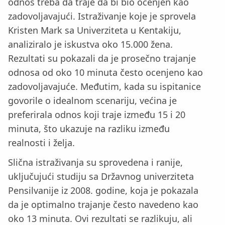
odnos treba da traje da bi bio ocenjen kao
zadovoljavajući. Istraživanje koje je sprovela
Kristen Mark sa Univerziteta u Kentakiju,
analiziralo je iskustva oko 15.000 žena.
Rezultati su pokazali da je prosečno trajanje
odnosa od oko 10 minuta često ocenjeno kao
zadovoljavajuće. Međutim, kada su ispitanice
govorile o idealnom scenariju, većina je
preferirala odnos koji traje između 15 i 20
minuta, što ukazuje na razliku između
realnosti i želja.
Slična istraživanja su sprovedena i ranije,
uključujući studiju sa Državnog univerziteta
Pensilvanije iz 2008. godine, koja je pokazala
da je optimalno trajanje često navedeno kao
oko 13 minuta. Ovi rezultati se razlikuju, ali