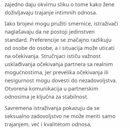
zajedno daju okvirnu sliku o tome kako žene
doživljavaju trajanje intimnih odnosa.
Iako brojevi mogu pružiti smernice, istraživači
naglašavaju da ne postoji jedinstven
standard. Preferencije se značajno razlikuju
od osobe do osobe, a i situacija može uticati
na očekivanja. Stručnjaci ističu važnost
usklađivanja očekivanja partnera sa realnim
mogućnostima, jer prevelika očekivanja ili
nesigurnost mogu dovesti do nezadovoljstva.
Otvorena komunikacija u partnerskim
odnosima je ključna za stabilnost.
Savremena istraživanja pokazuju da se
seksualno zadovoljstvo ne može meriti samo
trajanjem, već i kvalitetom odnosa,