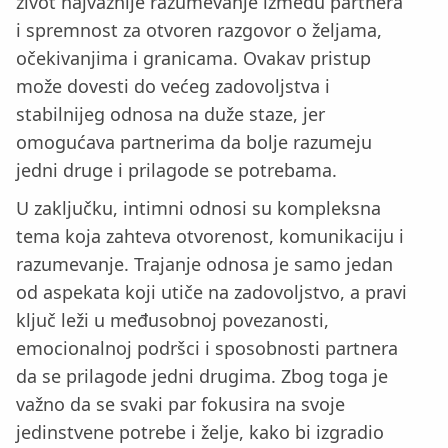
život najvažnije razumevanje između partnera
i spremnost za otvoren razgovor o željama,
očekivanjima i granicama. Ovakav pristup
može dovesti do većeg zadovoljstva i
stabilnijeg odnosa na duže staze, jer
omogućava partnerima da bolje razumeju
jedni druge i prilagode se potrebama.
U zaključku, intimni odnosi su kompleksna
tema koja zahteva otvorenost, komunikaciju i
razumevanje. Trajanje odnosa je samo jedan
od aspekata koji utiče na zadovoljstvo, a pravi
ključ leži u međusobnoj povezanosti,
emocionalnoj podršci i sposobnosti partnera
da se prilagode jedni drugima. Zbog toga je
važno da se svaki par fokusira na svoje
jedinstvene potrebe i želje, kako bi izgradio