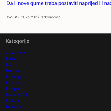
Da li nove gume treba postaviti naprijed ili n
avgust 7, 2026
.
Miloš Radovanović
Kategorije
Auto-Moto
Balkan
Biznis
Društvo
Ekologija
Ekonomija
Evropa
Izbori 2023
Kultura
Lifestyle