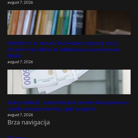
avgust 7, 2026
Kristofer Hil za nemački FAZ o isporuci srpskog oružja
Ukrajini: To je važnije od usklađivanja sa sankcijama EU
Moskvi
avgust 7, 2026
Radi se od kuće i donosi dodatne prihode: Ovim poslom se
najviše bave penzionerke, a jako je isplativ
avgust 7, 2026
Brza navigacija
O nama