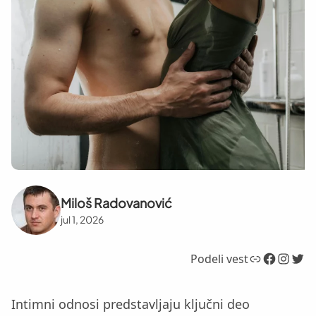
Miloš Radovanović
jul 1, 2026
Link
Facebook
Instagram
Twitter
Podeli vest
Intimni odnosi predstavljaju ključni deo