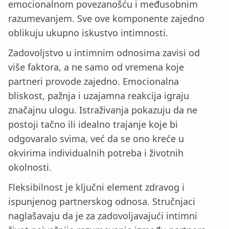
emocionalnom povezanošću i međusobnim
razumevanjem. Sve ove komponente zajedno
oblikuju ukupno iskustvo intimnosti.
Zadovoljstvo u intimnim odnosima zavisi od
više faktora, a ne samo od vremena koje
partneri provode zajedno. Emocionalna
bliskost, pažnja i uzajamna reakcija igraju
značajnu ulogu. Istraživanja pokazuju da ne
postoji tačno ili idealno trajanje koje bi
odgovaralo svima, već da se ono kreće u
okvirima individualnih potreba i životnih
okolnosti.
Fleksibilnost je ključni element zdravog i
ispunjenog partnerskog odnosa. Stručnjaci
naglašavaju da je za zadovoljavajući intimni