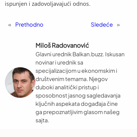
ispunjen i zadovoljavajući odnos.
«
Prethodno
Sledeće
»
Miloš Radovanović
Glavni urednik Balkan.buzz. Iskusan
novinar i urednik sa
specijalizacijom u ekonomskim i
društvenim temama. Njegov
duboki analitički pristup i
sposobnost jasnog sagledavanja
ključnih aspekata događaja čine
ga prepoznatljivim glasom našeg
sajta.