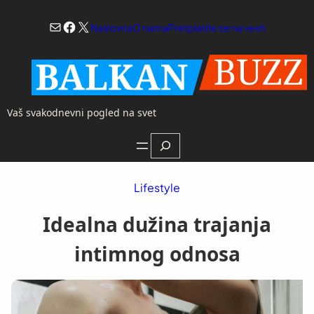
Skoči
Mail
Facebook
X
na
Naslovna
O nama
Pretplatite se na vesti
sadržaj
Vaš svakodnevni pogled na svet
Search
Lifestyle
Idealna dužina trajanja
intimnog odnosa