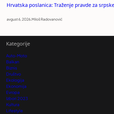
Hrvatska poslanica: Traženje pravde za srpske
avgust 6, 2026
.
Miloš Radovanović
Kategorije
Auto-Moto
Balkan
Biznis
Društvo
Ekologija
Ekonomija
Evropa
Izbori 2023
Kultura
Lifestyle