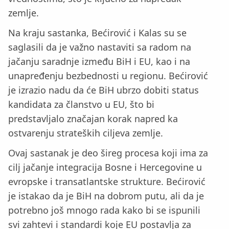
zemlje.
Na kraju sastanka, Bećirović i Kalas su se
saglasili da je važno nastaviti sa radom na
jačanju saradnje između BiH i EU, kao i na
unapređenju bezbednosti u regionu. Bećirović
je izrazio nadu da će BiH ubrzo dobiti status
kandidata za članstvo u EU, što bi
predstavljalo značajan korak napred ka
ostvarenju strateških ciljeva zemlje.
Ovaj sastanak je deo šireg procesa koji ima za
cilj jačanje integracija Bosne i Hercegovine u
evropske i transatlantske strukture. Bećirović
je istakao da je BiH na dobrom putu, ali da je
potrebno još mnogo rada kako bi se ispunili
svi zahtevi i standardi koje EU postavlja za