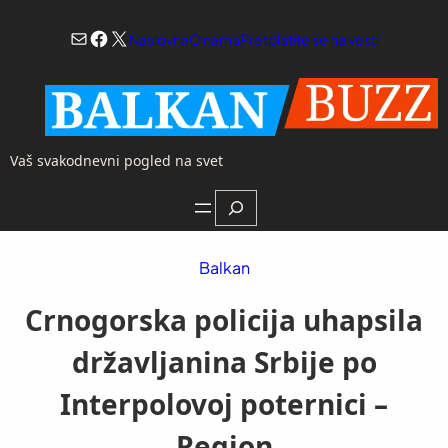
Skoči
Mail
Facebook
X
na
Naslovna
O nama
Pretplatite se na vesti
sadržaj
Vaš svakodnevni pogled na svet
Search
Balkan
Crnogorska policija uhapsila
državljanina Srbije po
Interpolovoj poternici –
Region