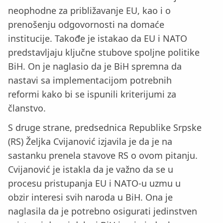
neophodne za približavanje EU, kao i o
prenošenju odgovornosti na domaće
institucije. Takođe je istakao da EU i NATO
predstavljaju ključne stubove spoljne politike
BiH. On je naglasio da je BiH spremna da
nastavi sa implementacijom potrebnih
reformi kako bi se ispunili kriterijumi za
članstvo.
S druge strane, predsednica Republike Srpske
(RS) Željka Cvijanović izjavila je da je na
sastanku prenela stavove RS o ovom pitanju.
Cvijanović je istakla da je važno da se u
procesu pristupanja EU i NATO-u uzmu u
obzir interesi svih naroda u BiH. Ona je
naglasila da je potrebno osigurati jedinstven