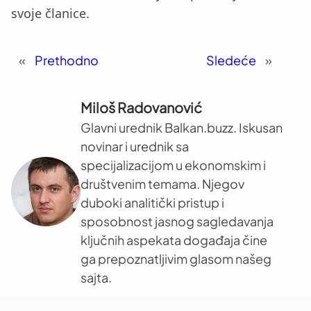
svoje članice.
«
Prethodno
Sledeće
»
Miloš Radovanović
Glavni urednik Balkan.buzz. Iskusan
novinar i urednik sa
specijalizacijom u ekonomskim i
društvenim temama. Njegov
duboki analitički pristup i
sposobnost jasnog sagledavanja
ključnih aspekata događaja čine
ga prepoznatljivim glasom našeg
sajta.