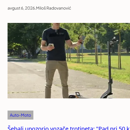
avgust 6, 2026
.
Miloš Radovanović
Auto-Moto
Šebalj upozorio vozače trotineta: "Pad pri 50 