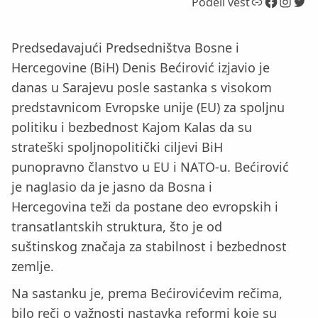
Link
Facebook
Instagram
Twitter
Podeli vest
Predsedavajući Predsedništva Bosne i
Hercegovine (BiH) Denis Bećirović izjavio je
danas u Sarajevu posle sastanka s visokom
predstavnicom Evropske unije (EU) za spoljnu
politiku i bezbednost Kajom Kalas da su
strateški spoljnopolitički ciljevi BiH
punopravno članstvo u EU i NATO-u. Bećirović
je naglasio da je jasno da Bosna i
Hercegovina teži da postane deo evropskih i
transatlantskih struktura, što je od
suštinskog značaja za stabilnost i bezbednost
zemlje.
Na sastanku je, prema Bećirovićevim rečima,
bilo reči o važnosti nastavka reformi koje su