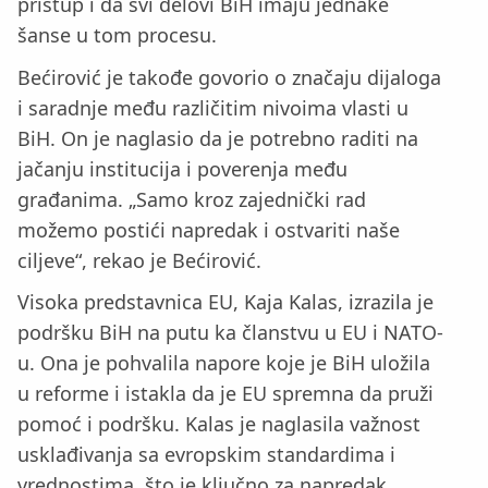
pristup i da svi delovi BiH imaju jednake
šanse u tom procesu.
Bećirović je takođe govorio o značaju dijaloga
i saradnje među različitim nivoima vlasti u
BiH. On je naglasio da je potrebno raditi na
jačanju institucija i poverenja među
građanima. „Samo kroz zajednički rad
možemo postići napredak i ostvariti naše
ciljeve“, rekao je Bećirović.
Visoka predstavnica EU, Kaja Kalas, izrazila je
podršku BiH na putu ka članstvu u EU i NATO-
u. Ona je pohvalila napore koje je BiH uložila
u reforme i istakla da je EU spremna da pruži
pomoć i podršku. Kalas je naglasila važnost
usklađivanja sa evropskim standardima i
vrednostima, što je ključno za napredak