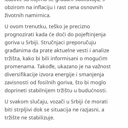
obzirom na inflaciju i rast cena osnovnih
životnih namirnica.
U ovom trenutku, teško je precizno
prognozirati kada će doći do pojeftinjenja
goriva u Srbiji. Stručnjaci preporučuju
građanima da prate aktuelne vesti i analize
tržišta, kako bi bili informisani o mogućim
promenama. Takođe, ukazano je na važnost
diversifikacije izvora energije i smanjenja
zavisnosti od fosilnih goriva, što bi moglo
doprineti stabilnijem tržištu u budućnosti.
U svakom slučaju, vozači u Srbiji će morati
biti strpljivi dok se situacija ne razjasni, a
tržište ne stabilizuje.