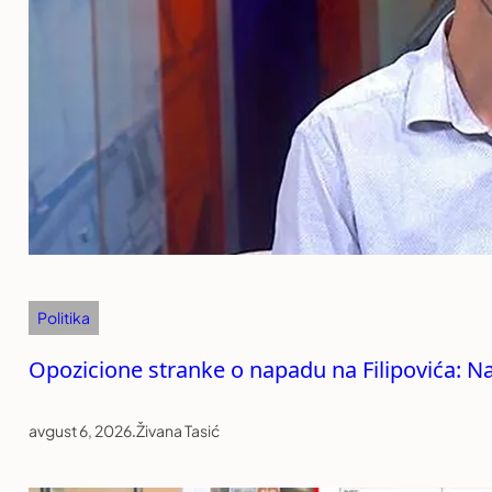
Politika
Opozicione stranke o napadu na Filipovića: Na
avgust 6, 2026
.
Živana Tasić