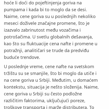
hoće li doći do pojeftinjenja goriva na
pumpama i kada bi to moglo da se desi.
Naime, cene goriva su u poslednjih nekoliko
meseci doživele značajne promene, što je
izazvalo zabrinutost među vozačima i
potrošačima. U svetlu globalnih dešavanja,
kao što su fluktuacije cena nafte i promene u
potražnji, analitičari se trude da predviđu
buduće trendove.
U poslednje vreme, cene nafte na svetskom
tržištu su se smanjile, što bi moglo da utiče i
na cene goriva u Srbiji. Međutim, u domaćem
kontekstu, situacija je nešto složenija. Naime,
cene goriva u Srbiji su često podložne
različitim faktorima, uključujući poreze,
troškove transporta i marže distributera. To