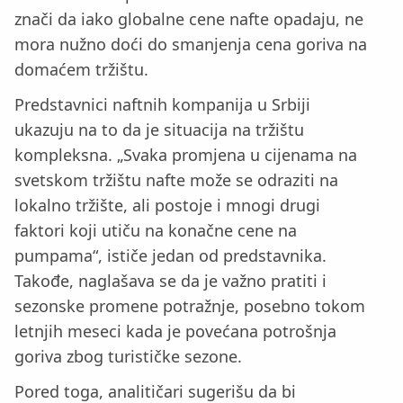
znači da iako globalne cene nafte opadaju, ne
mora nužno doći do smanjenja cena goriva na
domaćem tržištu.
Predstavnici naftnih kompanija u Srbiji
ukazuju na to da je situacija na tržištu
kompleksna. „Svaka promjena u cijenama na
svetskom tržištu nafte može se odraziti na
lokalno tržište, ali postoje i mnogi drugi
faktori koji utiču na konačne cene na
pumpama“, ističe jedan od predstavnika.
Takođe, naglašava se da je važno pratiti i
sezonske promene potražnje, posebno tokom
letnjih meseci kada je povećana potrošnja
goriva zbog turističke sezone.
Pored toga, analitičari sugerišu da bi