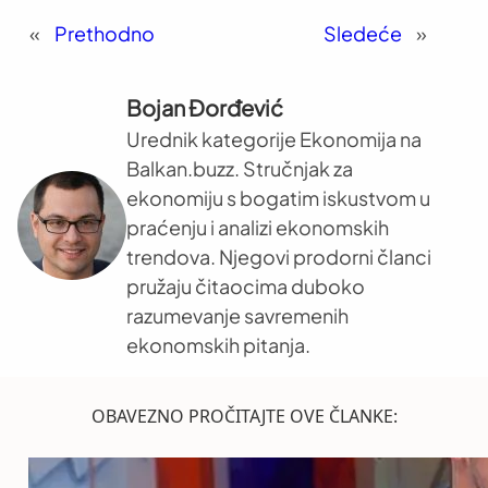
«
Prethodno
Sledeće
»
Bojan Đorđević
Urednik kategorije Ekonomija na
Balkan.buzz. Stručnjak za
ekonomiju s bogatim iskustvom u
praćenju i analizi ekonomskih
trendova. Njegovi prodorni članci
pružaju čitaocima duboko
razumevanje savremenih
ekonomskih pitanja.
OBAVEZNO PROČITAJTE OVE ČLANKE: