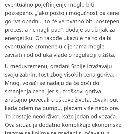
eventualno pojeftinjenje moglo biti
postepeno. „Iako postoji mogućnost da cene
goriva opadnu, to će verovatno biti postepeni
proces, a ne nagli pad“, dodaje stručnjak za
energetiku. On takođe ukazuje na to da bi
eventualne promene u cijenama mogle
zavisiti i od odluka vlade o regulaciji tržišta.
U međuvremenu, građani Srbije izražavaju
svoju zabrinutost zbog visokih cena goriva.
Mnogi vozači se nadaju da će doći do
smanjenja cena, jer su troškovi goriva
značajno povećali troškove života. „Svaki put
kada odem na pumpu, plaćam više nego pre.
To postaje neodrživo“, kaže jedan od vozača.
Ova situacija dodatno komplikuje ekonomske
izazove sa kojima se građani suočavaju, s