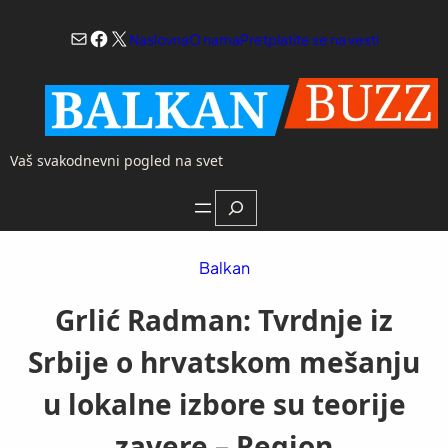
Skoči
Mail
Facebook
X
na
Naslovna
O nama
Pretplatite se na vesti
sadržaj
Vaš svakodnevni pogled na svet
Search
Balkan
Grlić Radman: Tvrdnje iz
Srbije o hrvatskom mešanju
u lokalne izbore su teorije
zavere – Region