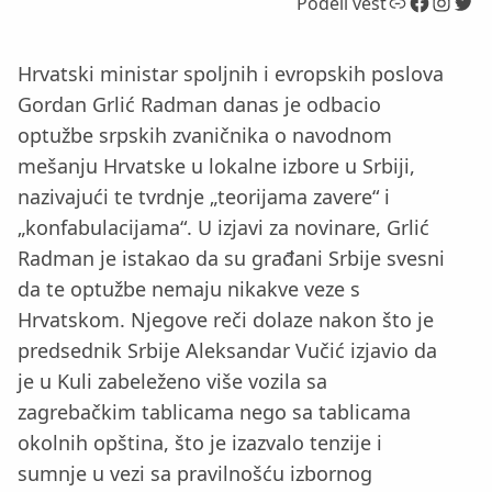
Link
Facebook
Instagram
Twitter
Podeli vest
Hrvatski ministar spoljnih i evropskih poslova
Gordan Grlić Radman danas je odbacio
optužbe srpskih zvaničnika o navodnom
mešanju Hrvatske u lokalne izbore u Srbiji,
nazivajući te tvrdnje „teorijama zavere“ i
„konfabulacijama“. U izjavi za novinare, Grlić
Radman je istakao da su građani Srbije svesni
da te optužbe nemaju nikakve veze s
Hrvatskom. Njegove reči dolaze nakon što je
predsednik Srbije Aleksandar Vučić izjavio da
je u Kuli zabeleženo više vozila sa
zagrebačkim tablicama nego sa tablicama
okolnih opština, što je izazvalo tenzije i
sumnje u vezi sa pravilnošću izbornog