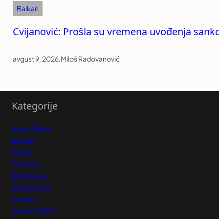
Balkan
Cvijanović: Prošla su vremena uvođenja sankc
avgust 9, 2026
.
Miloš Radovanović
Kategorije
Auto-Moto
Balkan
Biznis
Društvo
Ekologija
Ekonomija
Evropa
Izbori 2023