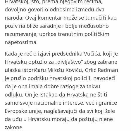
Hrvatskoj, što, prema njegovim rečima,
dovoljno govori o odnosima između dva
naroda. Ovaj komentar može se tumačiti kao
poziv na bliže saradnje i bolje međusobno
razumevanje, uprkos trenutnim političkim
napetostima.
Kada je reč o izjavi predsednika Vučića, koji je
Hrvatsku optužio za „divljaštvo“ zbog zabrane
ulaska istoričaru Milošu Koviću, Grlić Radman
je pružio podršku hrvatskoj policiji, navodeći
da je ona imala dobre razloge za takvu
odluku. On je istakao da Hrvatska ne štiti
samo svoje nacionalne interese, već i granice
Evropske unije, naglašavajući da svi koji žele
da uđu u Hrvatsku moraju da poštuju njene
zakone.