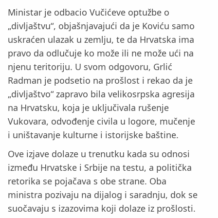
Ministar je odbacio Vučićeve optužbe o
„divljaštvu“, objašnjavajući da je Koviću samo
uskraćen ulazak u zemlju, te da Hrvatska ima
pravo da odlučuje ko može ili ne može ući na
njenu teritoriju. U svom odgovoru, Grlić
Radman je podsetio na prošlost i rekao da je
„divljaštvo“ zapravo bila velikosrpska agresija
na Hrvatsku, koja je uključivala rušenje
Vukovara, odvođenje civila u logore, mučenje
i uništavanje kulturne i istorijske baštine.
Ove izjave dolaze u trenutku kada su odnosi
između Hrvatske i Srbije na testu, a politička
retorika se pojačava s obe strane. Oba
ministra pozivaju na dijalog i saradnju, dok se
suočavaju s izazovima koji dolaze iz prošlosti.