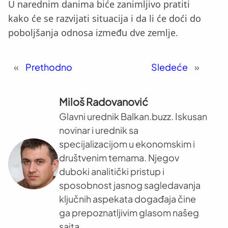
U narednim danima biće zanimljivo pratiti
kako će se razvijati situacija i da li će doći do
poboljšanja odnosa između dve zemlje.
«
Prethodno
Sledeće
»
Miloš Radovanović
Glavni urednik Balkan.buzz. Iskusan
novinar i urednik sa
specijalizacijom u ekonomskim i
društvenim temama. Njegov
duboki analitički pristup i
sposobnost jasnog sagledavanja
ključnih aspekata događaja čine
ga prepoznatljivim glasom našeg
sajta.