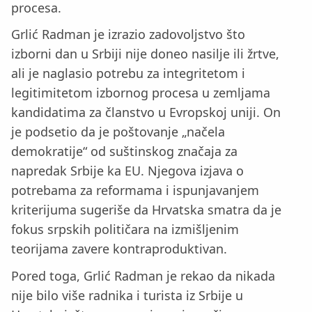
procesa.
Grlić Radman je izrazio zadovoljstvo što
izborni dan u Srbiji nije doneo nasilje ili žrtve,
ali je naglasio potrebu za integritetom i
legitimitetom izbornog procesa u zemljama
kandidatima za članstvo u Evropskoj uniji. On
je podsetio da je poštovanje „načela
demokratije“ od suštinskog značaja za
napredak Srbije ka EU. Njegova izjava o
potrebama za reformama i ispunjavanjem
kriterijuma sugeriše da Hrvatska smatra da je
fokus srpskih političara na izmišljenim
teorijama zavere kontraproduktivan.
Pored toga, Grlić Radman je rekao da nikada
nije bilo više radnika i turista iz Srbije u