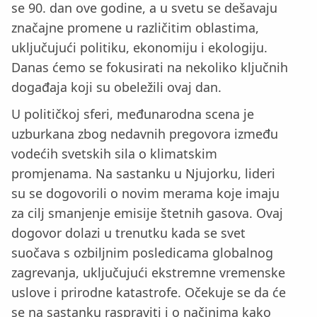
se 90. dan ove godine, a u svetu se dešavaju
značajne promene u različitim oblastima,
uključujući politiku, ekonomiju i ekologiju.
Danas ćemo se fokusirati na nekoliko ključnih
događaja koji su obeležili ovaj dan.
U političkoj sferi, međunarodna scena je
uzburkana zbog nedavnih pregovora između
vodećih svetskih sila o klimatskim
promjenama. Na sastanku u Njujorku, lideri
su se dogovorili o novim merama koje imaju
za cilj smanjenje emisije štetnih gasova. Ovaj
dogovor dolazi u trenutku kada se svet
suočava s ozbiljnim posledicama globalnog
zagrevanja, uključujući ekstremne vremenske
uslove i prirodne katastrofe. Očekuje se da će
se na sastanku raspraviti i o načinima kako