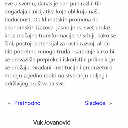
Sve u svemu, danas je dan pun različitih
događaja i inicijativa koje oblikuju našu
budućnost. Od klimatskih promena do
ekonomskih izazova, jasno je da svet prolazi
kroz značajne transformacije. U Srbiji, kako se
čini, postoji potencijal za rast i razvoj, ali će
biti potrebno mnogo truda i saradnje kako bi
se prevazišle prepreke i iskoristile prilike koje
se pružaju. Građani, institucije i preduzetnici
moraju zajedno raditi na stvaranju boljeg i
održivijeg društva za sve.
«
Prethodno
Sledeće
»
Vuk Jovanović