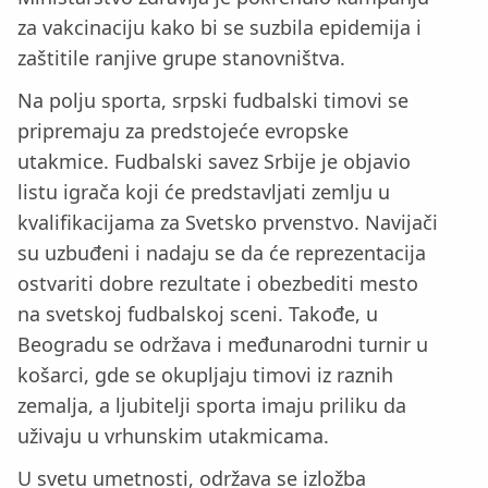
za vakcinaciju kako bi se suzbila epidemija i
zaštitile ranjive grupe stanovništva.
Na polju sporta, srpski fudbalski timovi se
pripremaju za predstojeće evropske
utakmice. Fudbalski savez Srbije je objavio
listu igrača koji će predstavljati zemlju u
kvalifikacijama za Svetsko prvenstvo. Navijači
su uzbuđeni i nadaju se da će reprezentacija
ostvariti dobre rezultate i obezbediti mesto
na svetskoj fudbalskoj sceni. Takođe, u
Beogradu se održava i međunarodni turnir u
košarci, gde se okupljaju timovi iz raznih
zemalja, a ljubitelji sporta imaju priliku da
uživaju u vrhunskim utakmicama.
U svetu umetnosti, održava se izložba