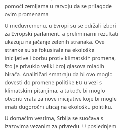
pomoći zemljama u razvoju da se prilagode
ovim promenama.
U međuvremenu, u Evropi su se održali izbori
za Evropski parlament, a preliminarni rezultati
ukazuju na jačanje zelenih stranaka. Ove
stranke su se fokusirale na ekološke
inicijative i borbu protiv klimatskih promena,
što je privuklo veliki broj glasova mladih
birača. Analitičari smatraju da bi ovo moglo
dovesti do promene politike EU u vezi s
klimatskim pitanjima, a takođe bi moglo
otvoriti vrata za nove inicijative koje bi mogle
imati dugoročni uticaj na ekološku politiku.
U domaćim vestima, Srbija se suočava s
izazovima vezanim za privredu. U poslednjem