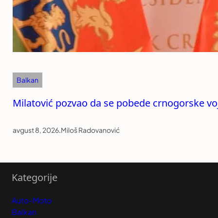
Balkan
Milatović pozvao da se pobede crnogorske voj
avgust 8, 2026
.
Miloš Radovanović
Kategorije
Auto-Moto
Balkan