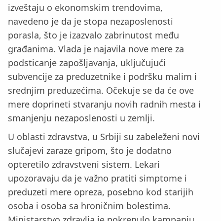
izveštaju o ekonomskim trendovima,
navedeno je da je stopa nezaposlenosti
porasla, što je izazvalo zabrinutost među
građanima. Vlada je najavila nove mere za
podsticanje zapošljavanja, uključujući
subvencije za preduzetnike i podršku malim i
srednjim preduzećima. Očekuje se da će ove
mere doprineti stvaranju novih radnih mesta i
smanjenju nezaposlenosti u zemlji.
U oblasti zdravstva, u Srbiji su zabeleženi novi
slučajevi zaraze gripom, što je dodatno
opteretilo zdravstveni sistem. Lekari
upozoravaju da je važno pratiti simptome i
preduzeti mere opreza, posebno kod starijih
osoba i osoba sa hroničnim bolestima.
Ministarstvo zdravlja je pokrenulo kampanju