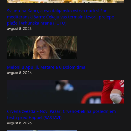
Svi idu na Kapri, a ovo italijansko ostrvo nudi sličan
mediteranski šarm: Čekaju vas termalni izvori, prelepe
plaže i vrhunska hrana (FOTO)
avgust 8, 2026
Meloni u Apuliji, Matarela u Dolomitima
avgust 8, 2026
Crvena zvezda – Novi Pazar: Crveno-beli na poslednjem
testu pred Hapoel (SASTAVI)
avgust 8, 2026