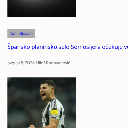
Zanimljivosti
Špansko planinsko selo Somosijera očekuje vel
avgust 8, 2026
.
Miloš Radovanović