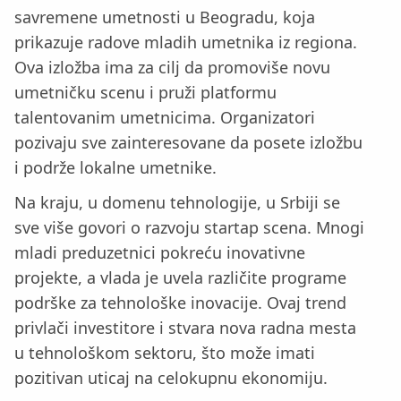
savremene umetnosti u Beogradu, koja
prikazuje radove mladih umetnika iz regiona.
Ova izložba ima za cilj da promoviše novu
umetničku scenu i pruži platformu
talentovanim umetnicima. Organizatori
pozivaju sve zainteresovane da posete izložbu
i podrže lokalne umetnike.
Na kraju, u domenu tehnologije, u Srbiji se
sve više govori o razvoju startap scena. Mnogi
mladi preduzetnici pokreću inovativne
projekte, a vlada je uvela različite programe
podrške za tehnološke inovacije. Ovaj trend
privlači investitore i stvara nova radna mesta
u tehnološkom sektoru, što može imati
pozitivan uticaj na celokupnu ekonomiju.