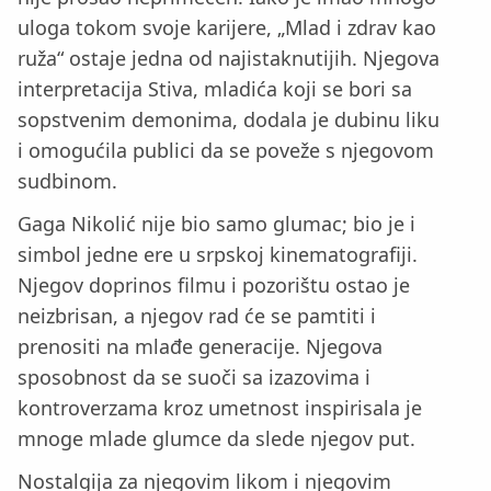
uloga tokom svoje karijere, „Mlad i zdrav kao
ruža“ ostaje jedna od najistaknutijih. Njegova
interpretacija Stiva, mladića koji se bori sa
sopstvenim demonima, dodala je dubinu liku
i omogućila publici da se poveže s njegovom
sudbinom.
Gaga Nikolić nije bio samo glumac; bio je i
simbol jedne ere u srpskoj kinematografiji.
Njegov doprinos filmu i pozorištu ostao je
neizbrisan, a njegov rad će se pamtiti i
prenositi na mlađe generacije. Njegova
sposobnost da se suoči sa izazovima i
kontroverzama kroz umetnost inspirisala je
mnoge mlade glumce da slede njegov put.
Nostalgija za njegovim likom i njegovim