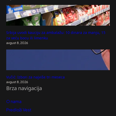
Srbija uvodi kauciju za ambalažu: 10 dinara za manju, 15
za veću bocu ili limenku
avgust 8, 2026
Vučić: Izbori za najviše tri meseca
avgust 8, 2026
Brza navigacija
O nama
Predloži Vest