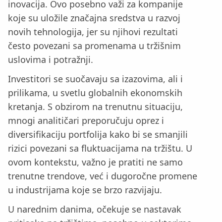
inovacija. Ovo posebno važi za kompanije
koje su uložile značajna sredstva u razvoj
novih tehnologija, jer su njihovi rezultati
često povezani sa promenama u tržišnim
uslovima i potražnji.
Investitori se suočavaju sa izazovima, ali i
prilikama, u svetlu globalnih ekonomskih
kretanja. S obzirom na trenutnu situaciju,
mnogi analitičari preporučuju oprez i
diversifikaciju portfolija kako bi se smanjili
rizici povezani sa fluktuacijama na tržištu. U
ovom kontekstu, važno je pratiti ne samo
trenutne trendove, već i dugoročne promene
u industrijama koje se brzo razvijaju.
U narednim danima, očekuje se nastavak