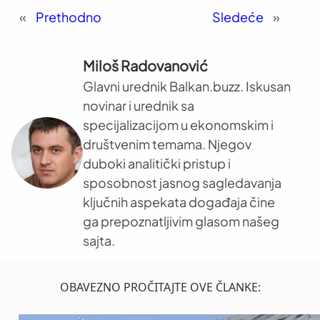
«
Prethodno
Sledeće
»
Miloš Radovanović
Glavni urednik Balkan.buzz. Iskusan
novinar i urednik sa
specijalizacijom u ekonomskim i
društvenim temama. Njegov
duboki analitički pristup i
sposobnost jasnog sagledavanja
ključnih aspekata događaja čine
ga prepoznatljivim glasom našeg
sajta.
OBAVEZNO PROČITAJTE OVE ČLANKE: