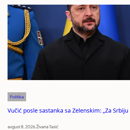
Politika
Vučić posle sastanka sa Zelenskim: „Za Srbiju
avgust 8, 2026
.
Živana Tasić