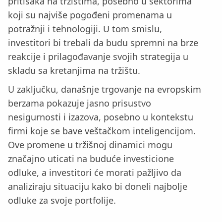
pritisaka na tržištima, posebno u sektorima
koji su najviše pogođeni promenama u
potražnji i tehnologiji. U tom smislu,
investitori bi trebali da budu spremni na brze
reakcije i prilagođavanje svojih strategija u
skladu sa kretanjima na tržištu.
U zaključku, današnje trgovanje na evropskim
berzama pokazuje jasno prisustvo
nesigurnosti i izazova, posebno u kontekstu
firmi koje se bave veštačkom inteligencijom.
Ove promene u tržišnoj dinamici mogu
značajno uticati na buduće investicione
odluke, a investitori će morati pažljivo da
analiziraju situaciju kako bi doneli najbolje
odluke za svoje portfolije.