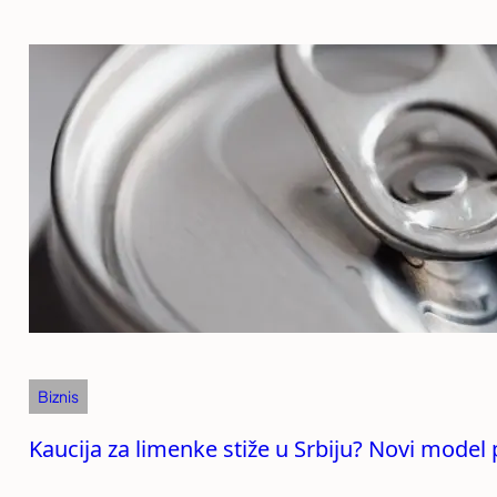
Biznis
Kaucija za limenke stiže u Srbiju? Novi model