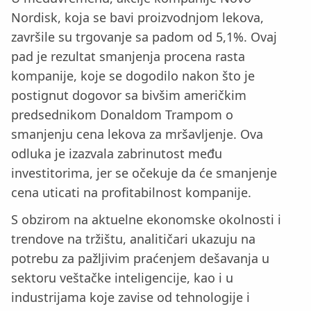
Nordisk, koja se bavi proizvodnjom lekova,
završile su trgovanje sa padom od 5,1%. Ovaj
pad je rezultat smanjenja procena rasta
kompanije, koje se dogodilo nakon što je
postignut dogovor sa bivšim američkim
predsednikom Donaldom Trampom o
smanjenju cena lekova za mršavljenje. Ova
odluka je izazvala zabrinutost među
investitorima, jer se očekuje da će smanjenje
cena uticati na profitabilnost kompanije.
S obzirom na aktuelne ekonomske okolnosti i
trendove na tržištu, analitičari ukazuju na
potrebu za pažljivim praćenjem dešavanja u
sektoru veštačke inteligencije, kao i u
industrijama koje zavise od tehnologije i