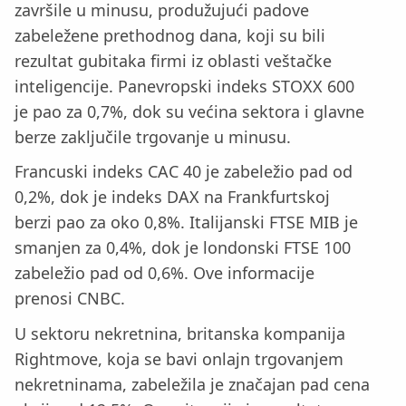
završile u minusu, produžujući padove
zabeležene prethodnog dana, koji su bili
rezultat gubitaka firmi iz oblasti veštačke
inteligencije. Panevropski indeks STOXX 600
je pao za 0,7%, dok su većina sektora i glavne
berze zaključile trgovanje u minusu.
Francuski indeks CAC 40 je zabeležio pad od
0,2%, dok je indeks DAX na Frankfurtskoj
berzi pao za oko 0,8%. Italijanski FTSE MIB je
smanjen za 0,4%, dok je londonski FTSE 100
zabeležio pad od 0,6%. Ove informacije
prenosi CNBC.
U sektoru nekretnina, britanska kompanija
Rightmove, koja se bavi onlajn trgovanjem
nekretninama, zabeležila je značajan pad cena