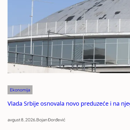
Ekonomija
Vlada Srbije osnovala novo preduzeće i na n
avgust 8, 2026
.
Bojan Đorđević