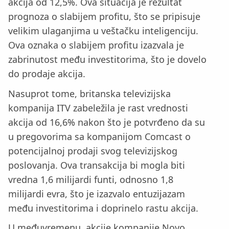
akcija od 12,5%. Ova situacija je rezultat
prognoza o slabijem profitu, što se pripisuje
velikim ulaganjima u veštačku inteligenciju.
Ova oznaka o slabijem profitu izazvala je
zabrinutost među investitorima, što je dovelo
do prodaje akcija.
Nasuprot tome, britanska televizijska
kompanija ITV zabeležila je rast vrednosti
akcija od 16,6% nakon što je potvrđeno da su
u pregovorima sa kompanijom Comcast o
potencijalnoj prodaji svog televizijskog
poslovanja. Ova transakcija bi mogla biti
vredna 1,6 milijardi funti, odnosno 1,8
milijardi evra, što je izazvalo entuzijazam
među investitorima i doprinelo rastu akcija.
U međuvremenu, akcije kompanije Novo