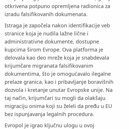
otkrivena potpuno opremljena radionica za
izradu falsifikovanih dokumenata.
Istraga je započela nakon identifikacije veb
stranice koja je nudila lažne lične i
administrativne dokumente, dostupne
kupcima širom Evrope. Ova platforma je
delovala kao deo mreže koja je snabdevala
krijumčare migranata falsifikovanim
dokumentima, što je omogućavalo ilegalne
prelaze granica, kao i pribavljanje boravišnih
dozvola i kretanje unutar Evropske unije. Na
taj način, krijumčari su mogli da olakšaju
migraciju onima koji su želeli da pređu u EU
bez ispunjavanja legalnih procedura.
Evropol je igrao ključnu ulogu u ovoj