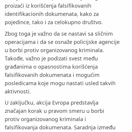
proizaći iz korišćenja falsifikovanih
identifikacionih dokumenata, kako za
pojedince, tako i za celokupno društvo.
Zbog toga je važno da se nastavi sa sličnim
operacijama i da se osnaže policijske agencije
u borbi protiv organizovanog kriminala.
Takođe, važno je podizati svest među
građanima o opasnostima korišćenja
falsifikovanih dokumenata i mogućim
posledicama koje mogu nastati usled takvih
aktivnosti.
U zaključku, akcija Evropa predstavlja
značajan korak u pravom smeru u borbi
protiv organizovanog kriminala i
falsifikovanja dokumenata. Saradnja između