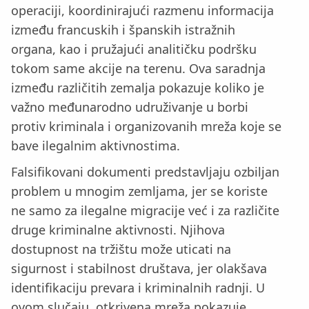
operaciji, koordinirajući razmenu informacija
između francuskih i španskih istražnih
organa, kao i pružajući analitičku podršku
tokom same akcije na terenu. Ova saradnja
između različitih zemalja pokazuje koliko je
važno međunarodno udruživanje u borbi
protiv kriminala i organizovanih mreža koje se
bave ilegalnim aktivnostima.
Falsifikovani dokumenti predstavljaju ozbiljan
problem u mnogim zemljama, jer se koriste
ne samo za ilegalne migracije već i za različite
druge kriminalne aktivnosti. Njihova
dostupnost na tržištu može uticati na
sigurnost i stabilnost društava, jer olakšava
identifikaciju prevara i kriminalnih radnji. U
ovom slučaju, otkrivena mreža pokazuje