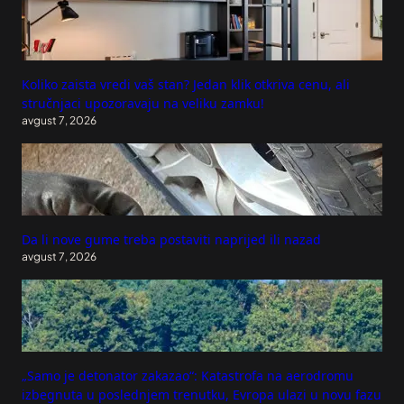
Koliko zaista vredi vaš stan? Jedan klik otkriva cenu, ali
stručnjaci upozoravaju na veliku zamku!
avgust 7, 2026
Da li nove gume treba postaviti naprijed ili nazad
avgust 7, 2026
„Samo je detonator zakazao“: Katastrofa na aerodromu
izbegnuta u poslednjem trenutku, Evropa ulazi u novu fazu