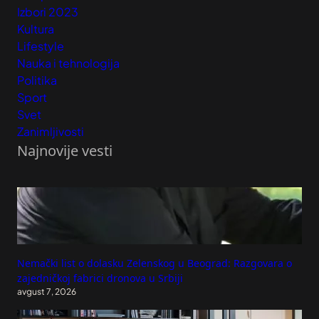
Izbori 2023
Kultura
Lifestyle
Nauka i tehnologija
Politika
Sport
Svet
Zanimljivosti
Najnovije vesti
Nemački list o dolasku Zelenskog u Beograd: Razgovara o
zajedničkoj fabrici dronova u Srbiji
avgust 7, 2026