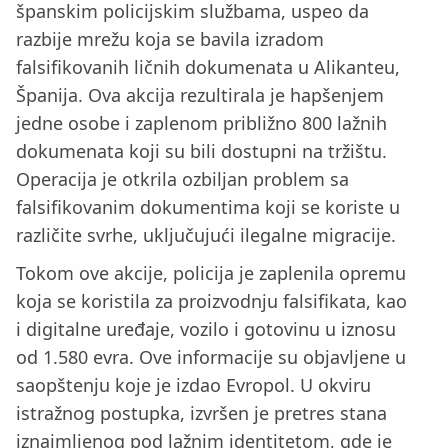
španskim policijskim službama, uspeo da
razbije mrežu koja se bavila izradom
falsifikovanih ličnih dokumenata u Alikanteu,
Španija. Ova akcija rezultirala je hapšenjem
jedne osobe i zaplenom približno 800 lažnih
dokumenata koji su bili dostupni na tržištu.
Operacija je otkrila ozbiljan problem sa
falsifikovanim dokumentima koji se koriste u
različite svrhe, uključujući ilegalne migracije.
Tokom ove akcije, policija je zaplenila opremu
koja se koristila za proizvodnju falsifikata, kao
i digitalne uređaje, vozilo i gotovinu u iznosu
od 1.580 evra. Ove informacije su objavljene u
saopštenju koje je izdao Evropol. U okviru
istražnog postupka, izvršen je pretres stana
iznajmljenog pod lažnim identitetom, gde je