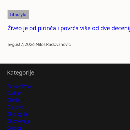
Lifestyle
Živeo je od pirinča i povrća više od dve decen
avgust 7, 2026
.
Miloš Radovanović
Kategorije
Auto-Moto
Balkan
Biznis
Društvo
Ekologija
Ekonomija
Evropa