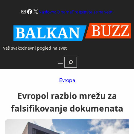
Skoči
Mail
Facebook
X
na
Naslovna
O nama
Pretplatite se na vesti
sadržaj
Vaš svakodnevni pogled na svet
Search
Evropa
Evropol razbio mrežu za
falsifikovanje dokumenata