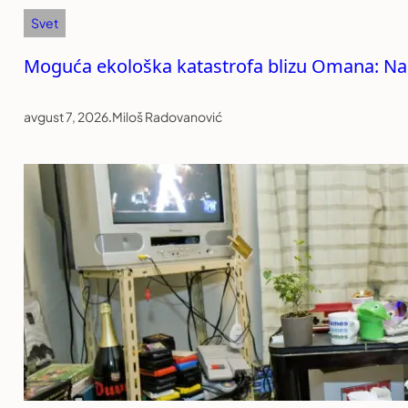
Svet
Moguća ekološka katastrofa blizu Omana: Na
avgust 7, 2026
.
Miloš Radovanović