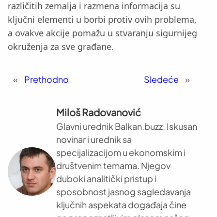
različitih zemalja i razmena informacija su
ključni elementi u borbi protiv ovih problema,
a ovakve akcije pomažu u stvaranju sigurnijeg
okruženja za sve građane.
«
Prethodno
Sledeće
»
Miloš Radovanović
Glavni urednik Balkan.buzz. Iskusan
novinar i urednik sa
specijalizacijom u ekonomskim i
društvenim temama. Njegov
duboki analitički pristup i
sposobnost jasnog sagledavanja
ključnih aspekata događaja čine