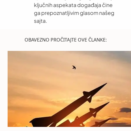
ključnih aspekata događaja čine
ga prepoznatljivim glasom našeg
sajta.
OBAVEZNO PROČITAJTE OVE ČLANKE: