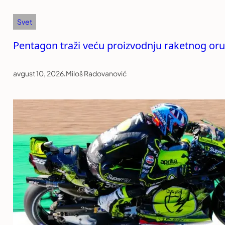
Svet
Pentagon traži veću proizvodnju raketnog oruž
avgust 10, 2026
.
Miloš Radovanović