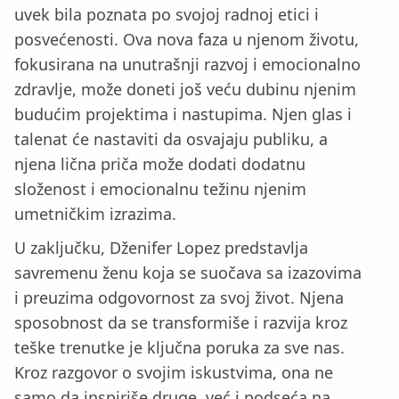
uvek bila poznata po svojoj radnoj etici i
posvećenosti. Ova nova faza u njenom životu,
fokusirana na unutrašnji razvoj i emocionalno
zdravlje, može doneti još veću dubinu njenim
budućim projektima i nastupima. Njen glas i
talenat će nastaviti da osvajaju publiku, a
njena lična priča može dodati dodatnu
složenost i emocionalnu težinu njenim
umetničkim izrazima.
U zaključku, Dženifer Lopez predstavlja
savremenu ženu koja se suočava sa izazovima
i preuzima odgovornost za svoj život. Njena
sposobnost da se transformiše i razvija kroz
teške trenutke je ključna poruka za sve nas.
Kroz razgovor o svojim iskustvima, ona ne
samo da inspiriše druge, već i podseća na