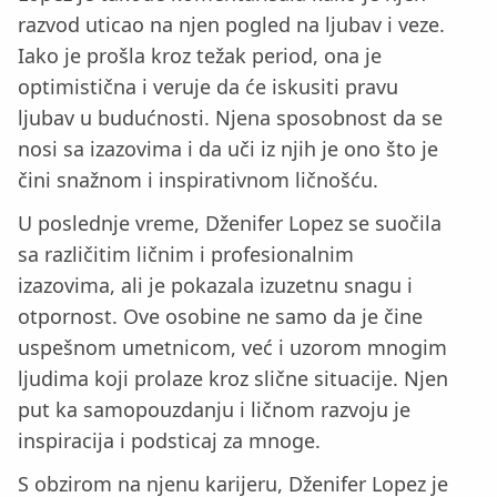
razvod uticao na njen pogled na ljubav i veze.
Iako je prošla kroz težak period, ona je
optimistična i veruje da će iskusiti pravu
ljubav u budućnosti. Njena sposobnost da se
nosi sa izazovima i da uči iz njih je ono što je
čini snažnom i inspirativnom ličnošću.
U poslednje vreme, Dženifer Lopez se suočila
sa različitim ličnim i profesionalnim
izazovima, ali je pokazala izuzetnu snagu i
otpornost. Ove osobine ne samo da je čine
uspešnom umetnicom, već i uzorom mnogim
ljudima koji prolaze kroz slične situacije. Njen
put ka samopouzdanju i ličnom razvoju je
inspiracija i podsticaj za mnoge.
S obzirom na njenu karijeru, Dženifer Lopez je