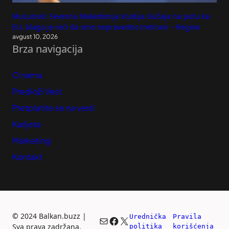
Mucunski: Severna Makedonija studija slučaja na putu ka
EU, blago je reći da smo nepravedno tretirani – Region
avgust 10, 2026
Brza navigacija
O nama
Predloži Vest
Pretplatite se na vesti
Karijera
Marketing
Kontakt
©
2024 Balkan.buzz |
Urednička 
Pravila 
Mail
Facebook
X
Sva prava zadržana.
politika
korišćenja