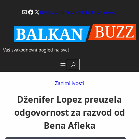
Skoči
Mail
Facebook
X
na
Naslovna
O nama
Pretplatite se na vesti
sadržaj
Vaš svakodnevni pogled na svet
Search
Zanimljivosti
Dženifer Lopez preuzela
odgovornost za razvod od
Bena Afleka