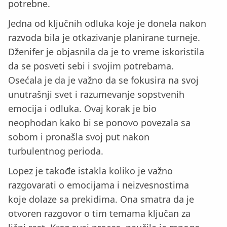
potrebne.
Jedna od ključnih odluka koje je donela nakon
razvoda bila je otkazivanje planirane turneje.
Dženifer je objasnila da je to vreme iskoristila
da se posveti sebi i svojim potrebama.
Osećala je da je važno da se fokusira na svoj
unutrašnji svet i razumevanje sopstvenih
emocija i odluka. Ovaj korak je bio
neophodan kako bi se ponovo povezala sa
sobom i pronašla svoj put nakon
turbulentnog perioda.
Lopez je takođe istakla koliko je važno
razgovarati o emocijama i neizvesnostima
koje dolaze sa prekidima. Ona smatra da je
otvoren razgovor o tim temama ključan za