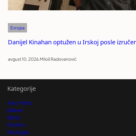
Evropa
Danijel Kinahan optužen u Irskoj posle izručen
avgust 10, 2026
.
Miloš Radovanović
Kategorije
Auto-Moto
Balkan
Biznis
Društvo
Ekologija