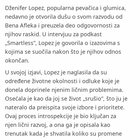
Dženifer Lopez, popularna pevačica i glumica,
nedavno je otvorila dušu o svom razvodu od
Bena Afleka i preuzela deo odgovornosti za
njihov raskid. U intervjuu za podkast
„Smartless“, Lopez je govorila o izazovima s
kojima se suočila nakon što je njihov odnos
okončan.
U svojoj izjavi, Lopez je naglasila da su
određene životne okolnosti i odluke koje je
donela doprinele njenim ličnim problemima.
Osećala je kao da joj se život „srušio“, što ju je
nateralo da preispita svoje izbore i prioritete.
Ovaj proces introspekcije je bio ključan za
njen lični razvoj, a ona ga je opisala kao
trenutak kada je shvatila koliko su promene