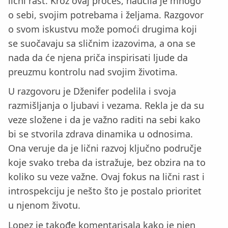
lični rast. Kroz ovaj proces, naučila je mnogo
o sebi, svojim potrebama i željama. Razgovor
o svom iskustvu može pomoći drugima koji
se suočavaju sa sličnim izazovima, a ona se
nada da će njena priča inspirisati ljude da
preuzmu kontrolu nad svojim životima.
U razgovoru je Dženifer podelila i svoja
razmišljanja o ljubavi i vezama. Rekla je da su
veze složene i da je važno raditi na sebi kako
bi se stvorila zdrava dinamika u odnosima.
Ona veruje da je lični razvoj ključno područje
koje svako treba da istražuje, bez obzira na to
koliko su veze važne. Ovaj fokus na lični rast i
introspekciju je nešto što je postalo prioritet
u njenom životu.
Lopez je takođe komentarisala kako je njen