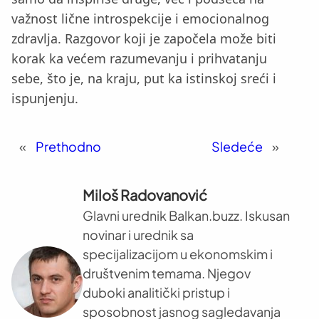
važnost lične introspekcije i emocionalnog
zdravlja. Razgovor koji je započela može biti
korak ka većem razumevanju i prihvatanju
sebe, što je, na kraju, put ka istinskoj sreći i
ispunjenju.
«
Prethodno
Sledeće
»
Miloš Radovanović
Glavni urednik Balkan.buzz. Iskusan
novinar i urednik sa
specijalizacijom u ekonomskim i
društvenim temama. Njegov
duboki analitički pristup i
sposobnost jasnog sagledavanja