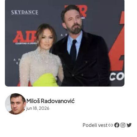
Miloš Radovanović
jun 18, 2026
Link
Facebook
Instagram
Twitter
Podeli vest