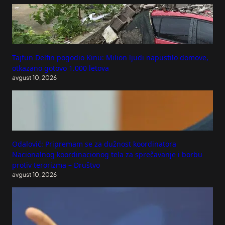
Tajfun Delfin pogodio Kinu: Milion ljudi napustilo domove,
otkazano gotovo 1.000 letova
avgust 10, 2026
Odalović: Pripremam se za dužnost koordinatora
Nacionalnog koordinacionog tela za sprečavanje i borbu
protiv terorizma – Društvo
avgust 10, 2026