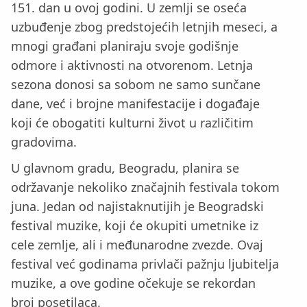
151. dan u ovoj godini. U zemlji se oseća
uzbuđenje zbog predstojećih letnjih meseci, a
mnogi građani planiraju svoje godišnje
odmore i aktivnosti na otvorenom. Letnja
sezona donosi sa sobom ne samo sunčane
dane, već i brojne manifestacije i događaje
koji će obogatiti kulturni život u različitim
gradovima.
U glavnom gradu, Beogradu, planira se
održavanje nekoliko značajnih festivala tokom
juna. Jedan od najistaknutijih je Beogradski
festival muzike, koji će okupiti umetnike iz
cele zemlje, ali i međunarodne zvezde. Ovaj
festival već godinama privlači pažnju ljubitelja
muzike, a ove godine očekuje se rekordan
broj posetilaca.