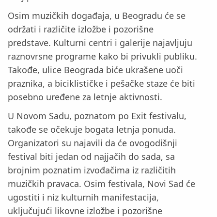
Osim muzičkih događaja, u Beogradu će se
održati i različite izložbe i pozorišne
predstave. Kulturni centri i galerije najavljuju
raznovrsne programe kako bi privukli publiku.
Takođe, ulice Beograda biće ukrašene uoči
praznika, a biciklističke i pešačke staze će biti
posebno uređene za letnje aktivnosti.
U Novom Sadu, poznatom po Exit festivalu,
takođe se očekuje bogata letnja ponuda.
Organizatori su najavili da će ovogodišnji
festival biti jedan od najjačih do sada, sa
brojnim poznatim izvođačima iz različitih
muzičkih pravaca. Osim festivala, Novi Sad će
ugostiti i niz kulturnih manifestacija,
uključujući likovne izložbe i pozorišne