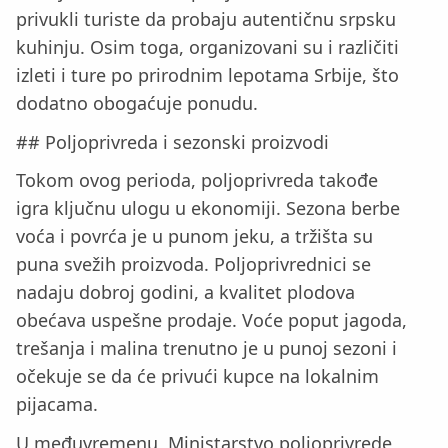
privukli turiste da probaju autentičnu srpsku
kuhinju. Osim toga, organizovani su i različiti
izleti i ture po prirodnim lepotama Srbije, što
dodatno obogaćuje ponudu.
## Poljoprivreda i sezonski proizvodi
Tokom ovog perioda, poljoprivreda takođe
igra ključnu ulogu u ekonomiji. Sezona berbe
voća i povrća je u punom jeku, a tržišta su
puna svežih proizvoda. Poljoprivrednici se
nadaju dobroj godini, a kvalitet plodova
obećava uspešne prodaje. Voće poput jagoda,
trešanja i malina trenutno je u punoj sezoni i
očekuje se da će privući kupce na lokalnim
pijacama.
U međuvremenu, Ministarstvo poljoprivrede