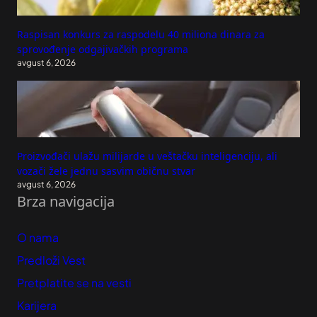
Raspisan konkurs za raspodelu 40 miliona dinara za
sprovođenje odgajivačkih programa
avgust 6, 2026
Proizvođači ulažu milijarde u veštačku inteligenciju, ali
vozači žele jednu sasvim običnu stvar
avgust 6, 2026
Brza navigacija
O nama
Predloži Vest
Pretplatite se na vesti
Karijera