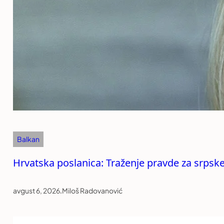
Balkan
Hrvatska poslanica: Traženje pravde za srpske
avgust 6, 2026
.
Miloš Radovanović