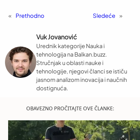
«
Prethodno
Sledeće
»
Vuk Jovanović
Urednik kategorije Nauka i
tehnologija na Balkan.buzz.
Stručnjak u oblasti nauke i
tehnologije, njegovi članci se ističu
jasnom analizom inovacija i naučnih
dostignuća.
OBAVEZNO PROČITAJTE OVE ČLANKE: