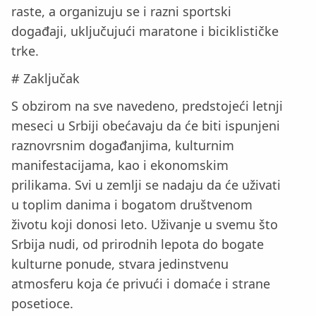
raste, a organizuju se i razni sportski
događaji, uključujući maratone i biciklističke
trke.
# Zaključak
S obzirom na sve navedeno, predstojeći letnji
meseci u Srbiji obećavaju da će biti ispunjeni
raznovrsnim događanjima, kulturnim
manifestacijama, kao i ekonomskim
prilikama. Svi u zemlji se nadaju da će uživati
u toplim danima i bogatom društvenom
životu koji donosi leto. Uživanje u svemu što
Srbija nudi, od prirodnih lepota do bogate
kulturne ponude, stvara jedinstvenu
atmosferu koja će privući i domaće i strane
posetioce.