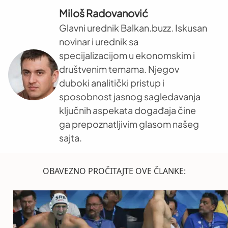
Miloš Radovanović
Glavni urednik Balkan.buzz. Iskusan
novinar i urednik sa
specijalizacijom u ekonomskim i
društvenim temama. Njegov
duboki analitički pristup i
sposobnost jasnog sagledavanja
ključnih aspekata događaja čine
ga prepoznatljivim glasom našeg
sajta.
OBAVEZNO PROČITAJTE OVE ČLANKE: