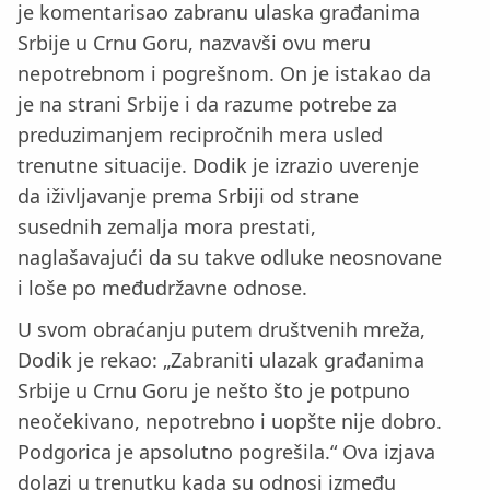
je komentarisao zabranu ulaska građanima
Srbije u Crnu Goru, nazvavši ovu meru
nepotrebnom i pogrešnom. On je istakao da
je na strani Srbije i da razume potrebe za
preduzimanjem recipročnih mera usled
trenutne situacije. Dodik je izrazio uverenje
da iživljavanje prema Srbiji od strane
susednih zemalja mora prestati,
naglašavajući da su takve odluke neosnovane
i loše po međudržavne odnose.
U svom obraćanju putem društvenih mreža,
Dodik je rekao: „Zabraniti ulazak građanima
Srbije u Crnu Goru je nešto što je potpuno
neočekivano, nepotrebno i uopšte nije dobro.
Podgorica je apsolutno pogrešila.“ Ova izjava
dolazi u trenutku kada su odnosi između