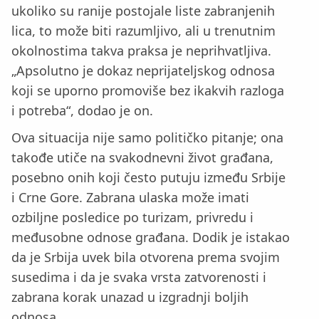
ukoliko su ranije postojale liste zabranjenih
lica, to može biti razumljivo, ali u trenutnim
okolnostima takva praksa je neprihvatljiva.
„Apsolutno je dokaz neprijateljskog odnosa
koji se uporno promoviše bez ikakvih razloga
i potreba“, dodao je on.
Ova situacija nije samo političko pitanje; ona
takođe utiče na svakodnevni život građana,
posebno onih koji često putuju između Srbije
i Crne Gore. Zabrana ulaska može imati
ozbiljne posledice po turizam, privredu i
međusobne odnose građana. Dodik je istakao
da je Srbija uvek bila otvorena prema svojim
susedima i da je svaka vrsta zatvorenosti i
zabrana korak unazad u izgradnji boljih
odnosa.