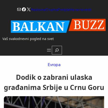
Skoči
Mail
Facebook
X
na
Naslovna
O nama
Pretplatite se na vesti
sadržaj
Vaš svakodnevni pogled na svet
Search
Evropa
Dodik o zabrani ulaska
građanima Srbije u Crnu Goru