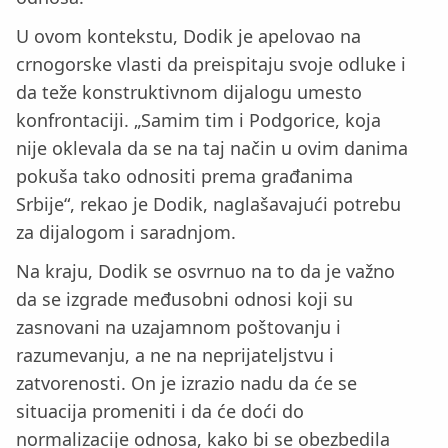
U ovom kontekstu, Dodik je apelovao na
crnogorske vlasti da preispitaju svoje odluke i
da teže konstruktivnom dijalogu umesto
konfrontaciji. „Samim tim i Podgorice, koja
nije oklevala da se na taj način u ovim danima
pokuša tako odnositi prema građanima
Srbije“, rekao je Dodik, naglašavajući potrebu
za dijalogom i saradnjom.
Na kraju, Dodik se osvrnuo na to da je važno
da se izgrade međusobni odnosi koji su
zasnovani na uzajamnom poštovanju i
razumevanju, a ne na neprijateljstvu i
zatvorenosti. On je izrazio nadu da će se
situacija promeniti i da će doći do
normalizacije odnosa, kako bi se obezbedila