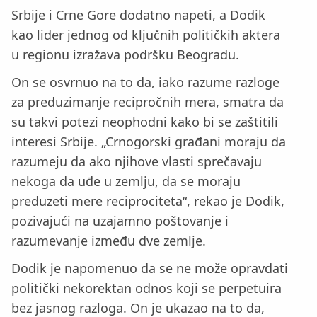
Srbije i Crne Gore dodatno napeti, a Dodik
kao lider jednog od ključnih političkih aktera
u regionu izražava podršku Beogradu.
On se osvrnuo na to da, iako razume razloge
za preduzimanje recipročnih mera, smatra da
su takvi potezi neophodni kako bi se zaštitili
interesi Srbije. „Crnogorski građani moraju da
razumeju da ako njihove vlasti sprečavaju
nekoga da uđe u zemlju, da se moraju
preduzeti mere reciprociteta“, rekao je Dodik,
pozivajući na uzajamno poštovanje i
razumevanje između dve zemlje.
Dodik je napomenuo da se ne može opravdati
politički nekorektan odnos koji se perpetuira
bez jasnog razloga. On je ukazao na to da,