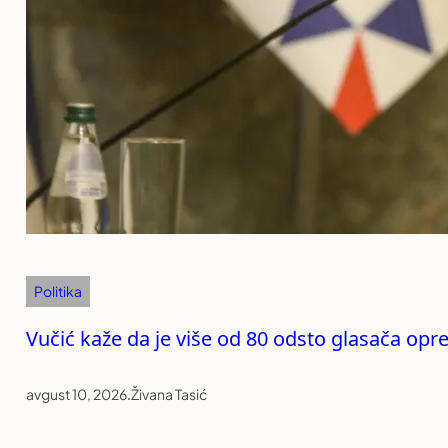
Politika
Vučić kaže da je više od 80 odsto glasača opre
avgust 10, 2026
.
Živana Tasić