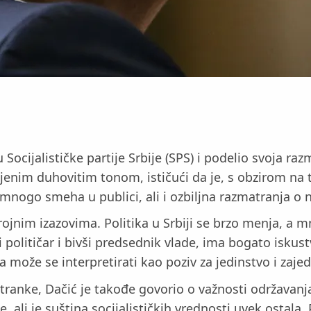
cijalističke partije Srbije (SPS) i podelio svoja raz
jenim duhovitim tonom, ističući da je, s obzirom na 
e mnogo smeha u publici, ali i ozbiljna razmatranja o 
jnim izazovima. Politika u Srbiji se brzo menja, a m
olitičar i bivši predsednik vlade, ima bogato iskustvo
a može se interpretirati kao poziv za jedinstvo i zaje
ranke, Dačić je takođe govorio o važnosti održavanja 
ije, ali je suština socijalističkih vrednosti uvek osta