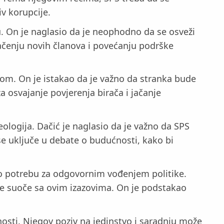
iv korupcije.
u. On je naglasio da je neophodno da se osveži
lačenju novih članova i povećanju podrške
jom. On je istakao da je važno da stranka bude
a osvajanje povjerenja birača i jačanje
ologija. Dačić je naglasio da je važno da SPS
se uključe u debate o budućnosti, kako bi
io potrebu za odgovornim vođenjem politike.
e suoče sa ovim izazovima. On je podstakao
nosti. Njegov poziv na jedinstvo i saradnju može