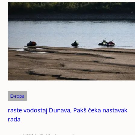
Evropa
raste vodostaj Dunava, Pakš čeka nastavak
rada