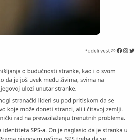
Link
Facebook
Instagram
Twitter
Podeli vest
mišljanja o budućnosti stranke, kao i o svom
to da je još uvek među živima, svima na
njegovoj ulozi unutar stranke.
nogi stranački lideri su pod pritiskom da se
 koje može doneti stranci, ali i čitavoj zemlji.
dnički rad na prevazilaženju trenutnih problema.
identiteta SPS-a. On je naglasio da je stranka u
la. Prema njegovim rečima, SPS treba da se