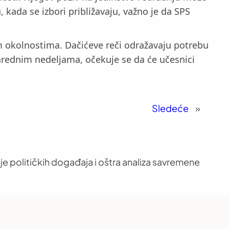
, kada se izbori približavaju, važno je da SPS
im okolnostima. Dačićeve reči odražavaju potrebu
narednim nedeljama, očekuje se da će učesnici
Sledeće
»
je političkih događaja i oštra analiza savremene