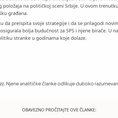
g položaja na političkoj sceni Srbije. U ovom trenutku
ršku građana.
u da preispita svoje strategije i da se prilagodi nov
osigurala bolja budućnost za SPS i njene birače. U 
olitiku stranke u godinama koje dolaze.
uzz. Njene analitičke članke odlikuje duboko razumevan
OBAVEZNO PROČITAJTE OVE ČLANKE: