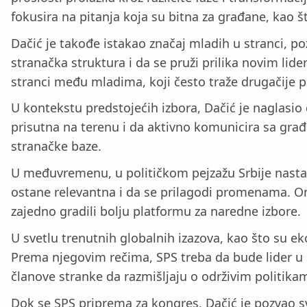
fokusira na pitanja koja su bitna za građane, kao š
Dačić je takođe istakao značaj mladih u stranci, p
stranačka struktura i da se pruži prilika novim li
stranci među mladima, koji često traže drugačije pr
U kontekstu predstojećih izbora, Dačić je naglasi
prisutna na terenu i da aktivno komunicira sa građa
stranačke baze.
U međuvremenu, u političkom pejzažu Srbije nastavlj
ostane relevantna i da se prilagodi promenama. On
zajedno gradili bolju platformu za naredne izbore.
U svetlu trenutnih globalnih izazova, kao što su 
Prema njegovim rečima, SPS treba da bude lider u
članove stranke da razmišljaju o održivim politikam
Dok se SPS priprema za kongres, Dačić je pozvao sv