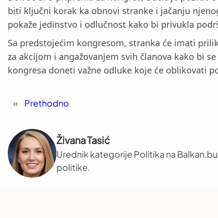
biti ključni korak ka obnovi stranke i jačanju njeno
pokaže jedinstvo i odlučnost kako bi privukla pod
Sa predstojećim kongresom, stranka će imati prilik
za akcijom i angažovanjem svih članova kako bi se 
kongresa doneti važne odluke koje će oblikovati p
«
Prethodno
Živana Tasić
Urednik kategorije Politika na Balkan.b
politike.