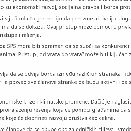
to su ekonomski razvoj, socijalna pravda i borba prot
ozivajući mlađu generaciju da preuzme aktivniju ulog
derima da se dokažu. Ovaj pristup može pomoći u priv
istupe i rešenja.
o da SPS mora biti spreman da se suoči sa konkurenci
nima. Pristup „od vrata do vrata“ može biti ključan z
a da se odvija borba između različitih stranaka i ide
 je pozvao sve članove stranke da budu aktivni i da 
ekonomske krize i klimatske promene, Dačić je naglas
 pronalaženju rešenja koja će pomoći građanima da s
a koje će doprineti razvoju društva kao celine.
e članove da se okupe oko zajedničkih ciljeva i vred