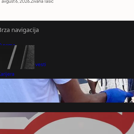
avgust 6, 2026
.
Živana Tasić
Brza navigacija
O nama
redloži Vest
retplatite se na vesti
arijera
Marketing
Kontakt