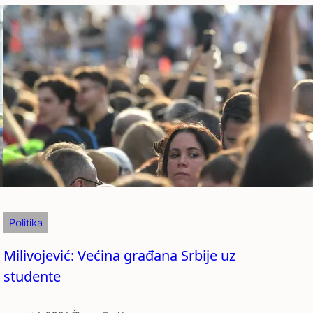
Politika
Milivojević: Većina građana Srbije uz
studente