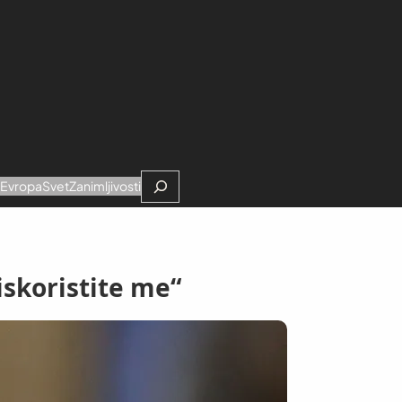
Search
e
Evropa
Svet
Zanimljivosti
iskoristite me“