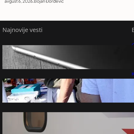
avgust 6, 2026
.
Bojan Đorđević
Najnovije vesti
Sljedeće godine nas čeka poseban
P
iPhone?
avgust 7, 2026
P
K
Studenti u blokadi najavili razgovore s
građanima po Srbiji od sutra do 9.
avgusta – Društvo
avgust 7, 2026
Ministri Srbije i Mađarske najavili
otvaranje brze pruge između Beograda i
Budimpešte
avgust 7, 2026