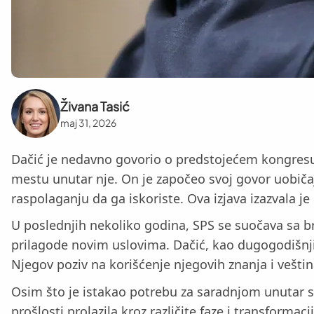
Živana Tasić
maj 31, 2026
Dačić je nedavno govorio o predstojećem kongresu So
mestu unutar nje. On je započeo svoj govor uobiča
raspolaganju da ga iskoriste. Ova izjava izazvala j
U poslednjih nekoliko godina, SPS se suočava sa bro
prilagode novim uslovima. Dačić, kao dugogodišnji p
Njegov poziv na korišćenje njegovih znanja i veštin
Osim što je istakao potrebu za saradnjom unutar st
prošlosti prolazila kroz različite faze i transformac