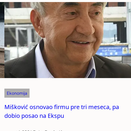
Ekonomija
Mišković osnovao firmu pre tri meseca, pa
dobio posao na Ekspu