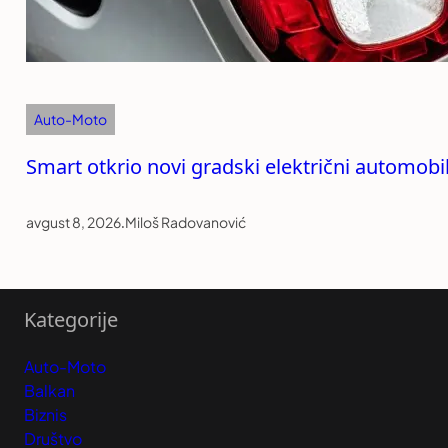
Auto-Moto
Smart otkrio novi gradski električni automob
avgust 8, 2026
.
Miloš Radovanović
Kategorije
Auto-Moto
Balkan
Biznis
Društvo