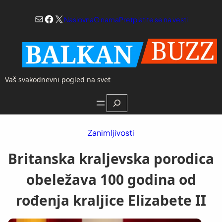
Skoči
Mail
Facebook
X
na
Naslovna
O nama
Pretplatite se na vesti
sadržaj
Vaš svakodnevni pogled na svet
Search
Zanimljivosti
Britanska kraljevska porodica
obeležava 100 godina od
rođenja kraljice Elizabete II