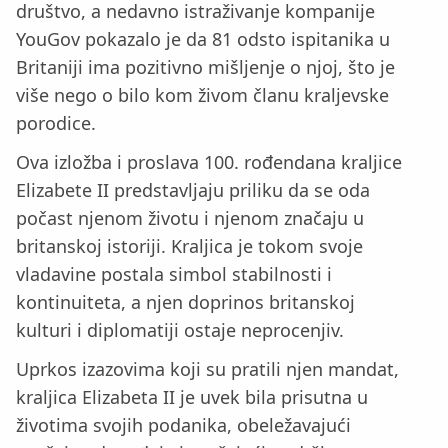
društvo, a nedavno istraživanje kompanije
YouGov pokazalo je da 81 odsto ispitanika u
Britaniji ima pozitivno mišljenje o njoj, što je
više nego o bilo kom živom članu kraljevske
porodice.
Ova izložba i proslava 100. rođendana kraljice
Elizabete II predstavljaju priliku da se oda
počast njenom životu i njenom značaju u
britanskoj istoriji. Kraljica je tokom svoje
vladavine postala simbol stabilnosti i
kontinuiteta, a njen doprinos britanskoj
kulturi i diplomatiji ostaje neprocenjiv.
Uprkos izazovima koji su pratili njen mandat,
kraljica Elizabeta II je uvek bila prisutna u
životima svojih podanika, obeležavajući