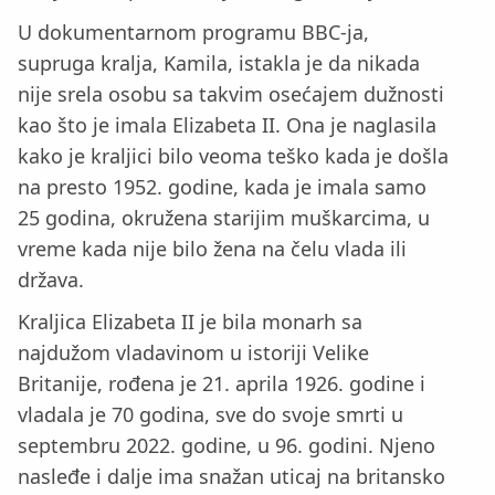
U dokumentarnom programu BBC-ja,
supruga kralja, Kamila, istakla je da nikada
nije srela osobu sa takvim osećajem dužnosti
kao što je imala Elizabeta II. Ona je naglasila
kako je kraljici bilo veoma teško kada je došla
na presto 1952. godine, kada je imala samo
25 godina, okružena starijim muškarcima, u
vreme kada nije bilo žena na čelu vlada ili
država.
Kraljica Elizabeta II je bila monarh sa
najdužom vladavinom u istoriji Velike
Britanije, rođena je 21. aprila 1926. godine i
vladala je 70 godina, sve do svoje smrti u
septembru 2022. godine, u 96. godini. Njeno
nasleđe i dalje ima snažan uticaj na britansko