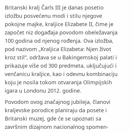
Britanski kralj Čarls III je danas posetio
izložbu posvećenu modi i stilu njegove
pokojne majke, kraljice Elizabete II, čime je
započet niz događaja povodom obeležavanja
100 godina od njenog rođenja. Ova izložba,
pod nazivom „Kraljica Elizabeta: Njen život
kroz stil“, održava se u Bakingemskoj palati i
prikazuje više od 300 predmeta, uključujući i
venčanicu kraljice, kao i odevnu kombinaciju
koju je nosila tokom otvaranja Olimpijskih
igara u Londonu 2012. godine.
Povodom ovog značajnog jubileja, članovi
kraljevske porodice planiraju da posete i
Britanski muzej, gde će se upoznati sa
završnim dizajnom nacionalnog spomen-