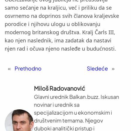
samo sećanje na kraljicu, već i priliku da se
osvrnemo na doprinos svih članova kraljevske
porodice i njihovu ulogu u oblikovanju
modernog britanskog društva. Kralj Čarls III,
kao njen naslednik, ima zadatak da nastavi
njen rad i očuva njeno nasleđe u budućnosti.
«
Prethodno
Sledeće
»
Miloš Radovanović
Glavni urednik Balkan.buzz. Iskusan
novinar i urednik sa
specijalizacijom u ekonomskim i
društvenim temama. Njegov
duboki analitički pristup i