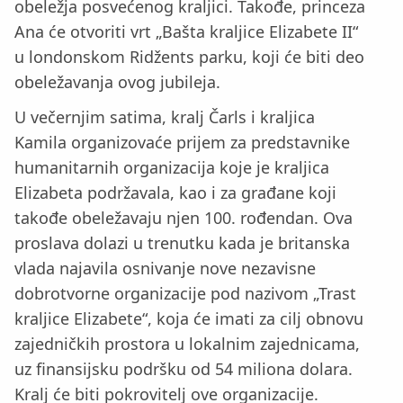
obeležja posvećenog kraljici. Takođe, princeza
Ana će otvoriti vrt „Bašta kraljice Elizabete II“
u londonskom Ridžents parku, koji će biti deo
obeležavanja ovog jubileja.
U večernjim satima, kralj Čarls i kraljica
Kamila organizovaće prijem za predstavnike
humanitarnih organizacija koje je kraljica
Elizabeta podržavala, kao i za građane koji
takođe obeležavaju njen 100. rođendan. Ova
proslava dolazi u trenutku kada je britanska
vlada najavila osnivanje nove nezavisne
dobrotvorne organizacije pod nazivom „Trast
kraljice Elizabete“, koja će imati za cilj obnovu
zajedničkih prostora u lokalnim zajednicama,
uz finansijsku podršku od 54 miliona dolara.
Kralj će biti pokrovitelj ove organizacije.