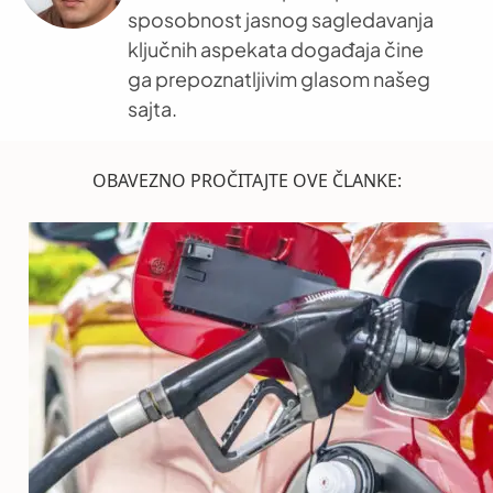
sposobnost jasnog sagledavanja
ključnih aspekata događaja čine
ga prepoznatljivim glasom našeg
sajta.
OBAVEZNO PROČITAJTE OVE ČLANKE: