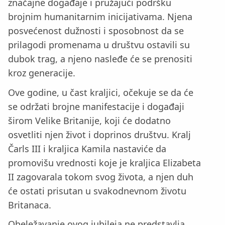
značajne događaje i pružajući podršku
brojnim humanitarnim inicijativama. Njena
posvećenost dužnosti i sposobnost da se
prilagodi promenama u društvu ostavili su
dubok trag, a njeno nasleđe će se prenositi
kroz generacije.
Ove godine, u čast kraljici, očekuje se da će
se održati brojne manifestacije i događaji
širom Velike Britanije, koji će dodatno
osvetliti njen život i doprinos društvu. Kralj
Čarls III i kraljica Kamila nastaviće da
promovišu vrednosti koje je kraljica Elizabeta
II zagovarala tokom svog života, a njen duh
će ostati prisutan u svakodnevnom životu
Britanaca.
Obeležavanje ovog jubileja ne predstavlja