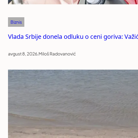
Biznis
Vlada Srbije donela odluku o ceni goriva: Važi
avgust 8, 2026
.
Miloš Radovanović