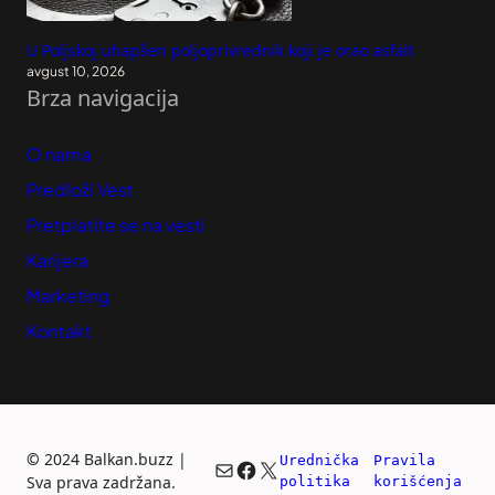
U Poljskoj uhapšen poljoprivrednik koji je orao asfalt
avgust 10, 2026
Brza navigacija
O nama
Predloži Vest
Pretplatite se na vesti
Karijera
Marketing
Kontakt
©
2024 Balkan.buzz |
Urednička 
Pravila 
Mail
Facebook
X
Sva prava zadržana.
politika
korišćenja