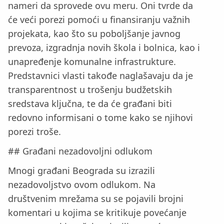
nameri da sprovede ovu meru. Oni tvrde da
će veći porezi pomoći u finansiranju važnih
projekata, kao što su poboljšanje javnog
prevoza, izgradnja novih škola i bolnica, kao i
unapređenje komunalne infrastrukture.
Predstavnici vlasti takođe naglašavaju da je
transparentnost u trošenju budžetskih
sredstava ključna, te da će građani biti
redovno informisani o tome kako se njihovi
porezi troše.
## Građani nezadovoljni odlukom
Mnogi građani Beograda su izrazili
nezadovoljstvo ovom odlukom. Na
društvenim mrežama su se pojavili brojni
komentari u kojima se kritikuje povećanje