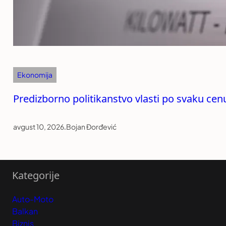
Ekonomija
Predizborno politikanstvo vlasti po svaku cen
avgust 10, 2026
.
Bojan Đorđević
Kategorije
Auto-Moto
Balkan
Biznis