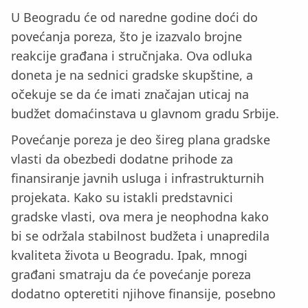
U Beogradu će od naredne godine doći do
povećanja poreza, što je izazvalo brojne
reakcije građana i stručnjaka. Ova odluka
doneta je na sednici gradske skupštine, a
očekuje se da će imati značajan uticaj na
budžet domaćinstava u glavnom gradu Srbije.
Povećanje poreza je deo šireg plana gradske
vlasti da obezbedi dodatne prihode za
finansiranje javnih usluga i infrastrukturnih
projekata. Kako su istakli predstavnici
gradske vlasti, ova mera je neophodna kako
bi se održala stabilnost budžeta i unapredila
kvaliteta života u Beogradu. Ipak, mnogi
građani smatraju da će povećanje poreza
dodatno opteretiti njihove finansije, posebno