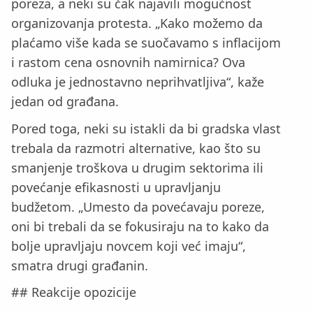
poreza, a neki su čak najavili mogućnost
organizovanja protesta. „Kako možemo da
plaćamo više kada se suočavamo s inflacijom
i rastom cena osnovnih namirnica? Ova
odluka je jednostavno neprihvatljiva“, kaže
jedan od građana.
Pored toga, neki su istakli da bi gradska vlast
trebala da razmotri alternative, kao što su
smanjenje troškova u drugim sektorima ili
povećanje efikasnosti u upravljanju
budžetom. „Umesto da povećavaju poreze,
oni bi trebali da se fokusiraju na to kako da
bolje upravljaju novcem koji već imaju“,
smatra drugi građanin.
## Reakcije opozicije