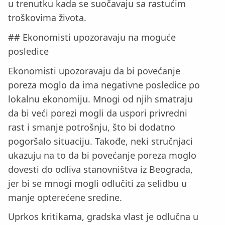
u trenutku kada se suočavaju sa rastućim
troškovima života.
## Ekonomisti upozoravaju na moguće
posledice
Ekonomisti upozoravaju da bi povećanje
poreza moglo da ima negativne posledice po
lokalnu ekonomiju. Mnogi od njih smatraju
da bi veći porezi mogli da uspori privredni
rast i smanje potrošnju, što bi dodatno
pogoršalo situaciju. Takođe, neki stručnjaci
ukazuju na to da bi povećanje poreza moglo
dovesti do odliva stanovništva iz Beograda,
jer bi se mnogi mogli odlučiti za selidbu u
manje opterećene sredine.
Uprkos kritikama, gradska vlast je odlučna u