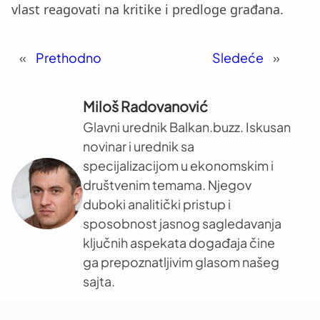
vlast reagovati na kritike i predloge građana.
«
Prethodno
Sledeće
»
Miloš Radovanović
Glavni urednik Balkan.buzz. Iskusan
novinar i urednik sa
specijalizacijom u ekonomskim i
društvenim temama. Njegov
duboki analitički pristup i
sposobnost jasnog sagledavanja
ključnih aspekata događaja čine
ga prepoznatljivim glasom našeg
sajta.