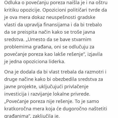
Odluka o povećanju poreza naišla je i na oštru
kritiku opozicije. Opozicioni političari tvrde da
je ova mera dokaz neuspešnosti gradske
vlasti da upravlja finansijama i da bi trebalo
da se preispita način kako se troše javna
sredstva. „Umesto da se bave stvarnim
problemima građana, oni se odlučuju za
povećanje poreza kao lakše rešenje“, izjavila
je jedna opoziciona liderka.
Ona je dodala da bi vlast trebala da razmotri i
druge načine kako bi obezbedila sredstva za
javne projekte, uključujući privlačenje
investicija i razvijanje lokalne privrede.
„Povećanje poreza nije rešenje. To je samo
kratkoročna mera koja će dugoročno naštetiti
građanima“, zaključila je.