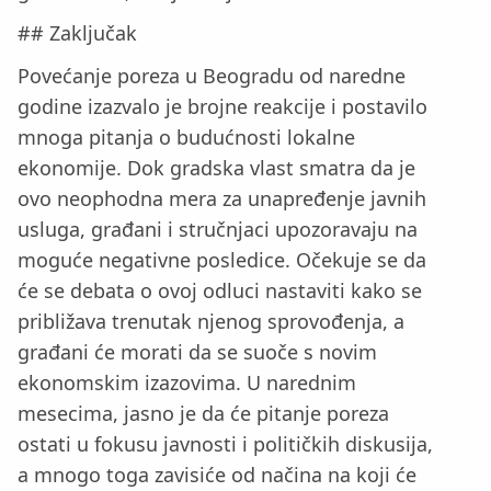
## Zaključak
Povećanje poreza u Beogradu od naredne
godine izazvalo je brojne reakcije i postavilo
mnoga pitanja o budućnosti lokalne
ekonomije. Dok gradska vlast smatra da je
ovo neophodna mera za unapređenje javnih
usluga, građani i stručnjaci upozoravaju na
moguće negativne posledice. Očekuje se da
će se debata o ovoj odluci nastaviti kako se
približava trenutak njenog sprovođenja, a
građani će morati da se suoče s novim
ekonomskim izazovima. U narednim
mesecima, jasno je da će pitanje poreza
ostati u fokusu javnosti i političkih diskusija,
a mnogo toga zavisiće od načina na koji će