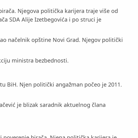
rača. Njegova politička karijera traje više od
a SDA Alije Izetbegovića i po struci je
kao načelnik opštine Novi Grad. Njegov politički
kciju ministra bezbednosti.
tu BiH. Njen politički angažman počeo je 2011.
ačević je blizak saradnik aktuelnog člana
 poverenje birača. Njena politička karijera je