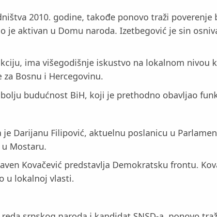
dništva 2010. godine, takođe ponovo traži poverenje bi
 je aktivan u Domu naroda. Izetbegović je sin osnivač
nkciju, ima višegodišnje iskustvo na lokalnom nivou 
e za Bosnu i Hercegovinu.
a bolju budućnost BiH, koji je prethodno obavljao fun
je Darijanu Filipović, aktuelnu poslanicu u Parlamen
 u Mostaru.
Slaven Kovačević predstavlja Demokratsku frontu. Kov
 u lokalnoj vlasti.
z reda srpskog naroda i kandidat SNSD-a, ponovo traži