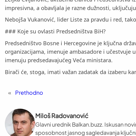
impresivna, a obavljala je razne dužnosti, uključuj
Nebojša Vukanović, lider Liste za pravdu i red, tako
### Koje su ovlasti Predsedništva BiH?
Predsedništvo Bosne i Hercegovine je ključna držav
organizacijama, imenuje ambasadore i učestvuje 
imenuju predsedavajućeg Veća ministara.
Birači će, stoga, imati važan zadatak da izaberu ka
«
Prethodno
Miloš Radovanović
Glavni urednik Balkan.buzz. Iskusan novi
sposobnost jasnog sagledavanja ključni