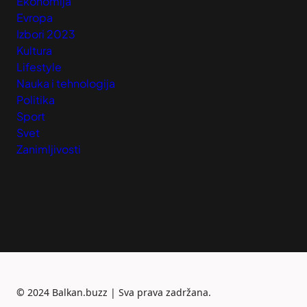
Ekonomija
Evropa
Izbori 2023
Kultura
Lifestyle
Nauka i tehnologija
Politika
Sport
Svet
Zanimljivosti
©
2024 Balkan.buzz | Sva prava zadržana.