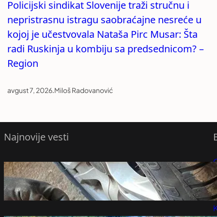
Policijski sindikat Slovenije traži stručnu i
nepristrasnu istragu saobraćajne nesreće u
kojoj je učestvovala Nataša Pirc Musar: Šta
radi Ruskinja u kombiju sa predsednicom? –
Region
avgust 7, 2026
.
Miloš Radovanović
Najnovije vesti
Da li nove gume treba postaviti naprijed
P
ili nazad
avgust 7, 2026
P
K