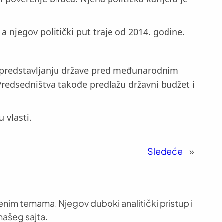
a njegov politički put traje od 2014. godine.
 u predstavljanju države pred međunarodnim
edsedništva takođe predlažu državni budžet i
 vlasti.
Sledeće
»
venim temama. Njegov duboki analitički pristup i
našeg sajta.