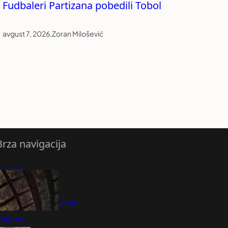
Fudbaleri Partizana pobedili Tobol
avgust 7, 2026
.
Zoran Milošević
Brza navigacija
O nama
redloži Vest
retplatite se na vesti
arijera