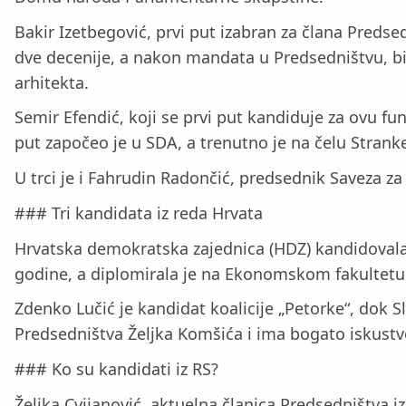
Bakir Izetbegović, prvi put izabran za člana Predse
dve decenije, a nakon mandata u Predsedništvu, bio
arhitekta.
Semir Efendić, koji se prvi put kandiduje za ovu fu
put započeo je u SDA, a trenutno je na čelu Strank
U trci je i Fahrudin Radončić, predsednik Saveza z
### Tri kandidata iz reda Hrvata
Hrvatska demokratska zajednica (HDZ) kandidovala 
godine, a diplomirala je na Ekonomskom fakultetu
Zdenko Lučić je kandidat koalicije „Petorke“, dok 
Predsedništva Željka Komšića i ima bogato iskustvo
### Ko su kandidati iz RS?
Željka Cvijanović, aktuelna članica Predsedništva i