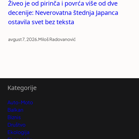
Živeo je od pirinča i povrća više od dve
decenije: Neverovatna štednja Japanca
ostavila svet bez teksta
avgust 7, 2026
.
Miloš Radovanović
Kategorije
Auto-Moto
Balkan
Biznis
Društvo
Ekologija