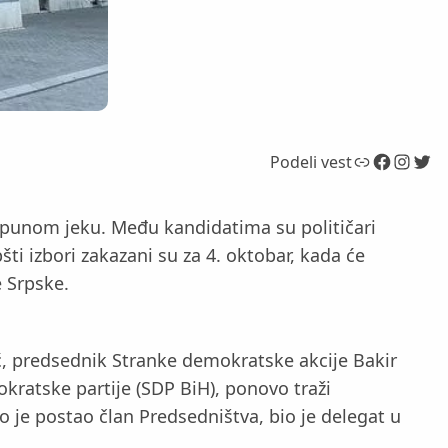
Link
Facebook
Instagram
Twitter
Podeli vest
u punom jeku. Među kandidatima su političari
pšti izbori zakazani su za 4. oktobar, kada će
e Srpske.
ić, predsednik Stranke demokratske akcije Bakir
kratske partije (SDP BiH), ponovo traži
o je postao član Predsedništva, bio je delegat u