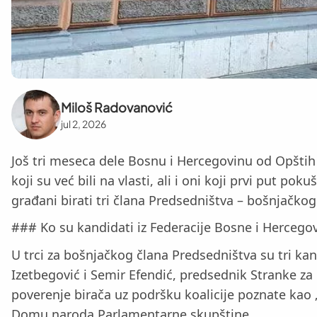
Miloš Radovanović
jul 2, 2026
Još tri meseca dele Bosnu i Hercegovinu od Opštih
koji su već bili na vlasti, ali i oni koji prvi put p
građani birati tri člana Predsedništva – bošnjačkog
### Ko su kandidati iz Federacije Bosne i Hercego
U trci za bošnjačkog člana Predsedništva su tri ka
Izetbegović i Semir Efendić, predsednik Stranke za
poverenje birača uz podršku koalicije poznate kao „
Domu naroda Parlamentarne skupštine.