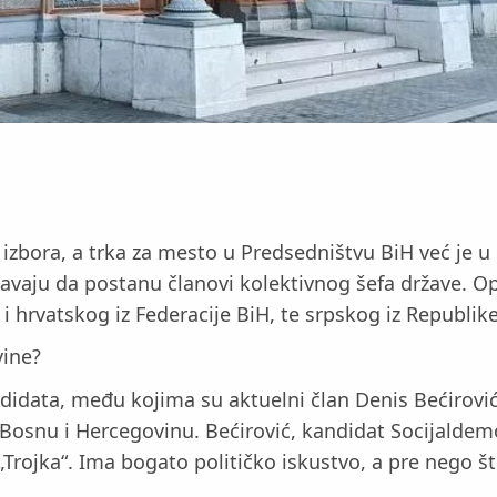
 izbora, a trka za mesto u Predsedništvu BiH već je 
okušavaju da postanu članovi kolektivnog šefa države. O
 i hrvatskog iz Federacije BiH, te srpskog iz Republik
vine?
ndidata, među kojima su aktuelni član Denis Bećirov
 Bosnu i Hercegovinu. Bećirović, kandidat Socijaldemo
Trojka“. Ima bogato političko iskustvo, a pre nego št