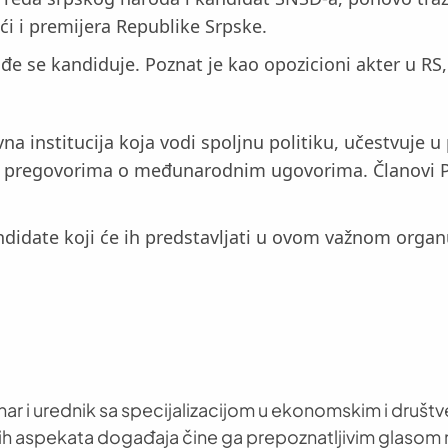
ući i premijera Republike Srpske.
đe se kandiduje. Poznat je kao opozicioni akter u RS, 
na institucija koja vodi spoljnu politiku, učestvuje
u pregovorima o međunarodnim ugovorima. Članovi Pr
ndidate koji će ih predstavljati u ovom važnom organu
nar i urednik sa specijalizacijom u ekonomskim i društ
h aspekata događaja čine ga prepoznatljivim glasom 