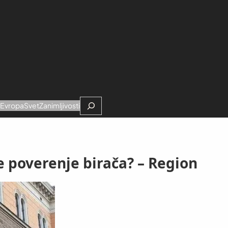
Search
e
Evropa
Svet
Zanimljivosti
e poverenje birača? – Region