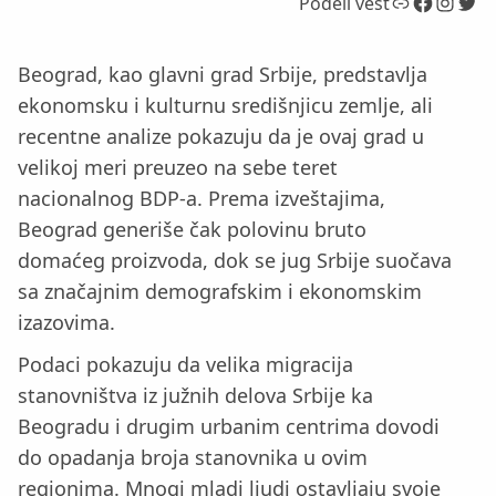
Link
Facebook
Instagram
Twitter
Podeli vest
Beograd, kao glavni grad Srbije, predstavlja
ekonomsku i kulturnu središnjicu zemlje, ali
recentne analize pokazuju da je ovaj grad u
velikoj meri preuzeo na sebe teret
nacionalnog BDP-a. Prema izveštajima,
Beograd generiše čak polovinu bruto
domaćeg proizvoda, dok se jug Srbije suočava
sa značajnim demografskim i ekonomskim
izazovima.
Podaci pokazuju da velika migracija
stanovništva iz južnih delova Srbije ka
Beogradu i drugim urbanim centrima dovodi
do opadanja broja stanovnika u ovim
regionima. Mnogi mladi ljudi ostavljaju svoje