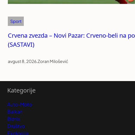
Sport
Crvena zvezda – Novi Pazar: Crveno-beli na p
(SASTAVI)
avgust 8, 2026
.
Zoran Milošević
Kategorije
Auto-Moto
Balkan
Biznis
Društvo
Ekologija