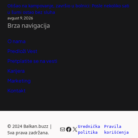
Otišao na kampovanje, završio u bolnici: Posle nekoliko sati
u šumi ostao bez sluha
avgust 9, 2026
Brza navigacija
O nama
Predloži Vest
Pretplatite se na vesti
Karijera
Marketing
Kontakt
©
2024 Balkan.buzz |
Urednička 
Pravila 
Mail
Facebook
X
Sva prava zadržana.
politika
korišćenja