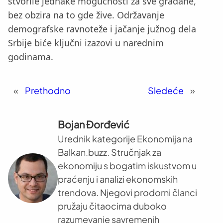
stvorile jednake mogućnosti za sve građane,
bez obzira na to gde žive. Održavanje
demografske ravnoteže i jačanje južnog dela
Srbije biće ključni izazovi u narednim
godinama.
«
Prethodno
Sledeće
»
Bojan Đorđević
Urednik kategorije Ekonomija na
Balkan.buzz. Stručnjak za
ekonomiju s bogatim iskustvom u
praćenju i analizi ekonomskih
trendova. Njegovi prodorni članci
pružaju čitaocima duboko
razumevanje savremenih