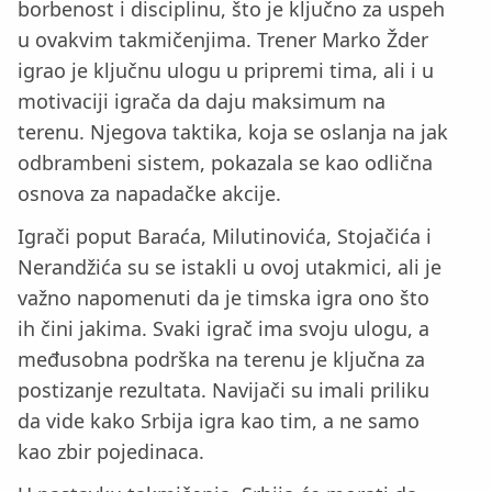
borbenost i disciplinu, što je ključno za uspeh
u ovakvim takmičenjima. Trener Marko Žder
igrao je ključnu ulogu u pripremi tima, ali i u
motivaciji igrača da daju maksimum na
terenu. Njegova taktika, koja se oslanja na jak
odbrambeni sistem, pokazala se kao odlična
osnova za napadačke akcije.
Igrači poput Baraća, Milutinovića, Stojačića i
Nerandžića su se istakli u ovoj utakmici, ali je
važno napomenuti da je timska igra ono što
ih čini jakima. Svaki igrač ima svoju ulogu, a
međusobna podrška na terenu je ključna za
postizanje rezultata. Navijači su imali priliku
da vide kako Srbija igra kao tim, a ne samo
kao zbir pojedinaca.