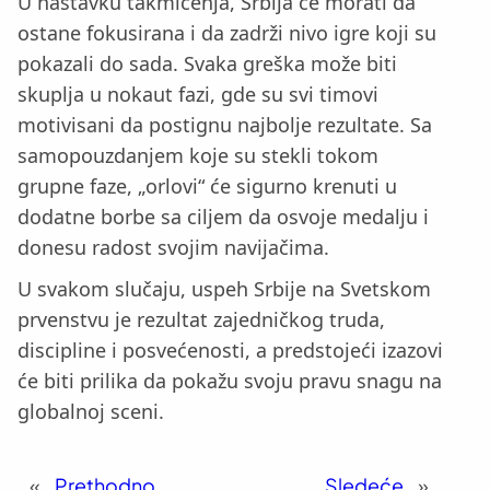
U nastavku takmičenja, Srbija će morati da
ostane fokusirana i da zadrži nivo igre koji su
pokazali do sada. Svaka greška može biti
skuplja u nokaut fazi, gde su svi timovi
motivisani da postignu najbolje rezultate. Sa
samopouzdanjem koje su stekli tokom
grupne faze, „orlovi“ će sigurno krenuti u
dodatne borbe sa ciljem da osvoje medalju i
donesu radost svojim navijačima.
U svakom slučaju, uspeh Srbije na Svetskom
prvenstvu je rezultat zajedničkog truda,
discipline i posvećenosti, a predstojeći izazovi
će biti prilika da pokažu svoju pravu snagu na
globalnoj sceni.
«
Prethodno
Sledeće
»