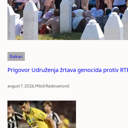
Balkan
Prigovor Udruženja žrtava genocida protiv RT
avgust 7, 2026
.
Miloš Radovanović