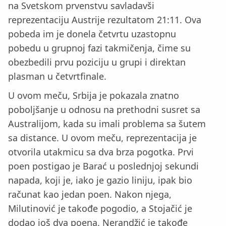
na Svetskom prvenstvu savladavši
reprezentaciju Austrije rezultatom 21:11. Ova
pobeda im je donela četvrtu uzastopnu
pobedu u grupnoj fazi takmičenja, čime su
obezbedili prvu poziciju u grupi i direktan
plasman u četvrtfinale.
U ovom meču, Srbija je pokazala znatno
poboljšanje u odnosu na prethodni susret sa
Australijom, kada su imali problema sa šutem
sa distance. U ovom meču, reprezentacija je
otvorila utakmicu sa dva brza pogotka. Prvi
poen postigao je Barać u poslednjoj sekundi
napada, koji je, iako je gazio liniju, ipak bio
računat kao jedan poen. Nakon njega,
Milutinović je takođe pogodio, a Stojačić je
dodao još dva poena. Nerandžić je takođe