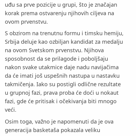
uđu sa prve pozicije u grupi, što je značajan
korak prema ostvarenju njihovih ciljeva na
ovom prvenstvu.
S obzirom na trenutnu formu i timsku hemiju,
Srbija deluje kao ozbiljan kandidat za medalju
na ovom Svetskom prvenstvu. Njihova
sposobnost da se prilagode i poboljšaju
nakon svake utakmice daje nadu navijačima
da će imati još uspešnih nastupa u nastavku
takmičenja. Iako su postigli odlične rezultate
u grupnoj fazi, prava proba će doći u nokaut
fazi, gde će pritisak i očekivanja biti mnogo
veći.
Osim toga, važno je napomenuti da je ova
generacija basketaša pokazala veliku