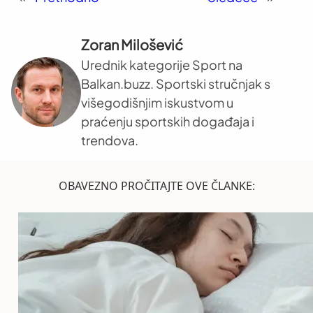
Zoran Milošević
Urednik kategorije Sport na
Balkan.buzz. Sportski stručnjak s
višegodišnjim iskustvom u
praćenju sportskih događaja i
trendova.
OBAVEZNO PROČITAJTE OVE ČLANKE: