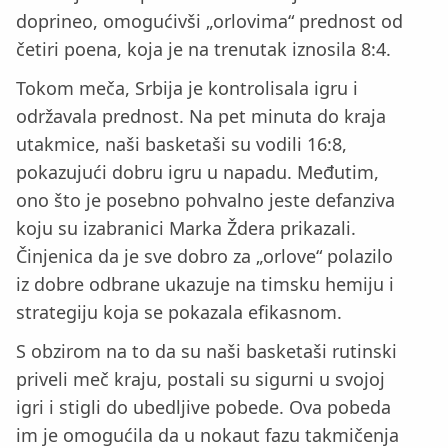
doprineo, omogućivši „orlovima“ prednost od
četiri poena, koja je na trenutak iznosila 8:4.
Tokom meča, Srbija je kontrolisala igru i
održavala prednost. Na pet minuta do kraja
utakmice, naši basketaši su vodili 16:8,
pokazujući dobru igru u napadu. Međutim,
ono što je posebno pohvalno jeste defanziva
koju su izabranici Marka Ždera prikazali.
Činjenica da je sve dobro za „orlove“ polazilo
iz dobre odbrane ukazuje na timsku hemiju i
strategiju koja se pokazala efikasnom.
S obzirom na to da su naši basketaši rutinski
priveli meč kraju, postali su sigurni u svojoj
igri i stigli do ubedljive pobede. Ova pobeda
im je omogućila da u nokaut fazu takmičenja