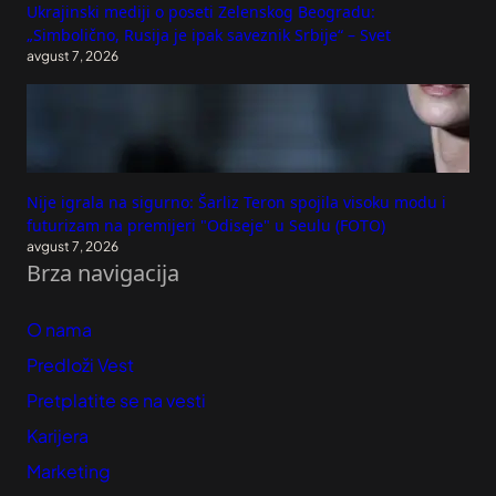
Ukrajinski mediji o poseti Zelenskog Beogradu:
„Simbolično, Rusija je ipak saveznik Srbije“ – Svet
avgust 7, 2026
Nije igrala na sigurno: Šarliz Teron spojila visoku modu i
futurizam na premijeri "Odiseje" u Seulu (FOTO)
avgust 7, 2026
Brza navigacija
O nama
Predloži Vest
Pretplatite se na vesti
Karijera
Marketing