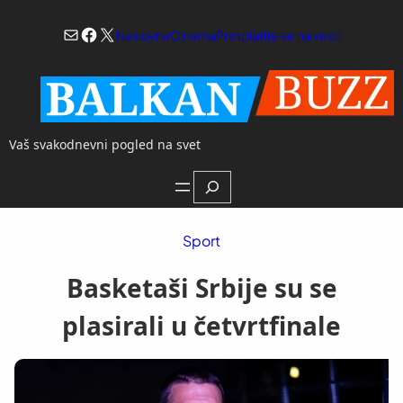
Skoči
Mail
Facebook
X
na
Naslovna
O nama
Pretplatite se na vesti
sadržaj
Vaš svakodnevni pogled na svet
Search
Sport
Basketaši Srbije su se
plasirali u četvrtfinale