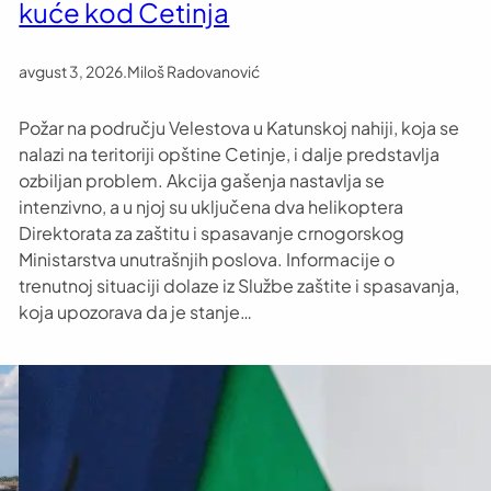
kuće kod Cetinja
avgust 3, 2026
.
Miloš Radovanović
Požar na području Velestova u Katunskoj nahiji, koja se
nalazi na teritoriji opštine Cetinje, i dalje predstavlja
ozbiljan problem. Akcija gašenja nastavlja se
intenzivno, a u njoj su uključena dva helikoptera
Direktorata za zaštitu i spasavanje crnogorskog
Ministarstva unutrašnjih poslova. Informacije o
trenutnoj situaciji dolaze iz Službe zaštite i spasavanja,
koja upozorava da je stanje…