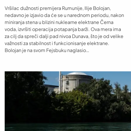
Vršilac dužnosti premijera Rumunije, Ilije Bolojan,
nedavno je izjavio da će se u narednom periodu, nakon
miniranja stena u blizini nuklearne elektrane Černa
voda, izvršiti operacija potapanja barži. Ova mera ima
za cilj da spreči dalji pad nivoa Dunava, što je od velike
važnosti za stabilnost i funkcionisanje elektrane.
Bolojan je na svom Fejsbuku naglasio…