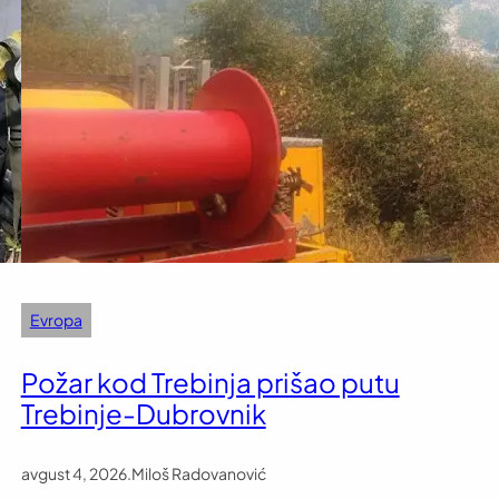
Evropa
Požar kod Trebinja prišao putu
Trebinje-Dubrovnik
avgust 4, 2026
.
Miloš Radovanović