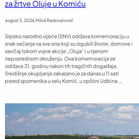
za žrtve Oluje u Komiću
avgust 3, 2026
.
Miloš Radovanović
Srpsko narodno vijeće (SNV) održava komemoraciju u
znak sećanja na sve one koji su izgubili živote, domove i
zavičaj tokom vojne akcije „Oluja“ i u njenom
neposrednom okruženju. Ova komemoracija se
održava 31. godinu nakon tih tragičnih događaja.
Središnje okupljanje zakazano je za danas u 11 sati
pored spomenika u selu Komić, u opštini Udbina.…