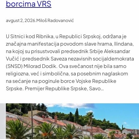
borcima VRS
avgust 2, 2026
.
Miloš Radovanović
U Sitnici kod Ribnika, u Republici Srpskoj, održana je
značajna manifestacija povodom slave hrama, Ilindana,
na kojoj su prisustvovali predsednik Srbije Aleksandar
Vučić i predsednik Saveza nezavisnih socijaldemokrata
(SNSD) Milorad Dodik. Ova svečanost nije bila samo
religiozna, već i simbolična, sa posebnim naglaskom
na sećanje na poginule borce Vojske Republike
Srpske. Premijer Republike Srpske, Savo…