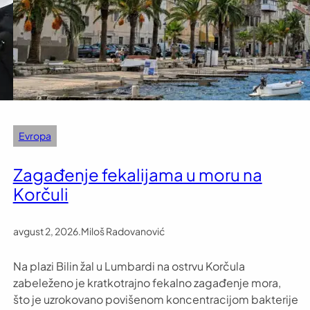
Evropa
Zagađenje fekalijama u moru na
Korčuli
avgust 2, 2026
.
Miloš Radovanović
Na plazi Bilin žal u Lumbardi na ostrvu Korčula
zabeleženo je kratkotrajno fekalno zagađenje mora,
što je uzrokovano povišenom koncentracijom bakterije