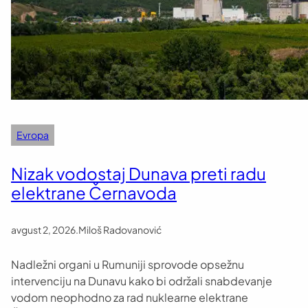
Evropa
Nizak vodostaj Dunava preti radu
elektrane Černavoda
avgust 2, 2026
.
Miloš Radovanović
Nadležni organi u Rumuniji sprovode opsežnu
intervenciju na Dunavu kako bi održali snabdevanje
vodom neophodno za rad nuklearne elektrane