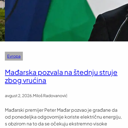
Evropa
Mađarska pozvala na štednju struje
zbog vrućina
avgust 2, 2026
.
Miloš Radovanović
Mađarski premijer Peter Mađar pozvao je građane da
od ponedeljka odgovornije koriste električnu energiju,
s obzirom na to da se očekuju ekstremno visoke