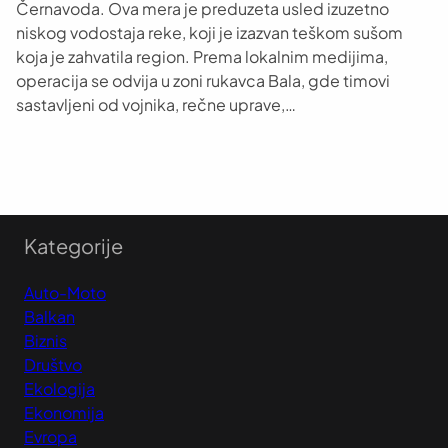
Černavoda. Ova mera je preduzeta usled izuzetno
niskog vodostaja reke, koji je izazvan teškom sušom
koja je zahvatila region. Prema lokalnim medijima,
operacija se odvija u zoni rukavca Bala, gde timovi
sastavljeni od vojnika, rečne uprave,…
Kategorije
Auto-Moto
Balkan
Biznis
Društvo
Ekologija
Ekonomija
Evropa