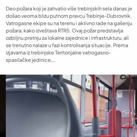
Deo požara koji je zahvatio više trebinjskih sela danas je
došao veoma blizu putnom pravcu Trebinje-Dubrovnik.
Vatrogasne ekipe su na terenu i aktivno rade na gašenju
požara, kako izveštava RTRS. Ovaj požar predstavlja
ozbiljnu pretnju za lokalne zajednice i infrastrukturu, ali
se trenutno nalaze u fazi kontrolisanja situacije. Prema
izjavama iz trebinjske Teritorijalne vatrogasno-
spasilačke jedinice,…