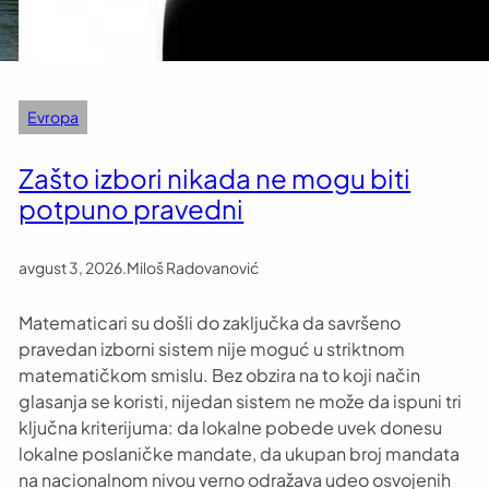
Evropa
Zašto izbori nikada ne mogu biti
potpuno pravedni
avgust 3, 2026
.
Miloš Radovanović
Matematicari su došli do zaključka da savršeno
pravedan izborni sistem nije moguć u striktnom
matematičkom smislu. Bez obzira na to koji način
glasanja se koristi, nijedan sistem ne može da ispuni tri
ključna kriterijuma: da lokalne pobede uvek donesu
lokalne poslaničke mandate, da ukupan broj mandata
na nacionalnom nivou verno odražava udeo osvojenih