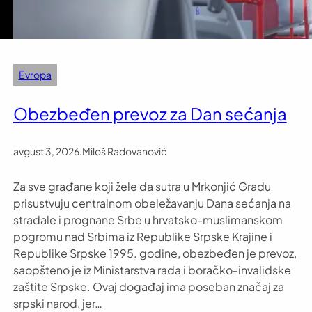
Evropa
Obezbeđen prevoz za Dan sećanja
avgust 3, 2026
.
Miloš Radovanović
Za sve građane koji žele da sutra u Mrkonjić Gradu
prisustvuju centralnom obeležavanju Dana sećanja na
stradale i prognane Srbe u hrvatsko-muslimanskom
pogromu nad Srbima iz Republike Srpske Krajine i
Republike Srpske 1995. godine, obezbeđen je prevoz,
saopšteno je iz Ministarstva rada i boračko-invalidske
zaštite Srpske. Ovaj događaj ima poseban značaj za
srpski narod, jer…