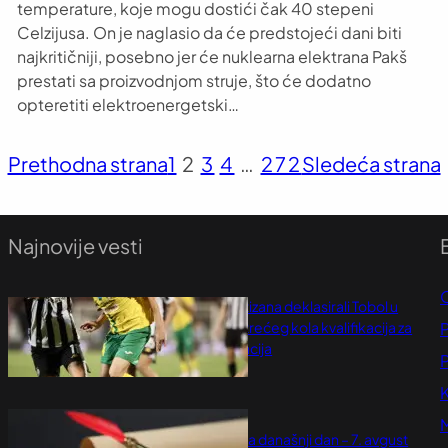
temperature, koje mogu dostići čak 40 stepeni
Celzijusa. On je naglasio da će predstojeći dani biti
najkritičniji, posebno jer će nuklearna elektrana Pakš
prestati sa proizvodnjom struje, što će dodatno
opteretiti elektroenergetski…
Prethodna strana
1
2
3
4
…
272
Sledeća strana
Najnovije vesti
Fudbaleri Partizana deklasirali Tobol u
P
prvom meču trećeg kola kvalifikacija za
Ligu konferencija
P
avgust 7, 2026
K
Dogodilo se na današnji dan – 7. avgust