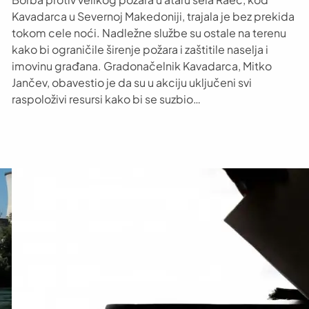
Kavadarca u Severnoj Makedoniji, trajala je bez prekida
tokom cele noći. Nadležne službe su ostale na terenu
kako bi ograničile širenje požara i zaštitile naselja i
imovinu građana. Gradonačelnik Kavadarca, Mitko
Jančev, obavestio je da su u akciju uključeni svi
raspoloživi resursi kako bi se suzbio…