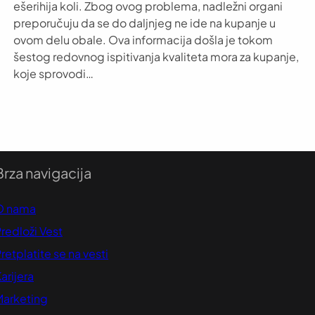
ešerihija koli. Zbog ovog problema, nadležni organi
preporučuju da se do daljnjeg ne ide na kupanje u
ovom delu obale. Ova informacija došla je tokom
šestog redovnog ispitivanja kvaliteta mora za kupanje,
koje sprovodi…
Brza navigacija
O nama
redloži Vest
retplatite se na vesti
arijera
Marketing