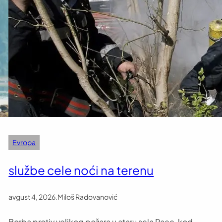
Evropa
službe cele noći na terenu
avgust 4, 2026
.
Miloš Radovanović
Borba protiv velikog požara u ataru sela Raec, kod