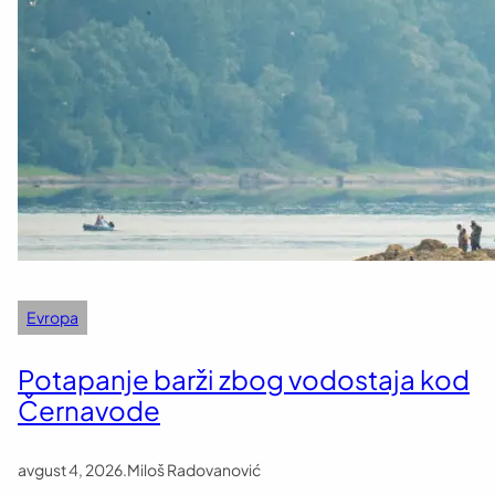
Evropa
Potapanje barži zbog vodostaja kod
Černavode
avgust 4, 2026
.
Miloš Radovanović