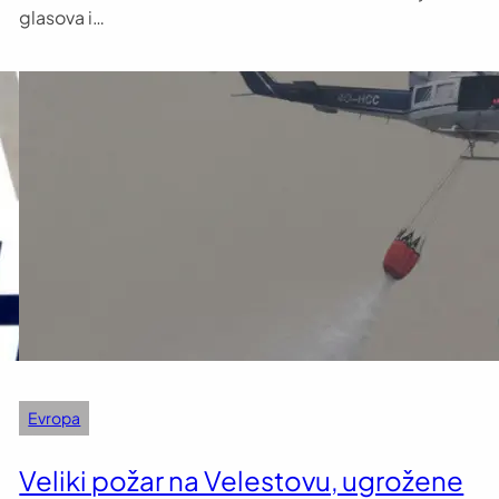
glasova i…
Evropa
Veliki požar na Velestovu, ugrožene