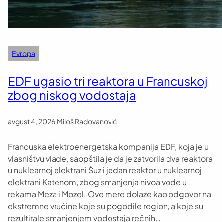
Evropa
EDF ugasio tri reaktora u Francuskoj
zbog niskog vodostaja
avgust 4, 2026
.
Miloš Radovanović
Francuska elektroenergetska kompanija EDF, koja je u
vlasništvu vlade, saopštila je da je zatvorila dva reaktora
u nuklearnoj elektrani Šuz i jedan reaktor u nuklearnoj
elektrani Katenom, zbog smanjenja nivoa vode u
rekama Meza i Mozel. Ove mere dolaze kao odgovor na
ekstremne vrućine koje su pogodile region, a koje su
rezultirale smanjenjem vodostaja rečnih…