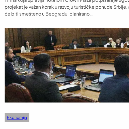
projekat je važan korak u razvoju turističke ponude Srbije
će biti smešteno u Beogradu, planirano…
Ekonomija