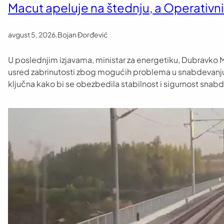
Macut apeluje na štednju, a Operativni t
avgust 5, 2026
.
Bojan Đorđević
U poslednjim izjavama, ministar za energetiku, Dubravko 
usred zabrinutosti zbog mogućih problema u snabdevanju en
ključna kako bi se obezbedila stabilnost i sigurnost sna