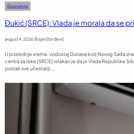
Ekonomija
Đukić (SRCE): Vlada je morala da se 
avgust 4, 2026
.
Bojan Đorđević
U poslednje vreme, vodostaj Dunava kod Novog Sada značaj
centra za reke (SRCE) istakao je da je Vlada Republike Srbi
postali sve učestaliji.…