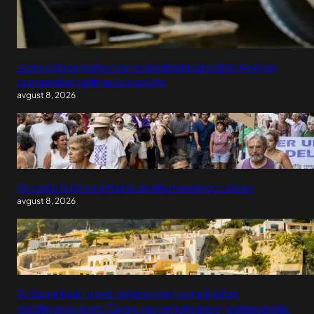
Jedna odluka može uticati na bezbednost vožnje: Novi par
guma treba staviti na ovu osovinu
avgust 8, 2026
Protest u Soljeru na Majorki protiv masovnog turizma
avgust 8, 2026
Svi idu na Kapri, a ovo italijansko ostrvo nudi sličan
mediteranski šarm: Čekaju vas termalni izvori, prelepe plaže i