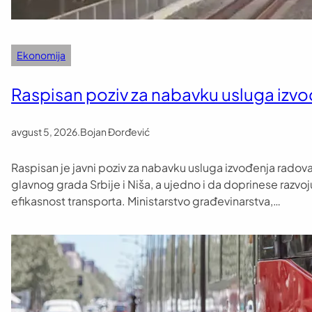
Ekonomija
Raspisan poziv za nabavku usluga izv
avgust 5, 2026
.
Bojan Đorđević
Raspisan je javni poziv za nabavku usluga izvođenja radov
glavnog grada Srbije i Niša, a ujedno i da doprinese razvo
efikasnost transporta. Ministarstvo građevinarstva,…