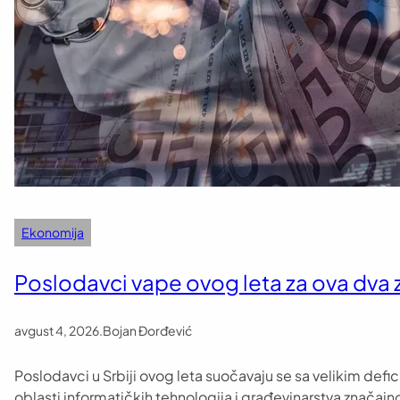
Ekonomija
Poslodavci vape ovog leta za ova dva
avgust 4, 2026
.
Bojan Đorđević
Poslodavci u Srbiji ovog leta suočavaju se sa velikim de
oblasti informatičkih tehnologija i građevinarstva značajn