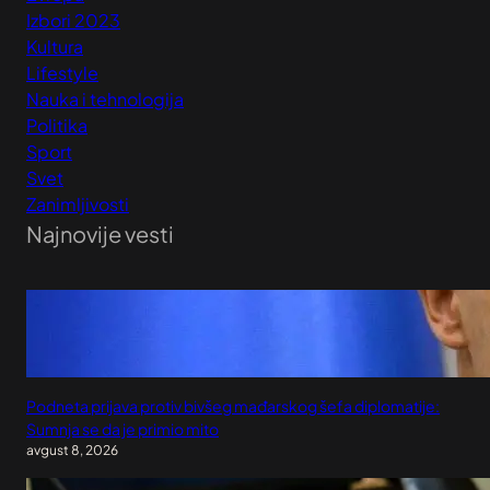
Izbori 2023
Kultura
Lifestyle
Nauka i tehnologija
Politika
Sport
Svet
Zanimljivosti
Najnovije vesti
Podneta prijava protiv bivšeg mađarskog šefa diplomatije:
Sumnja se da je primio mito
avgust 8, 2026