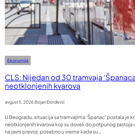
Ekonomija
CLS: Nijedan od 30 tramvaja ‘Španaca’
neotklonjenih kvarova
avgust 5, 2026
.
Bojan Đorđević
U Beogradu, situacija sa tramvajima ‘Španac’ postala je kr
neotklonjenih kvarova koji su doveli do potpunog zastoja 
na javni prevoz, posebno u vreme kada su…