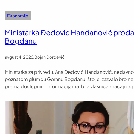
Ekonomija
Ministarka Đedović Handanović prodal
Bogdanu
avgust 4, 2026
.
Bojan Đorđević
Ministarka za privredu, Ana Đedović Handanović, nedavno j
poznatom glumcu Goranu Bogdanu, što je izazvalo brojne
prema dostupnim informacijama, bila vlasnica značajnog