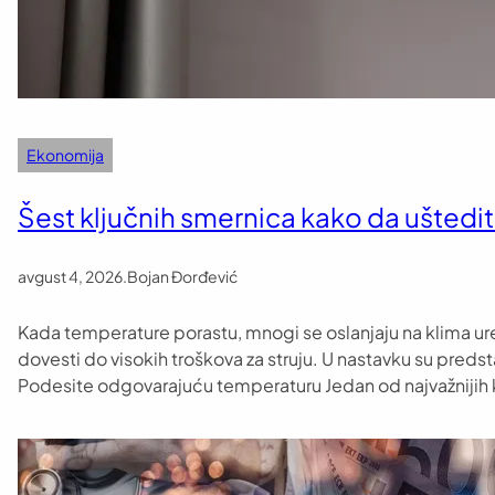
Ekonomija
Šest ključnih smernica kako da uštedit
avgust 4, 2026
.
Bojan Đorđević
Kada temperature porastu, mnogi se oslanjaju na klima ure
dovesti do visokih troškova za struju. U nastavku su pred
Podesite odgovarajuću temperaturu Jedan od najvažnijih