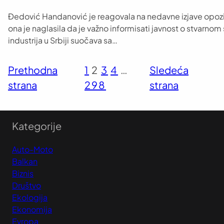
Đedović Handanović je reagovala na nedavne izjave opozicij
ona je naglasila da je važno informisati javnost o stvarnom 
industrija u Srbiji suočava sa…
Prethodna
1
2
3
4
…
Sledeća
strana
298
strana
Kategorije
Auto-Moto
Balkan
Biznis
Društvo
Ekologija
Ekonomija
Evropa