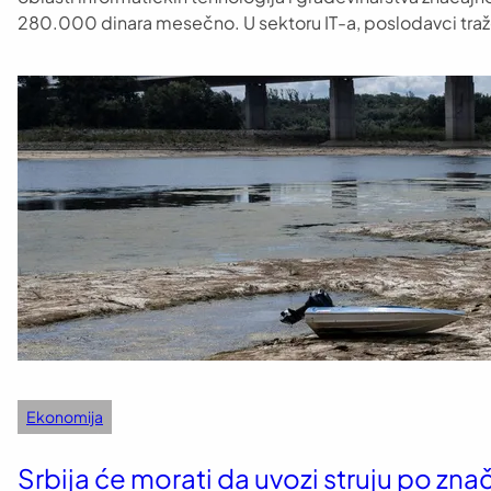
280.000 dinara mesečno. U sektoru IT-a, poslodavci tra
Ekonomija
Srbija će morati da uvozi struju po znač