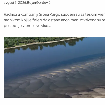
avgust 5, 2026
.
Bojan Đorđević
Radnici u kompaniji Srbija Kargo suočeni su sa teškim vrem
radnikom koji je želeo da ostane anoniman, otkrivena su ne
poslednje vreme sve više…