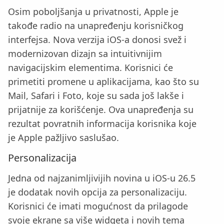
Osim poboljšanja u privatnosti, Apple je
takođe radio na unapređenju korisničkog
interfejsa. Nova verzija iOS-a donosi svež i
modernizovan dizajn sa intuitivnijim
navigacijskim elementima. Korisnici će
primetiti promene u aplikacijama, kao što su
Mail, Safari i Foto, koje su sada još lakše i
prijatnije za korišćenje. Ova unapređenja su
rezultat povratnih informacija korisnika koje
je Apple pažljivo saslušao.
Personalizacija
Jedna od najzanimljivijih novina u iOS-u 26.5
je dodatak novih opcija za personalizaciju.
Korisnici će imati mogućnost da prilagode
svoje ekrane sa više widgeta i novih tema