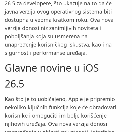
26.5 za developere, što ukazuje na to da će
javna verzija ovog operativnog sistema biti
dostupna u veoma kratkom roku. Ova nova
verzija donosi niz zanimljivih noviteta i
poboljšanja koja su usmerena na
unapređenje korisničkog iskustva, kao i na
sigurnost i performanse uređaja.
Glavne novine u iOS
26.5
Kao što je to uobičajeno, Apple je pripremio
nekoliko ključnih funkcija koje će obradovati
korisnike i omogućiti im bolje korišćenje
njihovih uređaja. Ova nova verzija donosi