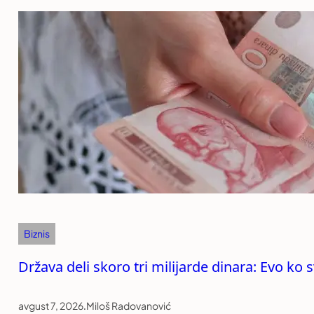
Biznis
Država deli skoro tri milijarde dinara: Evo k
avgust 7, 2026
.
Miloš Radovanović