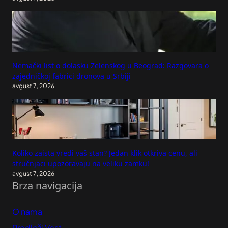
Nemački list o dolasku Zelenskog u Beograd: Razgovara o
zajedničkoj fabrici dronova u Srbiji
avgust 7, 2026
Koliko zaista vredi vaš stan? Jedan klik otkriva cenu, ali
stručnjaci upozoravaju na veliku zamku!
avgust 7, 2026
Brza navigacija
O nama
Predloži Vest