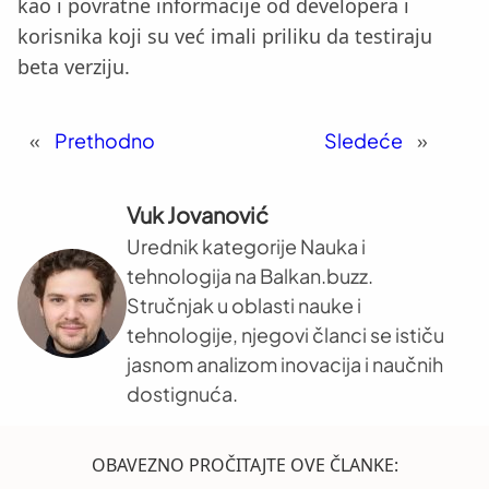
kao i povratne informacije od developera i
korisnika koji su već imali priliku da testiraju
beta verziju.
«
Prethodno
Sledeće
»
Vuk Jovanović
Urednik kategorije Nauka i
tehnologija na Balkan.buzz.
Stručnjak u oblasti nauke i
tehnologije, njegovi članci se ističu
jasnom analizom inovacija i naučnih
dostignuća.
OBAVEZNO PROČITAJTE OVE ČLANKE: