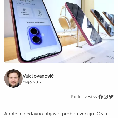
Vuk Jovanović
maj 6, 2026
Link
Facebook
Instagram
Twitter
Podeli vest
Apple je nedavno objavio probnu verziju iOS-a