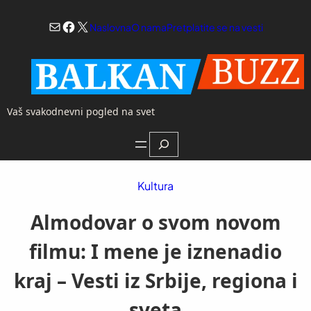
Skoči
Mail
Facebook
X
na
Naslovna
O nama
Pretplatite se na vesti
sadržaj
Vaš svakodnevni pogled na svet
Search
Kultura
Almodovar o svom novom
filmu: I mene je iznenadio
kraj – Vesti iz Srbije, regiona i
sveta