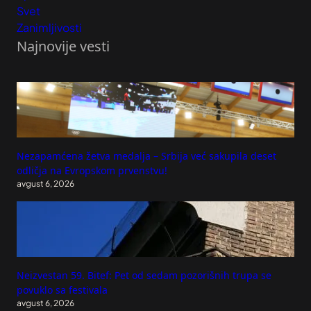
Svet
Zanimljivosti
Najnovije vesti
Nezapamćena žetva medalja – Srbija već sakupila deset
odličja na Evropskom prvenstvu!
avgust 6, 2026
Neizvestan 59. Bitef: Pet od sedam pozorišnih trupa se
povuklo sa festivala
avgust 6, 2026