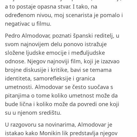
a to postaje opasna stvar. I tako, na
određenom nivou, moj scenarista je pomalo i
negativac u filmu.
Pedro Almodovar, poznati španski reditelj, u
svom najnovijem delu ponovo istražuje
složene ljudske emocije i međuljudske
odnose. Njegov najnoviji film, koji je izazvao
brojne diskusije i kritike, bavi se temama
identiteta, samorefleksije i granica
umetnosti. Almodovar se često suočava s
pitanjima o tome koliko umetnost može da
bude lična i koliko može da povredi one koji
su u njenom središtu.
U razgovoru sa novinarima, Almodovar je
istakao kako Monikin lik predstavlja njegov