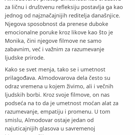
za ličnu i društvenu refleksiju postavlja ga kao
jednog od najznačajnijih reditelja današnjice.
Njegova sposobnost da prenese duboke
emocionalne poruke kroz likove kao što je
Monika, čini njegove filmove ne samo
zabavnim, već i važnim za razumevanje
ljudske prirode.
Kako se svet menja, tako se i umetnost
prilagođava. Almodovarova dela često su
odraz vremena u kojem živimo, ali i večnih
ljudskih borbi. Kroz svoje filmove, on nas
podseća na to da je umetnost moćan alat za
razumevanje, empatiju i promenu. U tom
smislu, Almodovar ostaje jedan od
najuticajnijih glasova u savremenoj