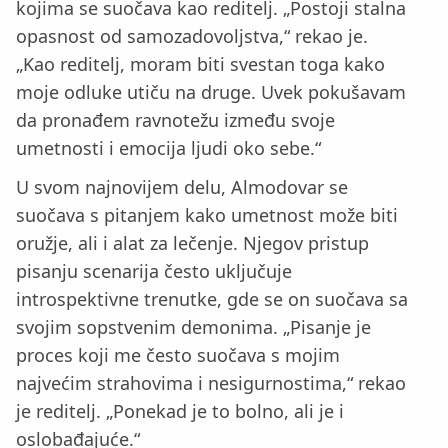
kojima se suočava kao reditelj. „Postoji stalna
opasnost od samozadovoljstva,“ rekao je.
„Kao reditelj, moram biti svestan toga kako
moje odluke utiču na druge. Uvek pokušavam
da pronađem ravnotežu između svoje
umetnosti i emocija ljudi oko sebe.“
U svom najnovijem delu, Almodovar se
suočava s pitanjem kako umetnost može biti
oružje, ali i alat za lečenje. Njegov pristup
pisanju scenarija često uključuje
introspektivne trenutke, gde se on suočava sa
svojim sopstvenim demonima. „Pisanje je
proces koji me često suočava s mojim
najvećim strahovima i nesigurnostima,“ rekao
je reditelj. „Ponekad je to bolno, ali je i
oslobađajuće.“