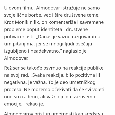
U ovom filmu, Almodovar istražuje ne samo
svoje lične borbe, već i šire društvene teme.
Kroz Monikin lik, on komentariše i savremene
probleme poput identiteta i društvene
prihvaćenosti. „Danas je važno razgovarati o
tim pitanjima, jer se mnogi ljudi osećaju
izgubljeno i neadekvatno,“ naglasio je
Almodovar.
Režiser se takođe osvrnuo na reakcije publike
na svoj rad. „Svaka reakcija, bilo pozitivna ili
negativna, je važna. To je deo umetničkog
procesa. Ne možemo očekivati da će svi voleti
ono što radimo, ali važno je da izazovemo
emocije,“ rekao je.
Almodovarov pristup umetnosti kao sredstvu