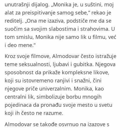
unutrašnji dijalog. „Monika je, u suštini, moj
alat za preispitivanje samog sebe,“ rekao je
reditelj. „Ona me izaziva, podstiče me da se
suočim sa svojim slabostima i strahovima. U
tom smislu, Monika nije samo lik u filmu, već
i deo mene.“
Kroz svoje filmove, Almodovar često istražuje
teme seksualnosti, ljubavi i gubitka. Njegova
sposobnost da prikaže kompleksne likove,
koji su istovremeno ranjivi i snažni, čini
njegove priče univerzalnim. Monika, kao
centralni lik, simbolizuje borbu mnogih
pojedinaca da pronađu svoje mesto u svetu
koji ih često ne razume.
Almodovar se takođe osvrnuo na izazove s