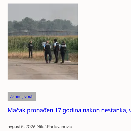
Zanimljivosti
Mačak pronađen 17 godina nakon nestanka, v
avgust 5, 2026
.
Miloš Radovanović