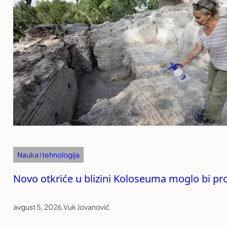
Nauka i tehnologija
Novo otkriće u blizini Koloseuma moglo bi pr
avgust 5, 2026
.
Vuk Jovanović