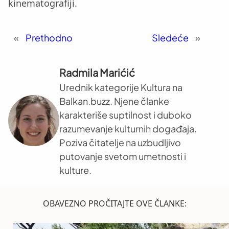
kinematografiji.
«
Prethodno
Sledeće
»
Radmila Marićić
Urednik kategorije Kultura na
Balkan.buzz. Njene članke
karakteriše suptilnost i duboko
razumevanje kulturnih događaja.
Poziva čitatelje na uzbudljivo
putovanje svetom umetnosti i
kulture.
OBAVEZNO PROČITAJTE OVE ČLANKE: