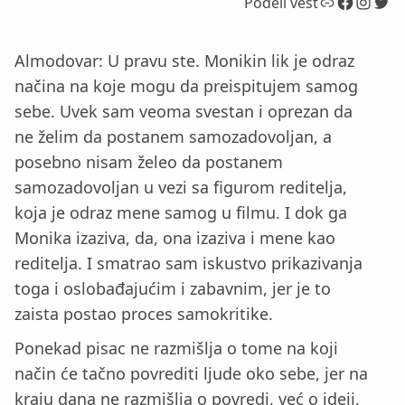
Link
Facebook
Instagram
Twitter
Podeli vest
Almodovar: U pravu ste. Monikin lik je odraz
načina na koje mogu da preispitujem samog
sebe. Uvek sam veoma svestan i oprezan da
ne želim da postanem samozadovoljan, a
posebno nisam želeo da postanem
samozadovoljan u vezi sa figurom reditelja,
koja je odraz mene samog u filmu. I dok ga
Monika izaziva, da, ona izaziva i mene kao
reditelja. I smatrao sam iskustvo prikazivanja
toga i oslobađajućim i zabavnim, jer je to
zaista postao proces samokritike.
Ponekad pisac ne razmišlja o tome na koji
način će tačno povrediti ljude oko sebe, jer na
kraju dana ne razmišlja o povredi, već o ideji,