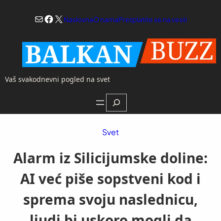
Skoči
Mail
Facebook
X
na
Naslovna
O nama
Pretplatite se na vesti
sadržaj
Vaš svakodnevni pogled na svet
Search
Svet
Alarm iz Silicijumske doline:
AI već piše sopstveni kod i
sprema svoju naslednicu,
ljudi bi uskoro mogli da