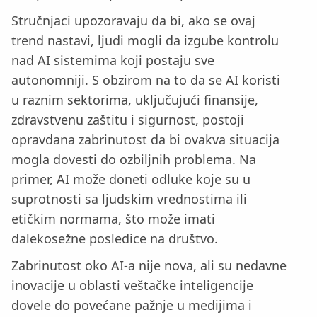
Stručnjaci upozoravaju da bi, ako se ovaj
trend nastavi, ljudi mogli da izgube kontrolu
nad AI sistemima koji postaju sve
autonomniji. S obzirom na to da se AI koristi
u raznim sektorima, uključujući finansije,
zdravstvenu zaštitu i sigurnost, postoji
opravdana zabrinutost da bi ovakva situacija
mogla dovesti do ozbiljnih problema. Na
primer, AI može doneti odluke koje su u
suprotnosti sa ljudskim vrednostima ili
etičkim normama, što može imati
dalekosežne posledice na društvo.
Zabrinutost oko AI-a nije nova, ali su nedavne
inovacije u oblasti veštačke inteligencije
dovele do povećane pažnje u medijima i