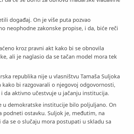
ili događaj. On je više puta pozvao
mo neophodne zakonske propise, i da, biće reči
aćeno kroz pravni akt kako bi se obnovila
ke, ali je naglasio da se tačan model mora tek
rska republika nije u vlasništvu Tamaša Suljoka
ka kako bi razgovarali o njegovoj odgovornosti,
a aktivno učestvuje u jačanju institucija.
 u demokratske institucije bilo poljuljano. On
a podneti ostavku. Suljok je, međutim, na
 da se o slučaju mora postupati u skladu sa