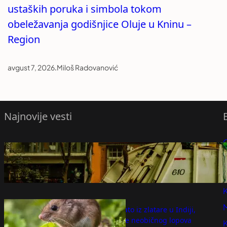
ustaških poruka i simbola tokom
obeležavanja godišnjice Oluje u Kninu –
Region
avgust 7, 2026
.
Miloš Radovanović
Najnovije vesti
Tiket završio u smeću: Radnici čistoće
P
krenuli u potragu za milionima
avgust 8, 2026
P
K
Miš odneo zlato iz zlatare u Indiji,
kamere otkrile neobičnog lopova