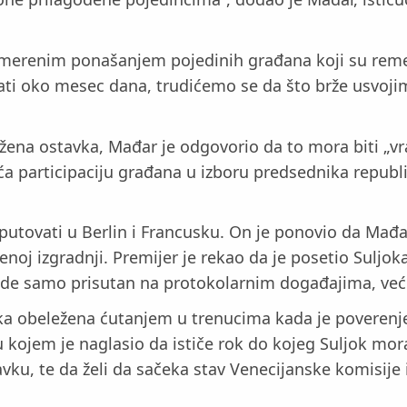
merenim ponašanjem pojedinih građana koji su remet
jati oko mesec dana, trudićemo se da što brže usvoji
žena ostavka, Mađar je odgovorio da to mora biti „vr
ća participaciju građana u izboru predsednika republi
putovati u Berlin i Francusku. On je ponovio da Mađa
jenoj izgradnji. Premijer je rekao da je posetio Suljo
e samo prisutan na protokolarnim događajima, već i d
ka obeležena ćutanjem u trenucima kada je poverenje
 kojem je naglasio da ističe rok do kojeg Suljok mor
u, te da želi da sačeka stav Venecijanske komisije i