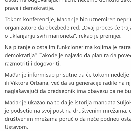
prava i demokratije.
Tokom konferencije, Mađar je bio uznemiren nepri
organizatore da obezbede red. „Ovaj proces će tra
o uklanjanju svih marioneta“, rekao je premijer.
Na pitanje o ostalim funkcionerima kojima je zatra
demokratija“. Takođe je najavio da planira da pove
razmotriti i dogovoriti.
Mađar je informisao prisutne da će tokom nedelje 
ili Viktora Orbana, već da su generacije radile na n
naglašavajući da predsednik ima obavezu da ne bud
Mađar je ukazao na to da je istorija mandata Suljo
je podsetio na svoj post na društvenim mrežama, u
društvenim mrežama poručio da neće podneti ostavk
Ustavom.