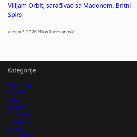
Vilijam Orbit, sarađivao sa Madonom, Britni
Spirs
avgust 7, 2026
.
Miloš Radovanović
Kategorije
Auto-Moto
Balkan
Biznis
Društvo
Ekologija
Ekonomija
Evropa
Izbori 2023