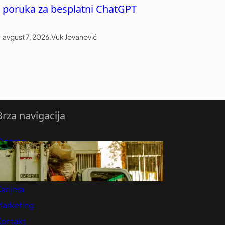
poruka za besplatni ChatGPT
avgust 7, 2026
.
Vuk Jovanović
Brza navigacija
O nama
redloži Vest
retplatite se na vesti
arijera
Marketing
Kontakt