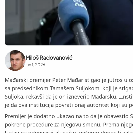
Miloš Radovanović
jun 1, 2026
Mađarski premijer Peter Mađar stigao je jutros u
sa predsednikom Tamašem Suljokom, koji je stigao 
Suljoka, rekavši da je on izneverio Mađarsku. „Ins
je da ova institucija povrati onaj autoritet koji su 
Premijer je dodatno ukazao na to da je obavestio S
pokrene procedure za njegovu smenu. Prema njeg
Ustav na odgovarajući način, nećemo donositi zako