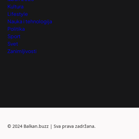
Kultura
Lifestyle
Nauka i tehnologija
Politika
Sport
Svet
Zanimljivosti
©
2024 Balkan.buzz | Sva prava zadržana.