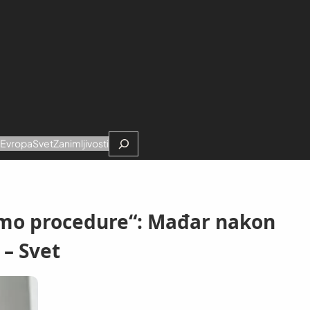
Search
e
Evropa
Svet
Zanimljivosti
emo procedure“: Mađar nakon
– Svet