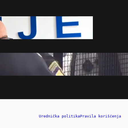
Urednička politika
Pravila korišćenja