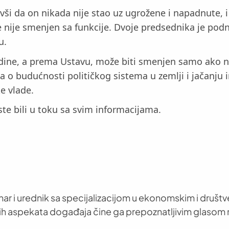
vši da on nikada nije stao uz ugrožene i napadnute, 
nije smenjen sa funkcije. Dvoje predsednika je podn
u.
ine, a prema Ustavu, može biti smenjen samo ako ne p
a o budućnosti političkog sistema u zemlji i jačanju i
e vlade.
e bili u toku sa svim informacijama.
nar i urednik sa specijalizacijom u ekonomskim i društ
h aspekata događaja čine ga prepoznatljivim glasom 