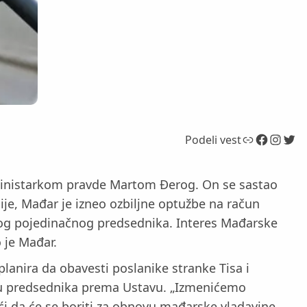
Link
Facebook
Instagram
Twitter
Podeli vest
 ministarkom pravde Martom Đerog. On se sastao
je, Mađar je izneo ozbiljne optužbe na račun
vakog pojedinačnog predsednika. Interes Mađarske
o je Mađar.
lanira da obavesti poslanike stranke Tisa i
u predsednika prema Ustavu. „Izmenićemo
ći da će se boriti za obnovu mađarske vladavine