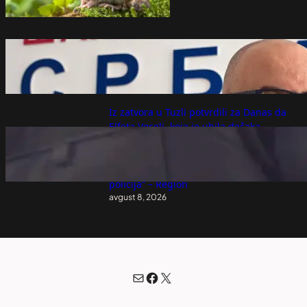
avgust 8, 2026
Šahovski "Meč prijateljstva" održan na
mostu između Zvornika i Malog Zvornika
avgust 8, 2026
Iz zatvora u Tuzli potvrdili za Danas da
Elfeta Veseli, koja je ubila dečaka
Slobodana, koristi vanzatvorske
pogodnosti: „Nikada nije prijavila bilo
kakvu poteškoću niti nam se obratila
policija“ – Region
avgust 8, 2026
Mail
Facebook
X