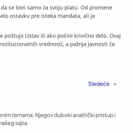
i da se bori samo za svoju platu. Od promene
elo ostavku pre isteka mandata, ali je
oštuje Ustav ili ako počini krivično delo. Ovaj
nstitucionalnih vrednosti, a pažnja javnosti će
Sledeće
»
venim temama. Njegov duboki analitički pristup i
našeg sajta.