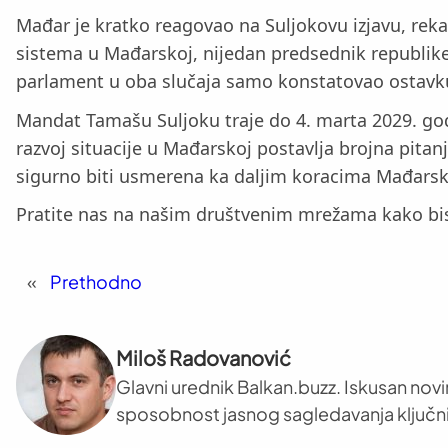
Mađar je kratko reagovao na Suljokovu izjavu, reka
sistema u Mađarskoj, nijedan predsednik republike 
parlament u oba slučaja samo konstatovao ostavk
Mandat Tamašu Suljoku traje do 4. marta 2029. god
razvoj situacije u Mađarskoj postavlja brojna pitanj
sigurno biti usmerena ka daljim koracima Mađarsk
Pratite nas na našim društvenim mrežama kako bist
«
Prethodno
Miloš Radovanović
Glavni urednik Balkan.buzz. Iskusan novi
sposobnost jasnog sagledavanja ključni