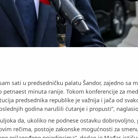
 osam sati u predsedničku palatu Šandor, zajedno sa
petnaest minuta ranije. Tokom konferencije za medi
titucija predsednika republike je važnija i jača od s
poslednjih godina narušili ćutanje i propusti“, naglasi
uljoka da, ukoliko ne podnese ostavku dobrovoljno, p
ovim rečima, postoje zakonske mogućnosti za smen
ne prilagođene pojedincima“, dodao je Mađar, ističu