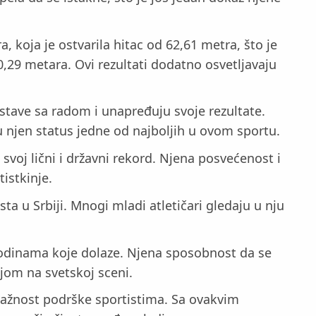
 koja je ostvarila hitac od 62,61 metra, što je
0,29 metara. Ovi rezultati dodatno osvetljavaju
stave sa radom i unapređuju svoje rezultate.
u njen status jedne od najboljih u ovom sportu.
voj lični i državni rekord. Njena posvećenost i
istkinje.
a u Srbiji. Mnogi mladi atletičari gledaju u nju
u godinama koje dolaze. Njena sposobnost da se
njom na svetskoj sceni.
e važnost podrške sportistima. Sa ovakvim