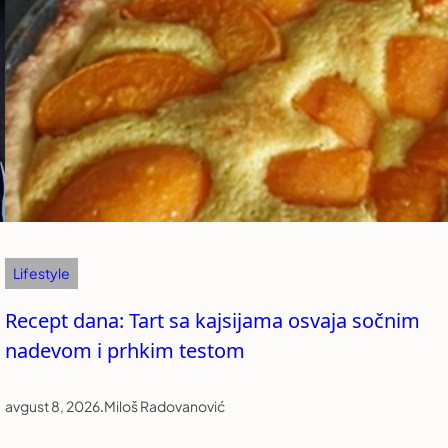
Lifestyle
Recept dana: Tart sa kajsijama osvaja sočnim
nadevom i prhkim testom
avgust 8, 2026
.
Miloš Radovanović