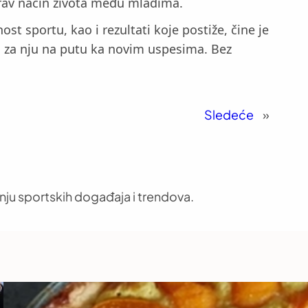
drav način života među mladima.
st sportu, kao i rezultati koje postiže, čine je
i za nju na putu ka novim uspesima. Bez
Sledeće
»
nju sportskih događaja i trendova.