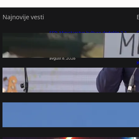
Najnovije vesti
SSP: Ministarstvo kulture dodelilo 2,2
miliona dinara firmi sa jednim
P
zaposlenim – Vesti iz Srbije, regiona i
sveta
P
avgust 8, 2026
K
Stevandić i patrijarh Porfirije razgovarali
u Beogradu
avgust 8, 2026
Pazite na ovaj znak ako putujete u
Nemačku: Pogrešno parkiranje može
doneti kaznu veću od 200 evra
avgust 8, 2026