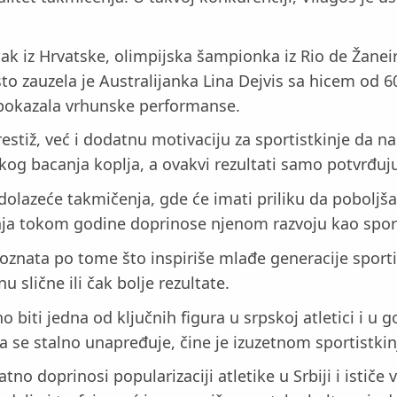
 iz Hrvatske, olimpijska šampionka iz Rio de Žaneira,
to zauzela je Australijanka Lina Dejvis sa hicem od 6
 pokazala vrhunske performanse.
iž, već i dodatnu motivaciju za sportistkinje da na
skog bacanja koplja, a ovakvi rezultati samo potvrđuj
lazeće takmičenja, gde će imati priliku da poboljša s
čenja tokom godine doprinose njenom razvoju kao sport
znata po tome što inspiriše mlađe generacije sportist
 slične ili čak bolje rezultate.
o biti jedna od ključnih figura u srpskoj atletici i 
a se stalno unapređuje, čine je izuzetnom sportistki
o doprinosi popularizaciji atletike u Srbiji i istič