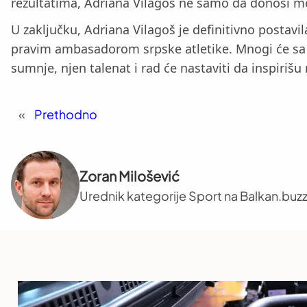
rezultatima, Adriana Vilagoš ne samo da donosi med
U zaključku, Adriana Vilagoš je definitivno postavil
pravim ambasadorom srpske atletike. Mnogi će sa n
sumnje, njen talenat i rad će nastaviti da inspirišu 
«
Prethodno
Zoran Milošević
Urednik kategorije Sport na Balkan.buzz