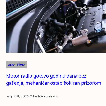
Auto-Moto
Motor radio gotovo godinu dana bez
gašenja, mehaničar ostao šokiran prizorom
avgust 8, 2026
.
Miloš Radovanović