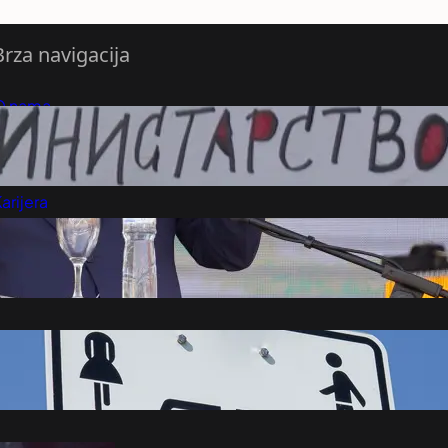
Brza navigacija
O nama
redloži Vest
retplatite se na vesti
arijera
Marketing
Kontakt