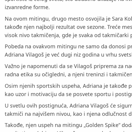
izvanredne forme.
Na ovom mitingu, drugo mesto osvojila je Sara Kolak
takođe njen najbolji rezultat ove sezone. Treće mes
visok nivo takmičenja, gde je svaka od takmičarki
Pobeda na ovakvom mitingu ne samo da donosi prest
Adriana Vilagoš je već dugi niz godina u vrhu svet
Važno je napomenuti da se Vilagoš priprema za nado
radna etika su očigledni, a njeni treninzi i takmi
Osim njenih sportskih uspeha, Adriana je takođe po
kao uzor i motivaciju da se posvete sportu i postignu
U svetlu ovih postignuća, Adriana Vilagoš će sigurn
takmiči na najvišem nivou, kao i njena odlučnost d
Takođe, njen uspeh na mitingu „Golden Spike“ dodatn