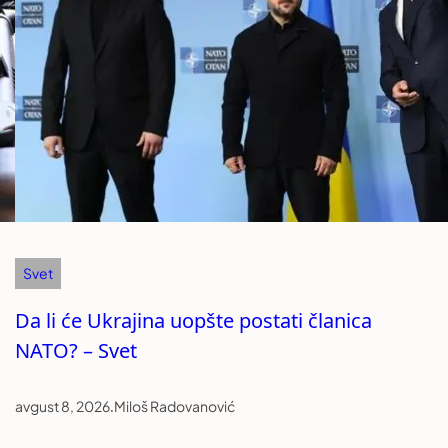
Svet
Da li će Ukrajina uopšte postati članica
NATO? – Svet
avgust 8, 2026
.
Miloš Radovanović