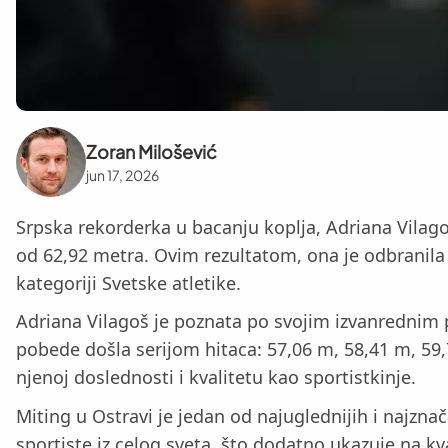
Zoran Milošević
jun 17, 2026
Srpska rekorderka u bacanju koplja, Adriana Vilagoš
od 62,92 metra. Ovim rezultatom, ona je odbranila 
kategoriji Svetske atletike.
Adriana Vilagoš je poznata po svojim izvanrednim p
pobede došla serijom hitaca: 57,06 m, 58,41 m, 59,7
njenoj doslednosti i kvalitetu kao sportistkinje.
Miting u Ostravi je jedan od najuglednijih i najzna
sportiste iz celog sveta, što dodatno ukazuje na kva