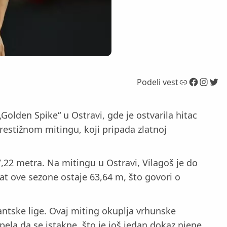
Link
Facebook
Instagram
Twitter
Podeli vest
Golden Spike“ u Ostravi, gde je ostvarila hitac
restižnom mitingu, koji pripada zlatnoj
,22 metra. Na mitingu u Ostravi, Vilagoš je do
tat ove sezone ostaje 63,64 m, što govori o
mantske lige. Ovaj miting okuplja vrhunske
pela da se istakne, što je još jedan dokaz njene