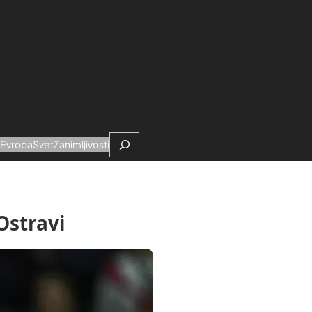
Search
e
Evropa
Svet
Zanimljivosti
Ostravi