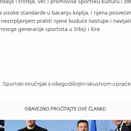
alje i trofeje, već i promoviše sportsku kulturu i z
a visoke standarde u bacanju koplja, i njena posvećeno
estrpljenjem pratiti njene buduće nastupe i navijat
mnoge generacije sportista u Srbiji i šire.
. Sportski stručnjak s višegodišnjim iskustvom u praće
OBAVEZNO PROČITAJTE OVE ČLANKE: