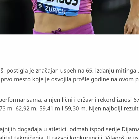
, postigla je značajan uspeh na 65. izdanju mitinga „
prvo mesto koje je osvojila prošle godine na ovom p
erformansama, a njen lični i državni rekord iznosi 67
3 m, 62,92 m, 59,41 m i 59,30 m. Njen najbolji rezul
čajnijih događaja u atletici, odmah ispod serije Dija
litet takmičenja. U takvoj konkurenciji, Vilagoš je us