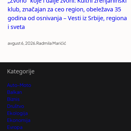
„Zvono“ koje i dalje zvoni: Kultni zrenjaninski
klub, značajan za ceo region, obeležava 35
godina od osnivanja – Vesti iz Srbije, regiona
i sveta
avgust 6, 2026
.
Radmila Marićić
Kategorije
Auto-Moto
Balkan
Biznis
Društvo
Ekologija
Ekonomija
Evropa