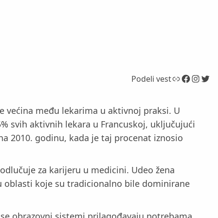
Link
Facebook
Instagram
Twitter
Podeli vest
 većina među lekarima u aktivnoj praksi. U
% svih aktivnih lekara u Francuskoj, uključujući
na 2010. godinu, kada je taj procenat iznosio
 odlučuje za karijeru u medicini. Udeo žena
 oblasti koje su tradicionalno bile dominirane
o se obrazovni sistemi prilagođavaju potrebama