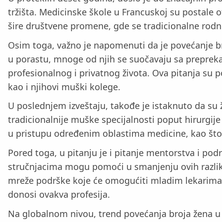
tržišta. Medicinske škole u Francuskoj su postale o
šire društvene promene, gde se tradicionalne rodne 
Osim toga, važno je napomenuti da je povećanje br
u porastu, mnoge od njih se suočavaju sa preprek
profesionalnog i privatnog života. Ova pitanja su p
kao i njihovi muški kolege.
U poslednjem izveštaju, takođe je istaknuto da su ž
tradicionalnije muške specijalnosti poput hirurgij
u pristupu određenim oblastima medicine, kao što
Pored toga, u pitanju je i pitanje mentorstva i p
stručnjacima mogu pomoći u smanjenju ovih razlika
mreže podrške koje će omogućiti mladim lekarima, 
donosi ovakva profesija.
Na globalnom nivou, trend povećanja broja žena u 