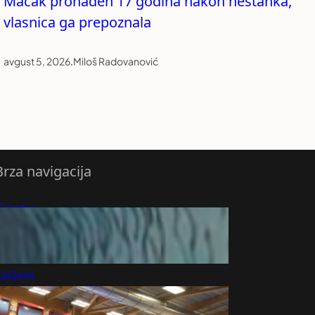
Mačak pronađen 17 godina nakon nestanka,
vlasnica ga prepoznala
avgust 5, 2026
.
Miloš Radovanović
Brza navigacija
O nama
redloži Vest
retplatite se na vesti
arijera
Marketing