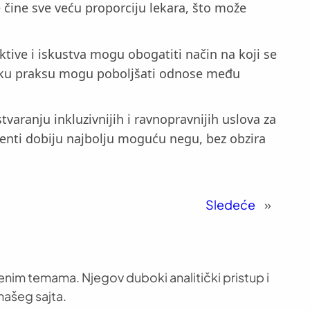
 čine sve veću proporciju lekara, što može
tive i iskustva mogu obogatiti način na koji se
insku praksu mogu poboljšati odnose među
tvaranju inkluzivnijih i ravnopravnijih uslova za
ijenti dobiju najbolju moguću negu, bez obzira
Sledeće
»
venim temama. Njegov duboki analitički pristup i
našeg sajta.