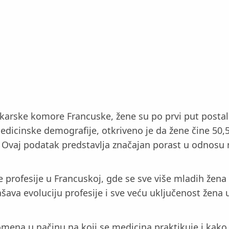
arske komore Francuske, žene su po prvi put postale
medicinske demografije, otkriveno je da žene čine 50,5
e. Ovaj podatak predstavlja značajan porast u odnosu 
 profesije u Francuskoj, gde se sve više mladih žena
va evoluciju profesije i sve veću uključenost žena u
romena u načinu na koji se medicina praktikuje i kak