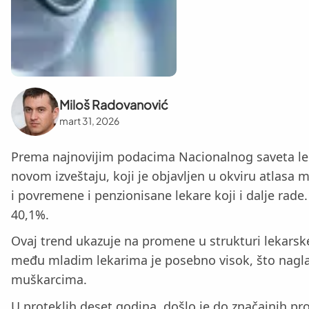
Miloš Radovanović
mart 31, 2026
Prema najnovijim podacima Nacionalnog saveta lek
novom izveštaju, koji je objavljen u okviru atlasa 
i povremene i penzionisane lekare koji i dalje rad
40,1%.
Ovaj trend ukazuje na promene u strukturi lekarske
među mladim lekarima je posebno visok, što naglaša
muškarcima.
U proteklih deset godina, došlo je do značajnih p