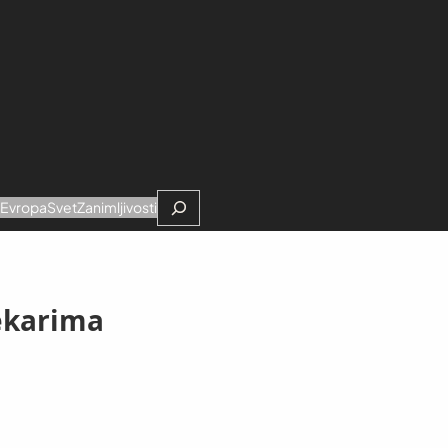
Search
e
Evropa
Svet
Zanimljivosti
lekarima