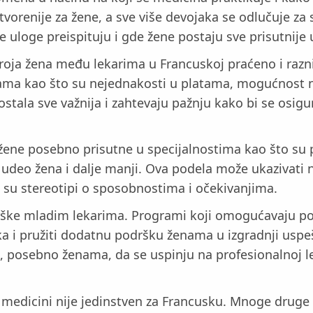
tvorenije za žene, a sve više devojaka se odlučuje za
uloge preispituju i gde žene postaju sve prisutnije u
oja žena među lekarima u Francuskoj praćeno i razni
ama kao što su nejednakosti u platama, mogućnost n
ostala sve važnija i zahtevaju pažnju kako bi se osigu
ene posebno prisutne u specijalnostima kao što su ped
e udeo žena i dalje manji. Ova podela može ukazivati 
 su stereotipi o sposobnostima i očekivanjima.
odrške mladim lekarima. Programi koji omogućavaju po
 i pružiti dodatnu podršku ženama u izgradnji uspešn
posebno ženama, da se uspinju na profesionalnoj les
medicini nije jedinstven za Francusku. Mnoge druge 