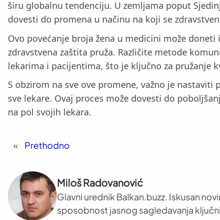
širu globalnu tendenciju. U zemljama poput Sjedinj
dovesti do promena u načinu na koji se zdravstvena
Ovo povećanje broja žena u medicini može doneti i 
zdravstvena zaštita pruža. Različite metode komu
lekarima i pacijentima, što je ključno za pružanje k
S obzirom na sve ove promene, važno je nastaviti pra
sve lekare. Ovaj proces može dovesti do poboljšanja
na pol svojih lekara.
«
Prethodno
Miloš Radovanović
Glavni urednik Balkan.buzz. Iskusan novi
sposobnost jasnog sagledavanja ključni