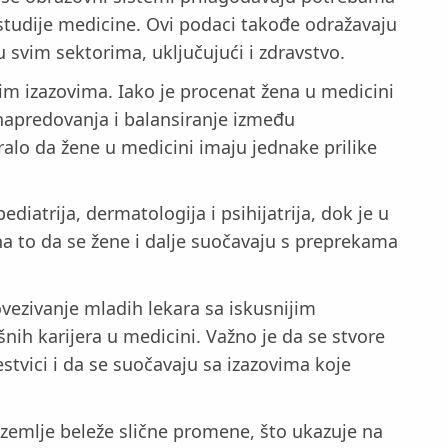
 studije medicine. Ovi podaci takođe odražavaju
 svim sektorima, uključujući i zdravstvo.
m izazovima. Iako je procenat žena u medicini
apredovanja i balansiranje između
ralo da žene u medicini imaju jednake prilike
iatrija, dermatologija i psihijatrija, dok je u
na to da se žene i dalje suočavaju s preprekama
vezivanje mladih lekara sa iskusnijim
ih karijera u medicini. Važno je da se stvore
tvici i da se suočavaju sa izazovima koje
zemlje beleže slične promene, što ukazuje na