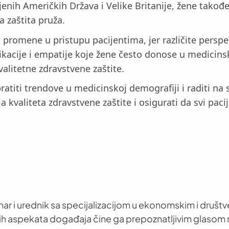
enih Američkih Država i Velike Britanije, žene takođe
 zaštita pruža.
promene u pristupu pacijentima, jer različite perspek
nikacije i empatije koje žene često donose u medic
valitetne zdravstvene zaštite.
titi trendove u medicinskoj demografiji i raditi na s
 kvaliteta zdravstvene zaštite i osigurati da svi pac
nar i urednik sa specijalizacijom u ekonomskim i društ
h aspekata događaja čine ga prepoznatljivim glasom 