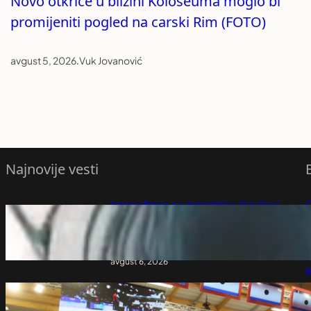
Novo otkriće u blizini Koloseuma moglo bi
promijeniti pogled na carski Rim (FOTO)
avgust 5, 2026
.
Vuk Jovanović
Najnovije vesti
Iznenađenje na Antarktiku: Naučnici
probušili 183 metra leda, a onda je iz
P
mraka isplivalo neobično stvorenje
(VIDEO)
P
avgust 6, 2026
K
Nezapamćena žetva medalja – Srbija već
sakupila deset odličja na Evropskom