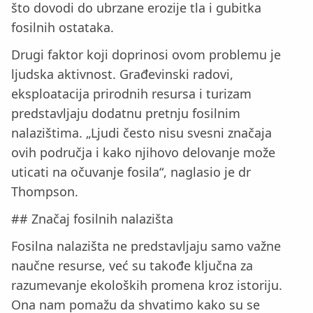
što dovodi do ubrzane erozije tla i gubitka
fosilnih ostataka.
Drugi faktor koji doprinosi ovom problemu je
ljudska aktivnost. Građevinski radovi,
eksploatacija prirodnih resursa i turizam
predstavljaju dodatnu pretnju fosilnim
nalazištima. „Ljudi često nisu svesni značaja
ovih područja i kako njihovo delovanje može
uticati na očuvanje fosila“, naglasio je dr
Thompson.
## Značaj fosilnih nalazišta
Fosilna nalazišta ne predstavljaju samo važne
naučne resurse, već su takođe ključna za
razumevanje ekoloških promena kroz istoriju.
Ona nam pomažu da shvatimo kako su se