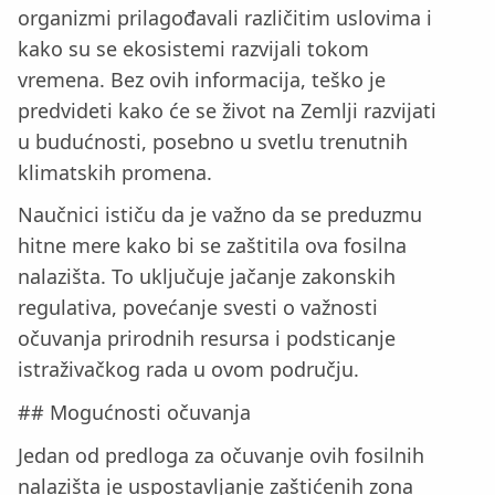
organizmi prilagođavali različitim uslovima i
kako su se ekosistemi razvijali tokom
vremena. Bez ovih informacija, teško je
predvideti kako će se život na Zemlji razvijati
u budućnosti, posebno u svetlu trenutnih
klimatskih promena.
Naučnici ističu da je važno da se preduzmu
hitne mere kako bi se zaštitila ova fosilna
nalazišta. To uključuje jačanje zakonskih
regulativa, povećanje svesti o važnosti
očuvanja prirodnih resursa i podsticanje
istraživačkog rada u ovom području.
## Mogućnosti očuvanja
Jedan od predloga za očuvanje ovih fosilnih
nalazišta je uspostavljanje zaštićenih zona