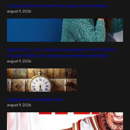
Turska počela da koristi AI da smanji javne troškove
avgust 9, 2026
Operete veš, a on i dalje ima neprijatan miris? Proverite
ovaj deo mašine pre nego što promenite deterdžent
avgust 9, 2026
Dogodilo se na današnji dan
avgust 9, 2026