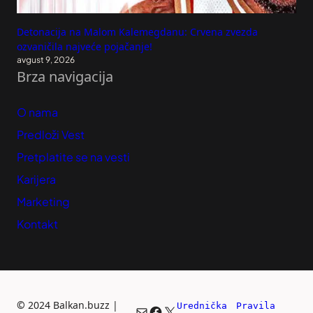
Detonacija na Malom Kalemegdanu: Crvena zvezda
ozvaničila najveće pojačanje!
avgust 9, 2026
Brza navigacija
O nama
Predloži Vest
Pretplatite se na vesti
Karijera
Marketing
Kontakt
©
2024 Balkan.buzz |
Urednička 
Pravila 
Mail
Facebook
X