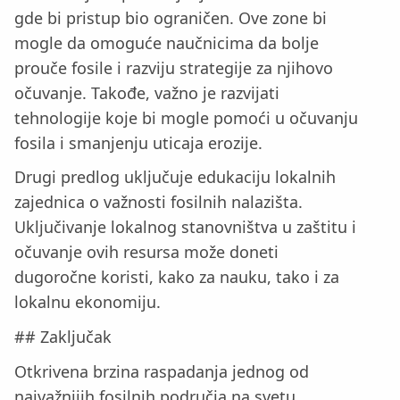
gde bi pristup bio ograničen. Ove zone bi
mogle da omoguće naučnicima da bolje
prouče fosile i razviju strategije za njihovo
očuvanje. Takođe, važno je razvijati
tehnologije koje bi mogle pomoći u očuvanju
fosila i smanjenju uticaja erozije.
Drugi predlog uključuje edukaciju lokalnih
zajednica o važnosti fosilnih nalazišta.
Uključivanje lokalnog stanovništva u zaštitu i
očuvanje ovih resursa može doneti
dugoročne koristi, kako za nauku, tako i za
lokalnu ekonomiju.
## Zaključak
Otkrivena brzina raspadanja jednog od
najvažnijih fosilnih područja na svetu