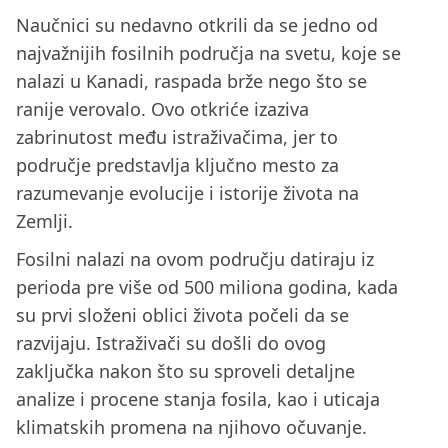
Naučnici su nedavno otkrili da se jedno od
najvažnijih fosilnih područja na svetu, koje se
nalazi u Kanadi, raspada brže nego što se
ranije verovalo. Ovo otkriće izaziva
zabrinutost među istraživačima, jer to
područje predstavlja ključno mesto za
razumevanje evolucije i istorije života na
Zemlji.
Fosilni nalazi na ovom području datiraju iz
perioda pre više od 500 miliona godina, kada
su prvi složeni oblici života počeli da se
razvijaju. Istraživači su došli do ovog
zaključka nakon što su sproveli detaljne
analize i procene stanja fosila, kao i uticaja
klimatskih promena na njihovo očuvanje.