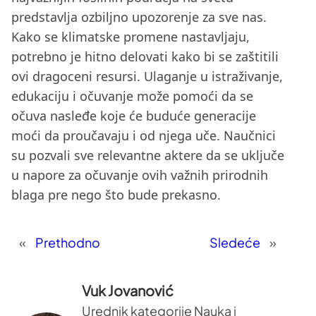
predstavlja ozbiljno upozorenje za sve nas.
Kako se klimatske promene nastavljaju,
potrebno je hitno delovati kako bi se zaštitili
ovi dragoceni resursi. Ulaganje u istraživanje,
edukaciju i očuvanje može pomoći da se
očuva nasleđe koje će buduće generacije
moći da proučavaju i od njega uče. Naučnici
su pozvali sve relevantne aktere da se uključe
u napore za očuvanje ovih važnih prirodnih
blaga pre nego što bude prekasno.
«
Prethodno
Sledeće
»
Vuk Jovanović
Urednik kategorije Nauka i