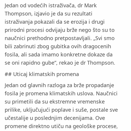
Jedan od vodećih istraživača, dr Mark
Thompson, izjavio je da su rezultati
istraživanja pokazali da se erozija i drugi
prirodni procesi odvijaju brže nego što su to
naučnici prethodno pretpostavljali. „Svi smo
bili zabrinuti zbog gubitka ovih dragocenih
fosila, ali sada imamo konkretne dokaze da
se oni rapidno gube“, rekao je dr Thompson.
## Uticaj klimatskih promena
Jedan od glavnih razloga za brže propadanje
fosila je promena klimatskih uslova. Naučnici
su primetili da su ekstremne vremenske
prilike, uključujući poplave i suše, postale sve
učestalije u poslednjim decenijama. Ove
promene direktno utiču na geološke procese,