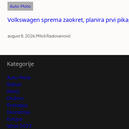
Auto-Moto
Volkswagen sprema zaokret, planira prvi pika
avgust 8, 2026
.
Miloš Radovanović
Kategorije
Auto-Moto
Balkan
Biznis
Društvo
Ekologija
Ekonomija
Evropa
Izbori 2023