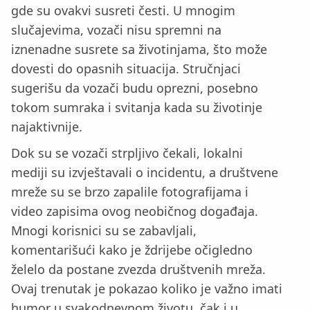
gde su ovakvi susreti česti. U mnogim
slučajevima, vozači nisu spremni na
iznenadne susrete sa životinjama, što može
dovesti do opasnih situacija. Stručnjaci
sugerišu da vozači budu oprezni, posebno
tokom sumraka i svitanja kada su životinje
najaktivnije.
Dok su se vozači strpljivo čekali, lokalni
mediji su izvještavali o incidentu, a društvene
mreže su se brzo zapalile fotografijama i
video zapisima ovog neobičnog događaja.
Mnogi korisnici su se zabavljali,
komentarišući kako je ždrijebe očigledno
želelo da postane zvezda društvenih mreža.
Ovaj trenutak je pokazao koliko je važno imati
humor u svakodnevnom životu, čak i u