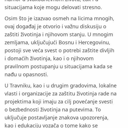
situacijama koje mogu delovati stresno.
Osim što je izazvao osmeh na licima mnogih,
ovaj događaj je otvorio i važnu diskusiju o
zaštiti životinja i njihovom stanju. U mnogim
zemljama, uključujući Bosnu i Hercegovinu,
postoji sve veća svest o potrebi zaštite divljih
i domaćih životinja, kao i o njihovom
pravilnom postupanju u situacijama kada se
nađu u opasnosti.
U Travniku, kao i u drugim gradovima, lokalne
vlasti i organizacije za zaštitu životinja rade na
projektima koji imaju za cilj povećanje svesti
o bezbednosti životinja na putevima. To
uključuje postavljanje znakova upozorenja,
kao i edukaciju vozača o tome kako se