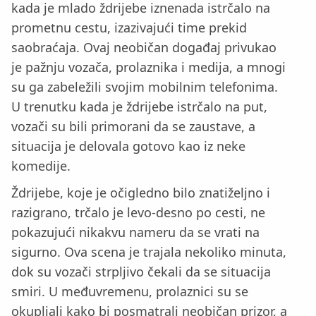
kada je mlado ždrijebe iznenada istrčalo na
prometnu cestu, izazivajući time prekid
saobraćaja. Ovaj neobičan događaj privukao
je pažnju vozača, prolaznika i medija, a mnogi
su ga zabeležili svojim mobilnim telefonima.
U trenutku kada je ždrijebe istrčalo na put,
vozači su bili primorani da se zaustave, a
situacija je delovala gotovo kao iz neke
komedije.
Ždrijebe, koje je očigledno bilo znatiželjno i
razigrano, trčalo je levo-desno po cesti, ne
pokazujući nikakvu nameru da se vrati na
sigurno. Ova scena je trajala nekoliko minuta,
dok su vozači strpljivo čekali da se situacija
smiri. U međuvremenu, prolaznici su se
okupljali kako bi posmatrali neobičan prizor, a