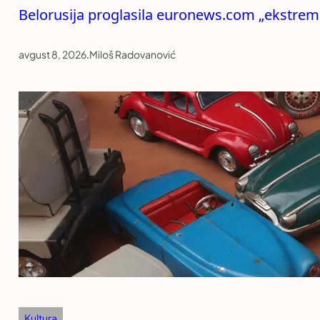
Belorusija proglasila euronews.com „ekstrem
avgust 8, 2026
.
Miloš Radovanović
Kultura