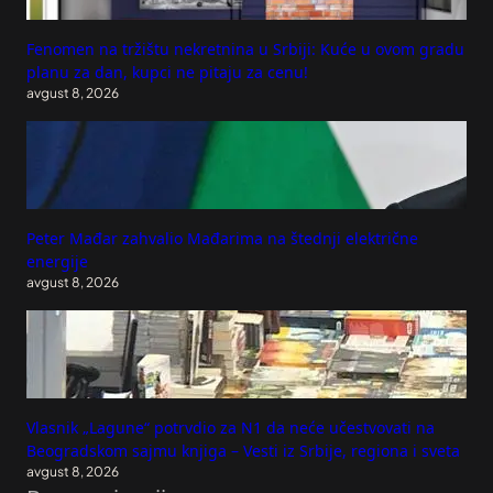
Fenomen na tržištu nekretnina u Srbiji: Kuće u ovom gradu
planu za dan, kupci ne pitaju za cenu!
avgust 8, 2026
Peter Mađar zahvalio Mađarima na štednji električne
energije
avgust 8, 2026
Vlasnik „Lagune“ potrvdio za N1 da neće učestvovati na
Beogradskom sajmu knjiga – Vesti iz Srbije, regiona i sveta
avgust 8, 2026