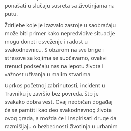
ponašati u slučaju susreta sa životinjama na
putu.
Ždrijebe koje je izazvalo zastoje u saobraćaju
može biti primer kako nepredvidive situacije
mogu doneti osveženje i radost u
svakodnevnicu. S obzirom na sve brige i
stresove sa kojima se suočavamo, ovakvi
trenuci podsećaju nas na lepotu života i
važnost uživanja u malim stvarima.
Uprkos početnoj zabrinutosti, incident u
Travniku je završio bez povreda, što je
svakako dobra vest. Ovaj neobičan događaj
će se pamtiti kao deo svakodnevnog života
ovog grada, a možda će i inspirisati druge da
razmišljaju o bezbednosti životinja u urbanim