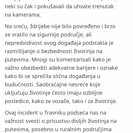
neki su čak i pokušavali da uhvate trenutak
na kamerama.
Na sreću, ždrijebe nije bilo povređeno i brzo
se vratilo na sigurnije područje, ali
nepredvidivost ovog događaja podstakla je
razmišljanje o bezbednosti životinja na
putevima. Mnogi su komentarisali kako je
važno obezbediti adekvatne barijere i oznake
kako bi se sprečila slična događanja u
budućnosti. Saobraćajne nesreće koje
uključuju životinje često imaju ozbiljne
posledice, kako za vozače, tako i za životinje.
Ovaj incident u Travniku podseća nas na
važnost svesti o prisustvu divljih životinja na
putevima, posebno u ruralnim područjima