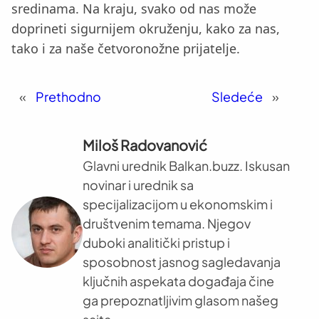
sredinama. Na kraju, svako od nas može
doprineti sigurnijem okruženju, kako za nas,
tako i za naše četvoronožne prijatelje.
«
Prethodno
Sledeće
»
Miloš Radovanović
Glavni urednik Balkan.buzz. Iskusan
novinar i urednik sa
specijalizacijom u ekonomskim i
društvenim temama. Njegov
duboki analitički pristup i
sposobnost jasnog sagledavanja
ključnih aspekata događaja čine
ga prepoznatljivim glasom našeg