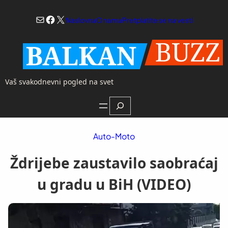
Skoči
Mail
Facebook
X
na
Naslovna
O nama
Pretplatite se na vesti
sadržaj
Vaš svakodnevni pogled na svet
Search
Auto-Moto
Ždrijebe zaustavilo saobraćaj
u gradu u BiH (VIDEO)