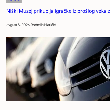
Niški Muzej prikuplja igračke iz prošlog veka za
avgust 8, 2026
.
Radmila Marićić