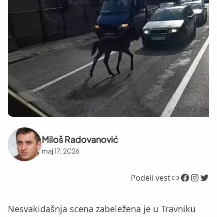
Miloš Radovanović
maj 17, 2026
Link
Facebook
Instagram
Twitter
Podeli vest
Nesvakidašnja scena zabeležena je u Travniku