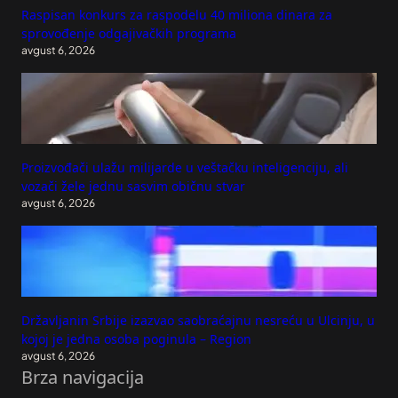
Raspisan konkurs za raspodelu 40 miliona dinara za
sprovođenje odgajivačkih programa
avgust 6, 2026
Proizvođači ulažu milijarde u veštačku inteligenciju, ali
vozači žele jednu sasvim običnu stvar
avgust 6, 2026
Državljanin Srbije izazvao saobraćajnu nesreću u Ulcinju, u
kojoj je jedna osoba poginula – Region
avgust 6, 2026
Brza navigacija