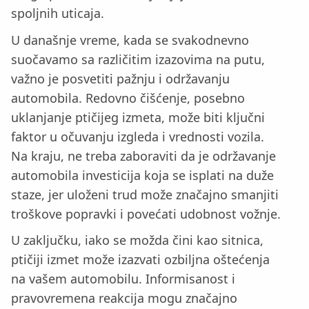
spoljnih uticaja.
U današnje vreme, kada se svakodnevno
suočavamo sa različitim izazovima na putu,
važno je posvetiti pažnju i održavanju
automobila. Redovno čišćenje, posebno
uklanjanje ptičijeg izmeta, može biti ključni
faktor u očuvanju izgleda i vrednosti vozila.
Na kraju, ne treba zaboraviti da je održavanje
automobila investicija koja se isplati na duže
staze, jer uloženi trud može značajno smanjiti
troškove popravki i povećati udobnost vožnje.
U zaključku, iako se možda čini kao sitnica,
ptičiji izmet može izazvati ozbiljna oštećenja
na vašem automobilu. Informisanost i
pravovremena reakcija mogu značajno