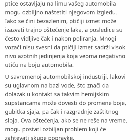
ptice ostavljaju na limu vašeg automobila
mogu ozbiljno naštetiti njegovom izgledu.
Iako se čini bezazlenim, ptičiji izmet može
izazvati trajno oštećenje laka, a posledice su
često vidljive čak i nakon poliranja. Mnogi
vozači nisu svesni da ptičiji izmet sadrži visok
nivo azotnih jedinjenja koja veoma negativno
utiču na boju automobila.
U savremenoj automobilskoj industriji, lakovi
su uglavnom na bazi vode, što znači da
dolazak u kontakt sa takvim hemijskim
supstancama može dovesti do promene boje,
gubitka sjaja, pa čak i razgradnje zaštitnog
sloja. Ova oštećenja, ako se ne reše na vreme,
mogu postati ozbiljan problem koji će
zahtevati skupe popravke.