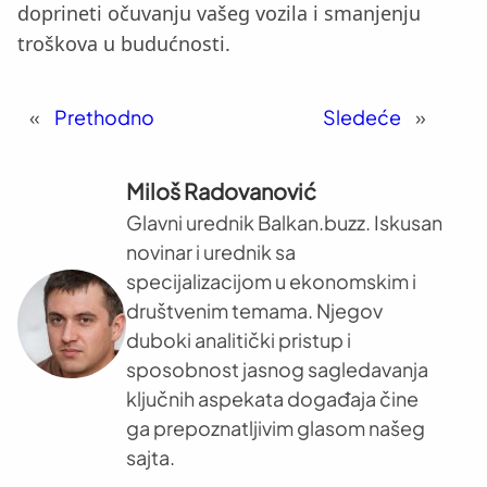
doprineti očuvanju vašeg vozila i smanjenju
troškova u budućnosti.
«
Prethodno
Sledeće
»
Miloš Radovanović
Glavni urednik Balkan.buzz. Iskusan
novinar i urednik sa
specijalizacijom u ekonomskim i
društvenim temama. Njegov
duboki analitički pristup i
sposobnost jasnog sagledavanja
ključnih aspekata događaja čine
ga prepoznatljivim glasom našeg
sajta.