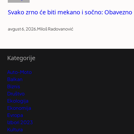
Svako zrno će biti mekano i sočno: Obavezno
avgust 6, 2026
.
Miloš Radovanović
Kategorije
Auto-Moto
Balkan
Biznis
Društvo
Ekologija
Ekonomija
Evropa
Izbori 2023
Kultura