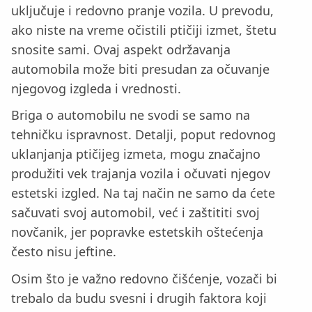
uključuje i redovno pranje vozila. U prevodu,
ako niste na vreme očistili ptičiji izmet, štetu
snosite sami. Ovaj aspekt održavanja
automobila može biti presudan za očuvanje
njegovog izgleda i vrednosti.
Briga o automobilu ne svodi se samo na
tehničku ispravnost. Detalji, poput redovnog
uklanjanja ptičijeg izmeta, mogu značajno
produžiti vek trajanja vozila i očuvati njegov
estetski izgled. Na taj način ne samo da ćete
sačuvati svoj automobil, već i zaštititi svoj
novčanik, jer popravke estetskih oštećenja
često nisu jeftine.
Osim što je važno redovno čišćenje, vozači bi
trebalo da budu svesni i drugih faktora koji