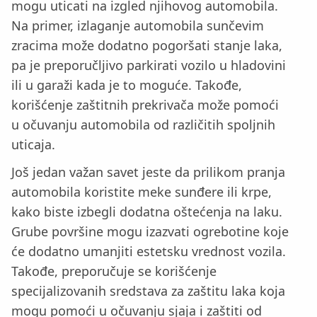
mogu uticati na izgled njihovog automobila.
Na primer, izlaganje automobila sunčevim
zracima može dodatno pogoršati stanje laka,
pa je preporučljivo parkirati vozilo u hladovini
ili u garaži kada je to moguće. Takođe,
korišćenje zaštitnih prekrivača može pomoći
u očuvanju automobila od različitih spoljnih
uticaja.
Još jedan važan savet jeste da prilikom pranja
automobila koristite meke sunđere ili krpe,
kako biste izbegli dodatna oštećenja na laku.
Grube površine mogu izazvati ogrebotine koje
će dodatno umanjiti estetsku vrednost vozila.
Takođe, preporučuje se korišćenje
specijalizovanih sredstava za zaštitu laka koja
mogu pomoći u očuvanju sjaja i zaštiti od